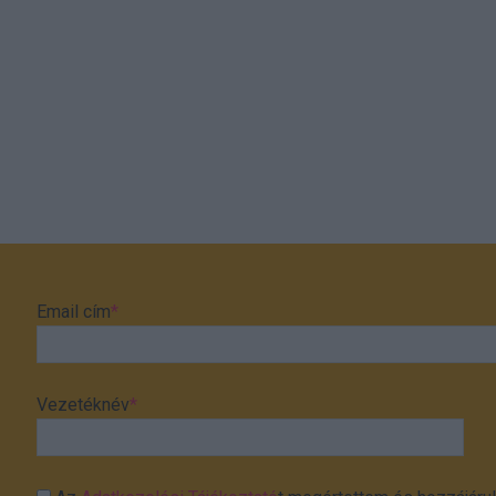
Email cím
*
Vezetéknév
*