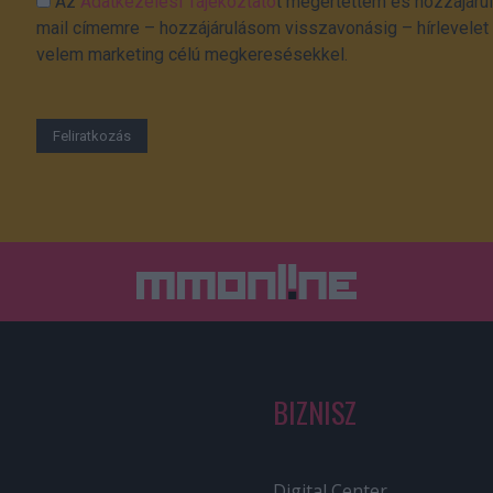
Az
Adatkezelési Tájékoztató
t megértettem és hozzájárul
mail címemre – hozzájárulásom visszavonásig – hírlevelet k
velem marketing célú megkeresésekkel.
BIZNISZ
Digital Center