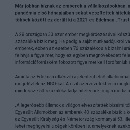
Már jobban bíznak az emberek a vállalkozásokban, m
pandémia első hónapjaiban sokat veszítettek hitelük
többek között ez derült ki a 2021-es Edelman „Trus
A 28 országban 33 ezer ember megkérdezésével készült
százaléka bízik meg. Ha pedig a saját munkaadójukról va
emberek, ebben az esetben 76 százalékos a bizalmi ará
felhívja a figyelmet, hogy ez egyben megnövekedett felel
információforrásként fokozott figyelmet kell fordítaniuk 
Amióta az Edelman elkészíti a jelentést első alkalommal
megelőzték az NGO-kat. A civil szervezetekben a megké
mindössze 53 százaléka tartja hitelesnek, míg a média 
„A legerősebb államok a világon elveszítették bizalmi tők
Egyesült Államokban az emberek 40 százaléka bízik a k
az Egyesült Királyság és Németország kormányai 53, ill
lehet megfigyelni a cégek körében is, amelyeknek ezekb