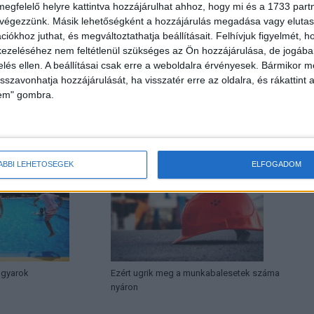
megfelelő helyre kattintva hozzájárulhat ahhoz, hogy mi és a 1733 partne
 végezzünk. Másik lehetőségként a hozzájárulás megadása vagy elutasí
iókhoz juthat, és megváltoztathatja beállításait.
Felhívjuk figyelmét, 
ezeléséhez nem feltétlenül szükséges az Ön hozzájárulása, de jogában 
Következő cikk
zelés ellen. A beállításai csak erre a weboldalra érvényesek. Bármikor m
isszavonhatja hozzájárulását, ha visszatér erre az oldalra, és rákattint a
Így birkózunk meg a távmunkával
lem" gombra.
HOR
ÁBBI LEHETŐSÉGEK
ELFOGADOM
agyarok
Ezért ugrik meg a munkabalesetek száma
nyáron