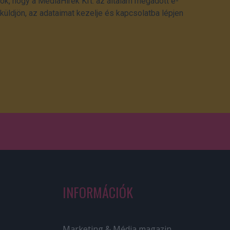
ok, hogy a MédiaHírek Kft. az általam megadott e-
üldjön, az adataimat kezelje és kapcsolatba lépjen
INFORMÁCIÓK
Marketing & Média magazin