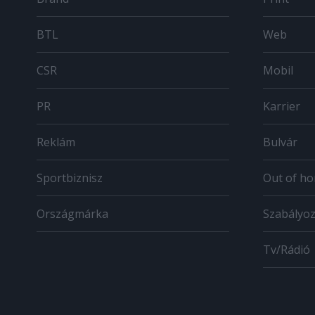
BTL
Web
CSR
Mobil
PR
Karrier
Reklám
Bulvár
Sportbiznisz
Out of h
Országmárka
Szabályo
Tv/Rádió