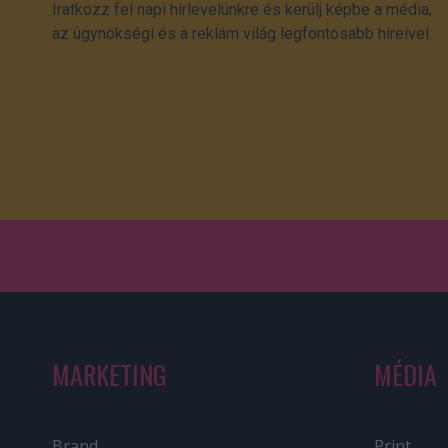
Iratkozz fel napi hírlevelünkre és kerülj képbe a média,
az ügynökségi és a reklám világ legfontosabb híreivel.
MARKETING
MÉDIA
Brand
Print