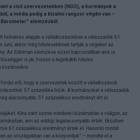
int a civil szervezetekben (NGO), a kormányok a
ből, a média pedig a bizalmi rangsor végén van –
t Barometer” elemzésből.
 felmérés alapján a vállalkozásokban a válaszadók 61
n szó, akkor még hitelesebbnek tartják a cégeket az
ny. Az Edelman elemzése ezzel kapcsolatban arra is
ősséggel is jár, hiszen a leginkább hiteles
a közléseikre.
 fordul elő, hogy a szervezetek között a vállalkozások
rdezettek 57 százaléka bízik. A kormányokat a válaszadók
még alacsonyabb, 51 százalékos eredményt ért el.
éjüket. Kína iránt szinte mindenki bizalmatlan a világon, az
ormányban, ami az eddigi legalacsonyabb érték. Eközben
etve 61 százalékos eredményt értek el. Hasonló mintát
en az országokban van a központjuk” – mondta el a