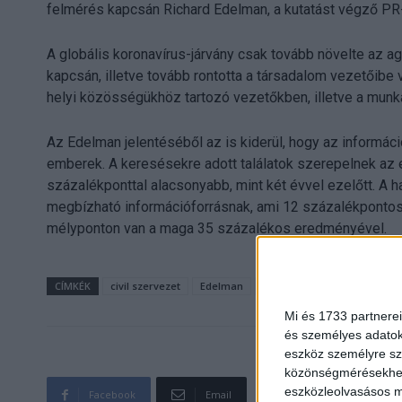
felmérés kapcsán Richard Edelman, a kutatást végző PR
A globális koronavírus-járvány csak tovább növelte az 
kapcsán, illetve tovább rontotta a társadalom vezetőibe 
helyi közösségükhöz tartozó vezetőkben, illetve a munk
Az Edelman jelentéséből az is kiderül, hogy az informác
emberek. A keresésekre adott találatok szerepelnek az e
százalékponttal alacsonyabb, mint két évvel ezelőtt. A
megbízható információforrásnak, ami 12 százalékpontos 
mélyponton van a maga 35 százalékos eredményével.
CÍMKÉK
civil szervezet
Edelman
kormány
média
Trus
Mi és 1733 partnerei
és személyes adatoka
eszköz személyre sz
közönségmérésekhez 
eszközleolvasásos mó
Facebook
Email