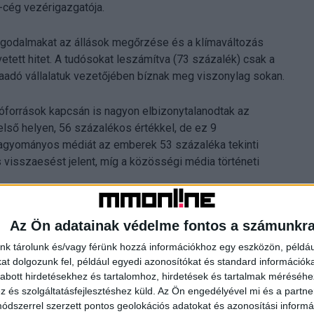
-cég vezérigazgatója.
aggodalmakat az állások megőrzése és a klímaváltozás
vetett hitet. A tudósokat leszámítva (73 százalék) csak a
aadó vállalatuk vezetőjében bíznak meg viszonylag sokan.
ióforrások kapcsán is nagyon elbizonytalanodtak az
lső helyen, 56 százalékos értékkel, de ez 9
 hagyományos médiát az emberek 53 százaléka tekinti
visszaesést jelent, míg a közösségi média történeti
Az Ön adatainak védelme fontos a számunkr
t Barometer
vállalkozás
nk tárolunk és/vagy férünk hozzá információkhoz egy eszközön, példáu
t dolgozunk fel, például egyedi azonosítókat és standard információk
abott hirdetésekhez és tartalomhoz, hirdetések és tartalmak méréséhe
és szolgáltatásfejlesztéshez küld.
Az Ön engedélyével mi és a partne
dszerrel szerzett pontos geolokációs adatokat és azonosítási informác