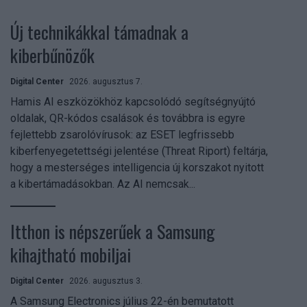
Új technikákkal támadnak a
kiberbűnözők
Digital Center
2026. augusztus 7.
Hamis AI eszközökhöz kapcsolódó segítségnyújtó
oldalak, QR-kódos csalások és továbbra is egyre
fejlettebb zsarolóvírusok: az ESET legfrissebb
kiberfenyegetettségi jelentése (Threat Riport) feltárja,
hogy a mesterséges intelligencia új korszakot nyitott
a kibertámadásokban. Az AI nemcsak...
Itthon is népszerűek a Samsung
kihajtható mobiljai
Digital Center
2026. augusztus 3.
A Samsung Electronics július 22-én bemutatott