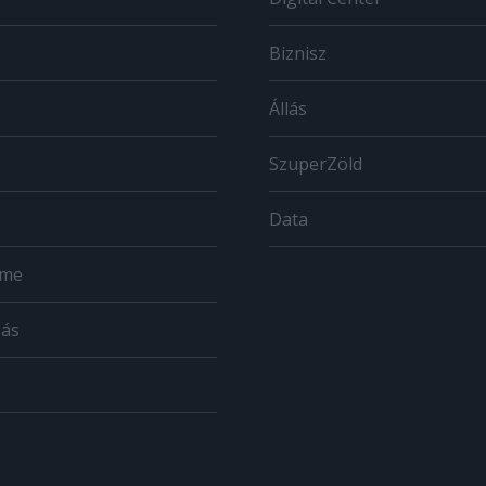
Biznisz
Állás
SzuperZöld
Data
ome
zás