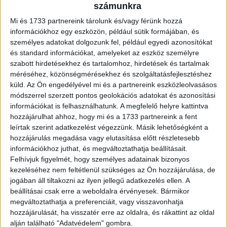
Július elsejétől is 0 százalék lesz a reklámadó a
számunkra
csütörtökön a Magyar Közlönyben megjelent
Mi és 1733 partnereink tárolunk és/vagy férünk hozzá
kormányrendelet alapján. Ha nem született volna meg ez a
információkhoz egy eszközön, például sütik formájában, és
rendelet,...
személyes adatokat dolgozunk fel, például egyedi azonosítókat
és standard információkat, amelyeket az eszköz személyre
szabott hirdetésekhez és tartalomhoz, hirdetések és tartalmak
méréséhez, közönségmérésekhez és szolgáltatásfejlesztéshez
küld.
Az Ön engedélyével mi és a partnereink eszközleolvasásos
módszerrel szerzett pontos geolokációs adatokat és azonosítási
információkat is felhasználhatunk. A megfelelő helyre kattintva
hozzájárulhat ahhoz, hogy mi és a 1733 partnereink a fent
leírtak szerint adatkezelést végezzünk. Másik lehetőségként a
hozzájárulás megadása vagy elutasítása előtt részletesebb
információkhoz juthat, és megváltoztathatja beállításait.
A szurkolói érzelmeké a főszerep a Coca-
Felhívjuk figyelmét, hogy személyes adatainak bizonyos
kezeléséhez nem feltétlenül szükséges az Ön hozzájárulása, de
Cola kampányában
jogában áll tiltakozni az ilyen jellegű adatkezelés ellen. A
beállításai csak erre a weboldalra érvényesek. Bármikor
Marketing
2026. április 21.
megváltoztathatja a preferenciáit, vagy visszavonhatja
A Coca-Cola FIFA World Cup 2026 egyszerre épít a
hozzájárulását, ha visszatér erre az oldalra, és rákattint az oldal
globális futballélményre és a helyi aktivitásokra:
alján található "Adatvédelem" gombra.