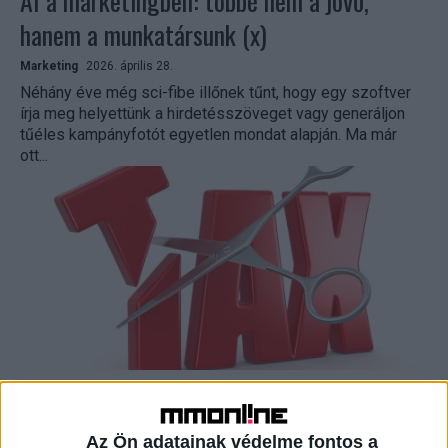
AI a marketingben: többé nem a jövő,
hanem a munkatársunk (x)
Marketing
2026. április 28.
Néhány éve még sci-fibe illőnek tűnt, hogy egy szoftver
írja meg helyettünk a hirdetésszöveget vagy generáljon
tűéles kampányfotót egyetlen mondat alapján. Ma már
ott...
Idén sem kell reklámadót fizetni
Marketing
2026. április 24.
Az Ön adatainak védelme fontos a