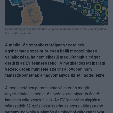
Hand holding a megaphone throwing social media icons on blue background.
Vector file available.
A média- és szórakoztatóipar vezetőinek
egyharmada szerint öt éven belül megszűnhet a
vállalkozása, ha nem sikerül megújítaniuk a céget –
derül ki az EY felméréséből. A megkérdezett iparági
vezetők több mint fele szerint a jövőben nem
támaszkodhatnak a hagyományos üzleti modellekre.
A meglehetősen pesszimista vélekedés mögött
egyértelműen a média- és szórakoztatóipart is érintő
hatalmas változások állnak. Az EY felmérése alapján a
válaszadók 32 százaléka szerint az egyre kiélezettebb
verseny indokolja a jelentős és mielőbbi változtatásokat.