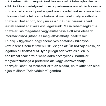
méréséhez, közönségmérésekhez és szolgáltatásfejlesztéshez
küld.
Az Ön engedélyével mi és a partnereink eszközleolvasásos
Hasonlóan 31 százalék emelte ki a változó fogyasztói
módszerrel szerzett pontos geolokációs adatokat és azonosítási
szokásokat. Az okoseszközök és főként az
információkat is felhasználhatunk. A megfelelő helyre kattintva
okostelefonok elterjedése ugyanis teljesen átalakította
hozzájárulhat ahhoz, hogy mi és a 1733 partnereink a fent
azt, hogyan, mikor és hol akarnak tartalmat vagy bármilyen
leírtak szerint adatkezelést végezzünk. Másik lehetőségként a
terméket megvásárolni.
hozzájárulás megadása vagy elutasítása előtt részletesebb
információkhoz juthat, és megváltoztathatja beállításait.
Felhívjuk figyelmét, hogy személyes adatainak bizonyos
A helyzet ugyanakkor korántsem egyszerű, ugyanis a
kezeléséhez nem feltétlenül szükséges az Ön hozzájárulása, de
megkérdezett iparági vezetők 28 százaléka nyilatkozott
jogában áll tiltakozni az ilyen jellegű adatkezelés ellen. A
úgy, hogy érzi ugyan a változtatás szükségességét, de
beállításai csak erre a weboldalra érvényesek. Bármikor
nem látja, hogy mely területeket kellene prioritásként
megváltoztathatja a preferenciáit, vagy visszavonhatja
kezelni. Az EY elemzése szerint három területre kell
hozzájárulását, ha visszatér erre az oldalra, és rákattint az oldal
összpontosítani, egyrészt a működési hatékonyságot
alján található "Adatvédelem" gombra.
tovább kell javítani, és erősíteni kell az agilitást, másrészt
fel kell pörgetni az innovációt, a harmadik fontos elem
pedig a tehetségek és a megfelelő kompetenciák
megszerzésének felgyorsítása.
A működés átszervezése kapcsán az iparági vezetők