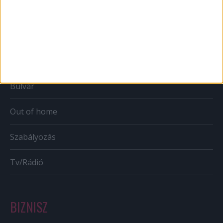
Web
Mobil
Karrier
Bulvár
Out of home
Szabályozás
Tv/Rádió
BIZNISZ