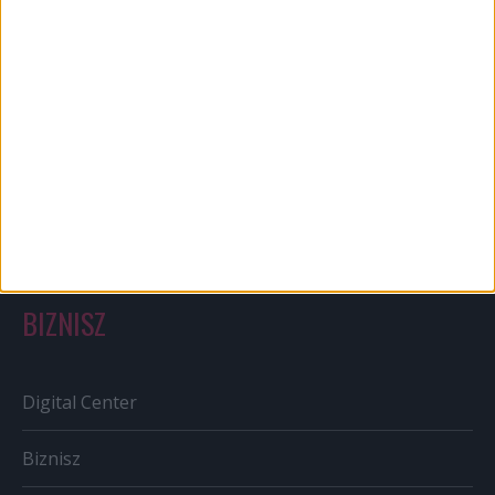
Bulvár
Out of home
Szabályozás
Tv/Rádió
BIZNISZ
Digital Center
Biznisz