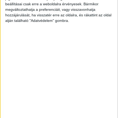
A RADIOCAFÉN
beállításai csak erre a weboldalra érvényesek. Bármikor
megváltoztathatja a preferenciáit, vagy visszavonhatja
hozzájárulását, ha visszatér erre az oldalra, és rákattint az oldal
alján található "Adatvédelem" gombra.
Korábbi adások
A rovat támogatói: