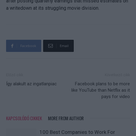
after posting quarterly earnings that missed estimates on
a writedown at its struggling movie division.
Facebook
Email
Előző cikk
Következő cikk
Így alakult az ingatlanpiac
Facebook plans to be more
like YouTube than Netflix as it
pays for video
KAPCSOLÓDÓ CIKKEK
MORE FROM AUTHOR
100 Best Companies to Work For