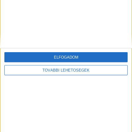
ELFOGADOM
Hírlevél
TOVÁBBI LEHETŐSÉGEK
feliratkozás
Iratkozz fel napi hírlevelünkre és kerülj képbe a média, az
ügynökségi és a reklám világ legfontosabb híreivel.