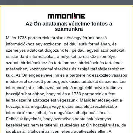
Az Ön adatainak védelme fontos a
Coca-Cola launches its latest weird
számunkra
soda flavor in the metaverse
Mi és 1733 partnereink tárolunk és/vagy férünk hozzá
információkhoz egy eszközön, például sütik formájában, és
személyes adatokat dolgozunk fel, például egyedi azonosítókat
Fashion Startup Shein Raising Funds at
és standard információkat, amelyeket az eszköz személyre
$100 Billion Value
szabott hirdetésekhez és tartalomhoz, hirdetések és tartalmak
méréséhez, közönségmérésekhez és szolgáltatásfejlesztéshez
küld.
Az Ön engedélyével mi és a partnereink eszközleolvasásos
módszerrel szerzett pontos geolokációs adatokat és azonosítási
információkat is felhasználhatunk. A megfelelő helyre kattintva
hozzájárulhat ahhoz, hogy mi és a 1733 partnereink a fent
leírtak szerint adatkezelést végezzünk. Másik lehetőségként a
hozzájárulás megadása vagy elutasítása előtt részletesebb
információkhoz juthat, és megváltoztathatja beállításait.
Felhívjuk figyelmét, hogy személyes adatainak bizonyos
kezeléséhez nem feltétlenül szükséges az Ön hozzájárulása, de
jogában áll tiltakozni az ilyen jellegű adatkezelés ellen. A