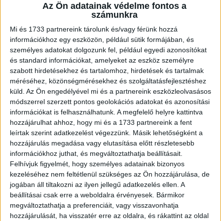
A RADIOCAFÉN
Az Ön adatainak védelme fontos a
számunkra
Mi és 1733 partnereink tárolunk és/vagy férünk hozzá
információkhoz egy eszközön, például sütik formájában, és
személyes adatokat dolgozunk fel, például egyedi azonosítókat
és standard információkat, amelyeket az eszköz személyre
szabott hirdetésekhez és tartalomhoz, hirdetések és tartalmak
méréséhez, közönségmérésekhez és szolgáltatásfejlesztéshez
küld.
Az Ön engedélyével mi és a partnereink eszközleolvasásos
módszerrel szerzett pontos geolokációs adatokat és azonosítási
információkat is felhasználhatunk. A megfelelő helyre kattintva
Korábbi adások
hozzájárulhat ahhoz, hogy mi és a 1733 partnereink a fent
leírtak szerint adatkezelést végezzünk. Másik lehetőségként a
A rovat támogatói:
hozzájárulás megadása vagy elutasítása előtt részletesebb
információkhoz juthat, és megváltoztathatja beállításait.
Felhívjuk figyelmét, hogy személyes adatainak bizonyos
kezeléséhez nem feltétlenül szükséges az Ön hozzájárulása, de
jogában áll tiltakozni az ilyen jellegű adatkezelés ellen. A
beállításai csak erre a weboldalra érvényesek. Bármikor
megváltoztathatja a preferenciáit, vagy visszavonhatja
hozzájárulását, ha visszatér erre az oldalra, és rákattint az oldal