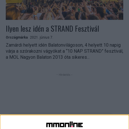
Ilyen lesz idén a STRAND Fesztivál
Országmárka
2021. június 7.
Zamárdi helyett idén Balatonvilágoson, 4 helyett 10 napig
várja a szórakozni vágyókat a “10 NAP STRAND” fesztivál,
a MOL Nagyon Balaton 2013 óta sikeres...
- Hirdetés -