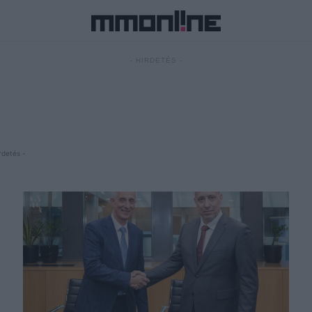
- HIRDETÉS -
rdetés -