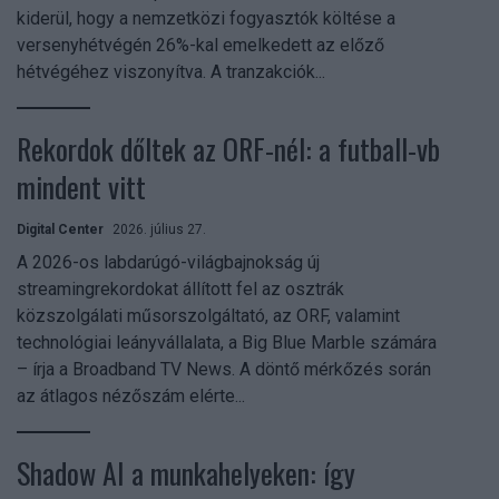
kiderül, hogy a nemzetközi fogyasztók költése a
versenyhétvégén 26%-kal emelkedett az előző
hétvégéhez viszonyítva. A tranzakciók...
Rekordok dőltek az ORF-nél: a futball-vb
mindent vitt
Digital Center
2026. július 27.
A 2026-os labdarúgó-világbajnokság új
streamingrekordokat állított fel az osztrák
közszolgálati műsorszolgáltató, az ORF, valamint
technológiai leányvállalata, a Big Blue Marble számára
– írja a Broadband TV News. A döntő mérkőzés során
az átlagos nézőszám elérte...
Shadow AI a munkahelyeken: így