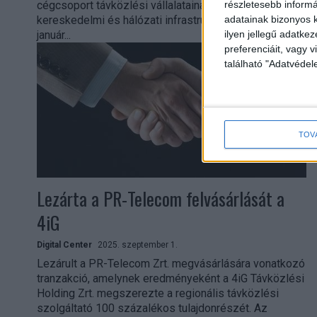
cégcsoport távközlési vállalatainak átalakítása volt
részletesebb informác
kereskedelmi és hálózati infrastruktúra cégekre. 2025.
adatainak bizonyos k
január...
ilyen jellegű adatke
preferenciáit, vagy v
található "Adatvéde
TOV
Lezárta a PR-Telecom felvásárlását a
4iG
Digital Center
2025. szeptember 1.
Lezárult a PR-Telecom Zrt. megvásárlására vonatkozó
tranzakció, amelynek eredményeként a 4iG Távközlési
Holding Zrt. megszerezte a regionális távközlési
szolgáltató 100 százalékos tulajdonrészét. Az