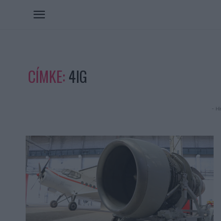
CÍMKE:
4IG
- Hi