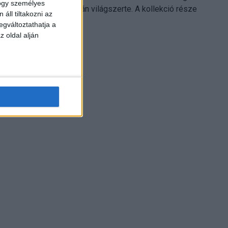
hogy személyes
Electronics platformján világszerte. A kollekció része
áll tiltakozni az
Leonardo...
egváltoztathatja a
z oldal alján