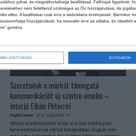
ezzel még nagyobb lendületet adva a szervezet
iókhoz juthat, és megváltoztathatja beállításait.
Felhívjuk figyelmét, 
digitalizációjának és esélyteremtési programjainak. A
ezeléséhez nem feltétlenül szükséges az Ön hozzájárulása, de jogában 
4iG...
zelés ellen. A beállításai csak erre a weboldalra érvényesek. Bármikor m
isszavonhatja hozzájárulását, ha visszatér erre az oldalra, és rákattint a
lem" gombra.
ÁBBI LEHETŐSÉGEK
ELFOGADOM
Szeretnénk a márkát támogató
kommunikációt új szintre emelni –
interjú Elkán Péterrel
Digital Center
2025. augusztus 19.
Milyen eredményeket értek el a One márka piaci
bevezetésével az elmúlt hónapokban, hogyan élte