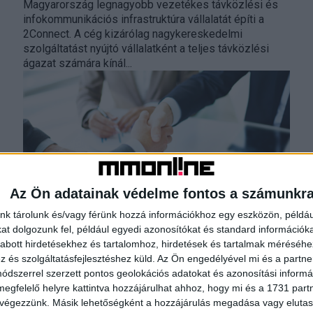
Magyarország legnagyobb vezetékes távközlési és
infokommunikációs infrastruktúra vállalatát építi a
2Connect. A cég kizárólag nagykereskedelmi
szolgáltatást nyújtó vállalatként a teljes távközlési
ágazat számára kínál...
Az Ön adatainak védelme fontos a számunkr
nk tárolunk és/vagy férünk hozzá információkhoz egy eszközön, példáu
Folytatódik a 4iG és az Ökumenikus
t dolgozunk fel, például egyedi azonosítókat és standard információk
Segélyszervezet stratégiai partnersége
abott hirdetésekhez és tartalomhoz, hirdetések és tartalmak méréséhe
és szolgáltatásfejlesztéshez küld.
Az Ön engedélyével mi és a partne
Digital Center
2025. szeptember 4.
dszerrel szerzett pontos geolokációs adatokat és azonosítási informác
A 4iG Csoport két évvel meghosszabbítja stratégiai
megfelelő helyre kattintva hozzájárulhat ahhoz, hogy mi és a 1731 partne
együttműködését az Ökumenikus Segélyszervezettel,
 végezzünk. Másik lehetőségként a hozzájárulás megadása vagy elutasí