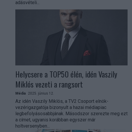
adásvételi...
Helycsere a TOP50 élén, idén Vaszily
Miklós vezeti a rangsort
Média
2025. június 12.
Az idén Vaszily Miklós, a TV2 Csoport elnök-
vezérigazgatója bizonyult a hazai médiapiac
legbefolyásosabbjának. Másodszor szerezte meg ezt
a címet, ugyanis korábban egyszer már
holtversenyben...