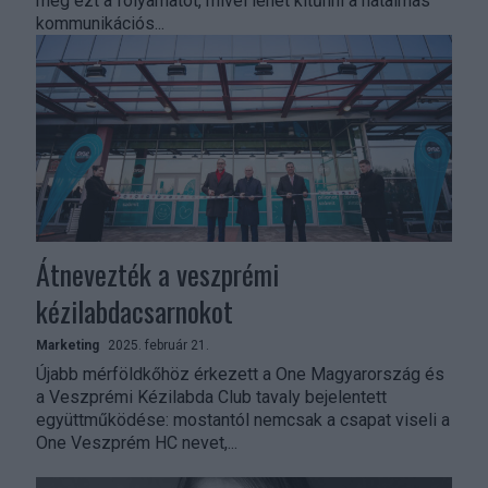
meg ezt a folyamatot, mivel lehet kitűnni a hatalmas
kommunikációs...
Átnevezték a veszprémi
kézilabdacsarnokot
Marketing
2025. február 21.
Újabb mérföldkőhöz érkezett a One Magyarország és
a Veszprémi Kézilabda Club tavaly bejelentett
együttműködése: mostantól nemcsak a csapat viseli a
One Veszprém HC nevet,...