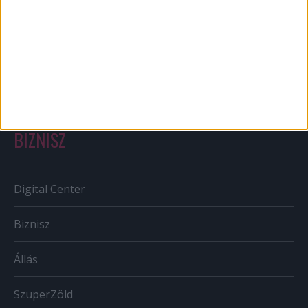
Out of home
Szabályozás
Tv/Rádió
BIZNISZ
Digital Center
Biznisz
Állás
SzuperZöld