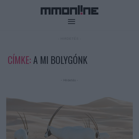
- HIRDETÉS -
CÍMKE:
A MI BOLYGÓNK
- Hirdetés -