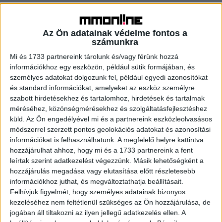
David Attenborough a Netflixen
Tv/Rádió
2019. április 8.
Az Ön adatainak védelme fontos a
Egy történet állandóan változó bolygónkról, az ember és a
számunkra
természet kapcsolatáról és arról, hogy hogyan óvhatjuk
Mi és 1733 partnereink tárolunk és/vagy férünk hozzá
meg: a Silverback Films által készített, várva várt...
információkhoz egy eszközön, például sütik formájában, és
személyes adatokat dolgozunk fel, például egyedi azonosítókat
és standard információkat, amelyeket az eszköz személyre
- Hirdetés -
szabott hirdetésekhez és tartalomhoz, hirdetések és tartalmak
méréséhez, közönségmérésekhez és szolgáltatásfejlesztéshez
küld.
Az Ön engedélyével mi és a partnereink eszközleolvasásos
módszerrel szerzett pontos geolokációs adatokat és azonosítási
információkat is felhasználhatunk. A megfelelő helyre kattintva
hozzájárulhat ahhoz, hogy mi és a 1733 partnereink a fent
leírtak szerint adatkezelést végezzünk. Másik lehetőségként a
hozzájárulás megadása vagy elutasítása előtt részletesebb
A RADIOCAFÉN
információkhoz juthat, és megváltoztathatja beállításait.
Felhívjuk figyelmét, hogy személyes adatainak bizonyos
kezeléséhez nem feltétlenül szükséges az Ön hozzájárulása, de
jogában áll tiltakozni az ilyen jellegű adatkezelés ellen. A