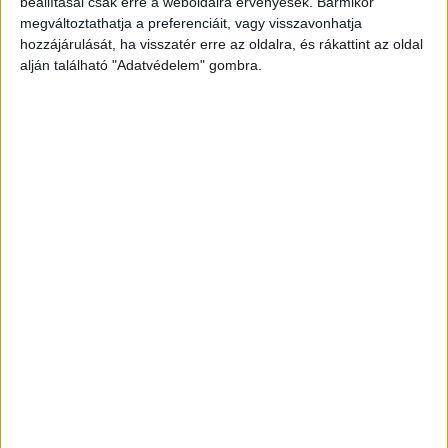
beállításai csak erre a weboldalra érvényesek. Bármikor
megváltoztathatja a preferenciáit, vagy visszavonhatja
hozzájárulását, ha visszatér erre az oldalra, és rákattint az oldal
alján található "Adatvédelem" gombra.
Korábbi adások
A rovat támogatói:
Még több podcast