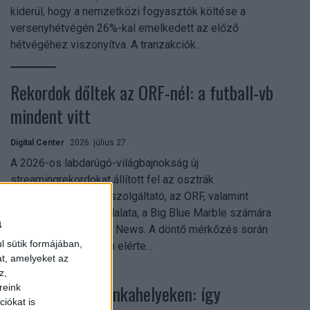
kiderül, hogy a nemzetközi fogyasztók költése a
versenyhétvégén 26%-kal emelkedett az előző
hétvégéhez viszonyítva. A tranzakciók...
Rekordok dőltek az ORF-nél: a futball-vb
mindent vitt
Digital Center
2026. július 27.
A 2026-os labdarúgó-világbajnokság új
streamingrekordokat állított fel az osztrák
közszolgálati műsorszolgáltató, az ORF, valamint
technológiai leányvállalata, a Big Blue Marble számára
a
– írja a Broadband TV News. A döntő mérkőzés során
l sütik formájában,
az átlagos nézőszám elérte...
at, amelyeket az
z,
Shadow AI a munkahelyeken: így
reink
iókat is