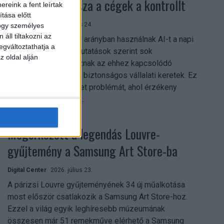
szerezhetik vissza a cégek a kontrollt
reink a fent leírtak
tása előtt
Digital Center
2026. július 24.
hogy személyes
áll tiltakozni az
A munkavállalók nagy arányban használnak AI-t a napi
egváltoztathatja a
munkában, ám friss kutatások szerint sok
z oldal alján
szervezetnél hiányoznak az ehhez kapcsolódó
világos irányelvek és biztonságos vállalati keretek. Ez
különösen ott jelenthet problémát, ahol érzékeny
üzleti információkkal...
Megérkezett a legendás Louvre-
gyűjtemény a Samsung Art Store-ba
Digital Center
2026. július 23.
A párizsi Louvre gyűjteményének 34 új műalkotása
most először csatlakozik a Samsung Art Store-hoz.
Ezzel a világ egyik leghíresebb múzeumának
összesen már 51 remekműve elérhető a Samsung