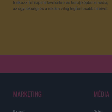
Iratkozz fel napi hírlevelünkre és kerülj képbe a média,
az ügynökségi és a reklám világ legfontosabb híreivel.
MARKETING
MÉDIA
Brand
Print