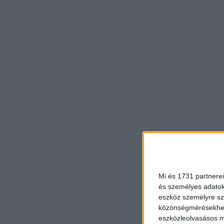
Mi és 1731 partnerei
és személyes adatoka
eszköz személyre sz
közönségmérésekhez 
eszközleolvasásos mó