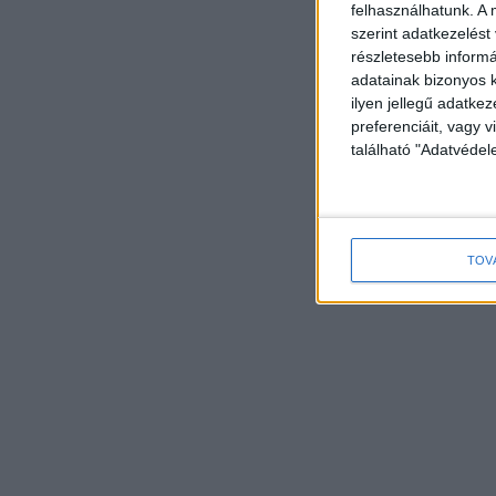
felhasználhatunk. A 
szerint adatkezelést
részletesebb informác
adatainak bizonyos k
ilyen jellegű adatke
preferenciáit, vagy v
található "Adatvéde
TOV