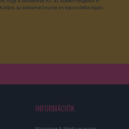
ok, hogy a MédiaHírek Kft. az általam megadott e-
üldjön, az adataimat kezelje és kapcsolatba lépjen
INFORMÁCIÓK
Marketing & Média magazin