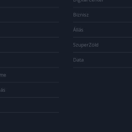
Biznisz
Állás
SzuperZöld
Data
ome
zás