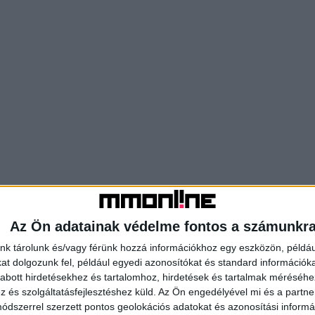
Az Ön adatainak védelme fontos a számunkr
nk tárolunk és/vagy férünk hozzá információkhoz egy eszközön, példáu
t dolgozunk fel, például egyedi azonosítókat és standard információk
abott hirdetésekhez és tartalomhoz, hirdetések és tartalmak méréséhe
és szolgáltatásfejlesztéshez küld.
Az Ön engedélyével mi és a partne
dszerrel szerzett pontos geolokációs adatokat és azonosítási informác