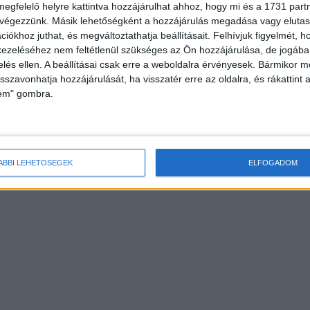
megfelelő helyre kattintva hozzájárulhat ahhoz, hogy mi és a 1731 partne
 végezzünk. Másik lehetőségként a hozzájárulás megadása vagy elutasí
iókhoz juthat, és megváltoztathatja beállításait.
Felhívjuk figyelmét, 
ezeléséhez nem feltétlenül szükséges az Ön hozzájárulása, de jogában 
zelés ellen. A beállításai csak erre a weboldalra érvényesek. Bármikor m
isszavonhatja hozzájárulását, ha visszatér erre az oldalra, és rákattint a
lem" gombra.
ÁBBI LEHETŐSÉGEK
ELFOGADOM