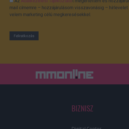
Az
Adatkezelési Tájékoztató
t megértettem és hozzájárul
mail címemre – hozzájárulásom visszavonásig – hírlevelet k
velem marketing célú megkeresésekkel.
BIZNISZ
Digital Center