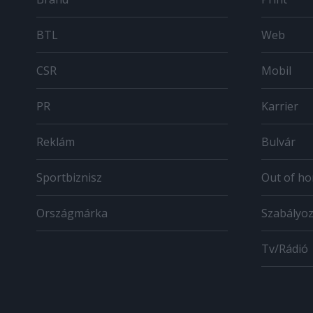
BTL
Web
CSR
Mobil
PR
Karrier
Reklám
Bulvár
Sportbiznisz
Out of h
Országmárka
Szabályo
Tv/Rádió