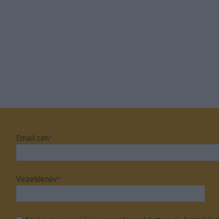
Email cím
*
Vezetéknév
*