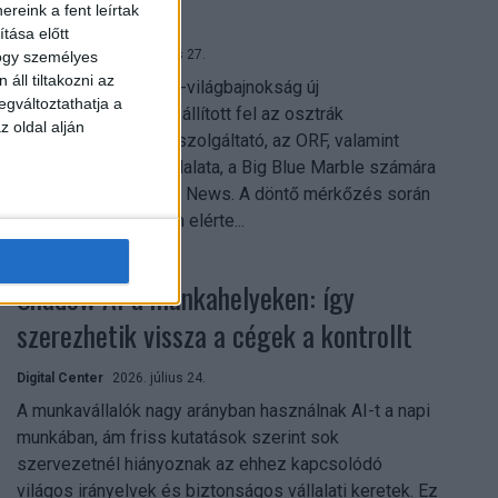
mindent vitt
reink a fent leírtak
tása előtt
Digital Center
2026. július 27.
hogy személyes
áll tiltakozni az
A 2026-os labdarúgó-világbajnokság új
egváltoztathatja a
streamingrekordokat állított fel az osztrák
z oldal alján
közszolgálati műsorszolgáltató, az ORF, valamint
technológiai leányvállalata, a Big Blue Marble számára
– írja a Broadband TV News. A döntő mérkőzés során
az átlagos nézőszám elérte...
Shadow AI a munkahelyeken: így
szerezhetik vissza a cégek a kontrollt
Digital Center
2026. július 24.
A munkavállalók nagy arányban használnak AI-t a napi
munkában, ám friss kutatások szerint sok
szervezetnél hiányoznak az ehhez kapcsolódó
világos irányelvek és biztonságos vállalati keretek. Ez