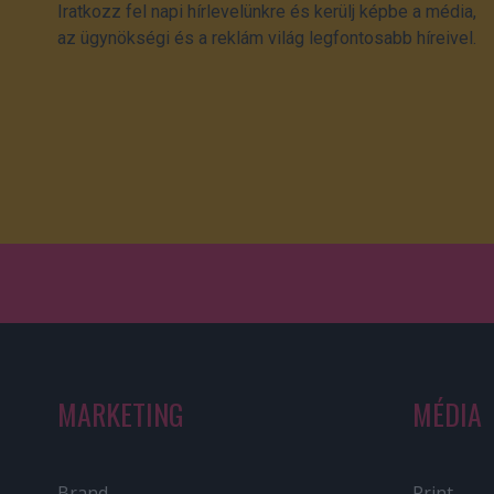
Iratkozz fel napi hírlevelünkre és kerülj képbe a média,
az ügynökségi és a reklám világ legfontosabb híreivel.
MARKETING
MÉDIA
Brand
Print