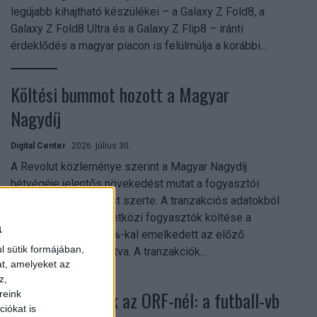
legújabb kihajtható készülékei – a Galaxy Z Fold8, a
Galaxy Z Fold8 Ultra és a Galaxy Z Flip8 – iránti
érdeklődés a magyar piacon is felülmúlja a korábbi...
Költési bummot hozott a Magyar
Nagydíj
Digital Center
2026. július 30.
A Revolut közleménye szerint a Magyar Nagydíj
hétvégéje jelentős növekedést mutat a fogyasztói
aktivitásban Budapest szerte. A tranzakciós adatokból
kiderül, hogy a nemzetközi fogyasztók költése a
a
versenyhétvégén 26%-kal emelkedett az előző
l sütik formájában,
hétvégéhez viszonyítva. A tranzakciók...
at, amelyeket az
z,
Rekordok dőltek az ORF-nél: a futball-vb
reink
iókat is