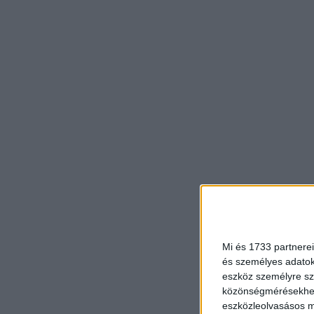
Mi és 1733 partnerei
és személyes adatoka
eszköz személyre sz
közönségmérésekhez 
eszközleolvasásos mó