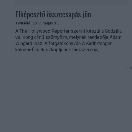
Elképesztő összecsapás jön
Tv/Rádió
2017. május 31.
A The Hollywood Reporter szerint készül a Godzilla
vs. Kong című szörnyfilm, melynek rendezője Adam
Wingard lesz. A forgatókönyvön A Karib-tenger
kalózai-filmek szkriptjének társszerzője,...
- Hi