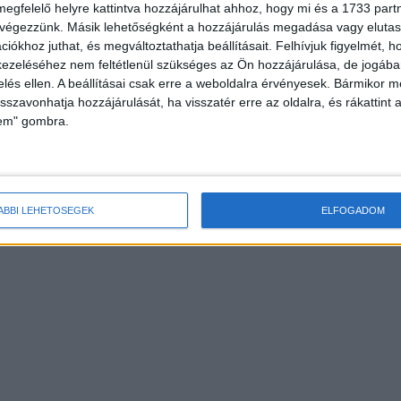
megfelelő helyre kattintva hozzájárulhat ahhoz, hogy mi és a 1733 partne
 végezzünk. Másik lehetőségként a hozzájárulás megadása vagy elutasí
iókhoz juthat, és megváltoztathatja beállításait.
Felhívjuk figyelmét, 
ezeléséhez nem feltétlenül szükséges az Ön hozzájárulása, de jogában 
zelés ellen. A beállításai csak erre a weboldalra érvényesek. Bármikor m
isszavonhatja hozzájárulását, ha visszatér erre az oldalra, és rákattint a
lem" gombra.
ÁBBI LEHETŐSÉGEK
ELFOGADOM