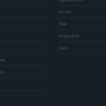
Biznisz
Állás
SzuperZöld
Data
ome
zás