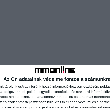
Az Ön adatainak védelme fontos a számunkr
nk tárolunk és/vagy férünk hozzá információkhoz egy eszközön, példáu
t dolgozunk fel, például egyedi azonosítókat és standard információk
abott hirdetésekhez és tartalomhoz, hirdetések és tartalmak méréséhe
és szolgáltatásfejlesztéshez küld.
Az Ön engedélyével mi és a partne
dszerrel szerzett pontos geolokációs adatokat és azonosítási informác