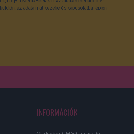
ok, hogy a MédiaHírek Kft. az általam megadott e-
üldjön, az adataimat kezelje és kapcsolatba lépjen
INFORMÁCIÓK
Marketing & Média magazin