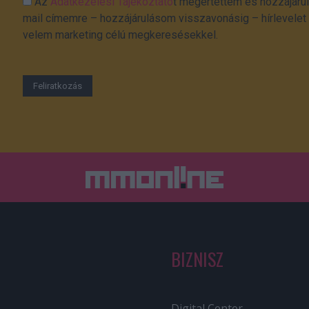
Az
Adatkezelési Tájékoztató
t megértettem és hozzájárul
mail címemre – hozzájárulásom visszavonásig – hírlevelet k
velem marketing célú megkeresésekkel.
BIZNISZ
Digital Center