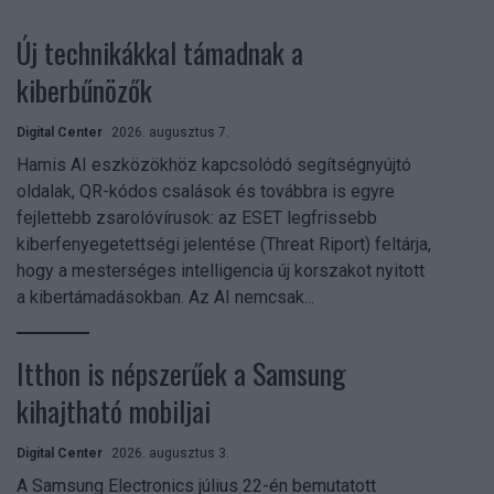
Új technikákkal támadnak a
kiberbűnözők
Digital Center
2026. augusztus 7.
Hamis AI eszközökhöz kapcsolódó segítségnyújtó
oldalak, QR-kódos csalások és továbbra is egyre
fejlettebb zsarolóvírusok: az ESET legfrissebb
kiberfenyegetettségi jelentése (Threat Riport) feltárja,
hogy a mesterséges intelligencia új korszakot nyitott
a kibertámadásokban. Az AI nemcsak...
Itthon is népszerűek a Samsung
kihajtható mobiljai
Digital Center
2026. augusztus 3.
A Samsung Electronics július 22-én bemutatott