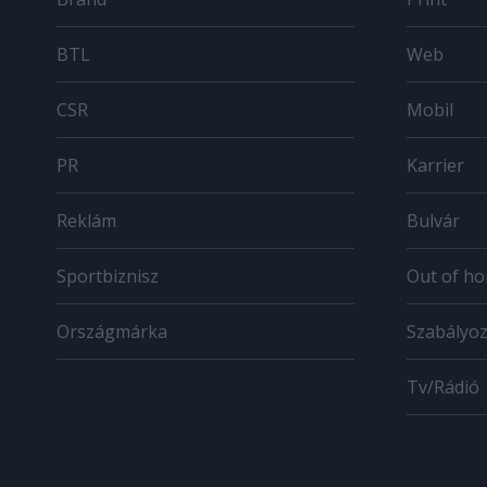
BTL
Web
CSR
Mobil
PR
Karrier
Reklám
Bulvár
Sportbiznisz
Out of h
Országmárka
Szabályo
Tv/Rádió