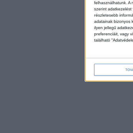
felhasználhatunk. A 
szerint adatkezelést
részletesebb informác
adatainak bizonyos k
ilyen jellegű adatke
preferenciáit, vagy v
található "Adatvéde
TOV