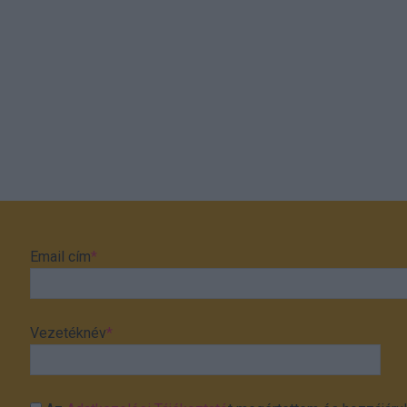
Email cím
*
Vezetéknév
*