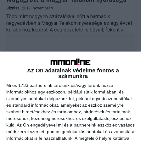
Biznisz
2017. november 9.
Több mint negyven százalékkal nőtt a harmadik
negyedévben a Magyar Telekom nyeresége az egy évvel
korábbihoz képest. A cég bevétele is bővült, főként a...
Az Ön adatainak védelme fontos a
számunkra
Mi és 1733 partnereink tárolunk és/vagy férünk hozzá
információkhoz egy eszközön, például sütik formájában, és
személyes adatokat dolgozunk fel, például egyedi azonosítókat
Nagyon pörög a Duna House
és standard információkat, amelyeket az eszköz személyre
szabott hirdetésekhez és tartalomhoz, hirdetések és tartalmak
Biznisz
2017. augusztus 25.
méréséhez, közönségmérésekhez és szolgáltatásfejlesztéshez
A tavaly tőzsdére lépett Duna House Holding az idei
küld.
Az Ön engedélyével mi és a partnereink eszközleolvasásos
második negyedéves jelentésében kiemelkedő
módszerrel szerzett pontos geolokációs adatokat és azonosítási
eredményekről számolt be, a cég ezek hatására
információkat is felhasználhatunk. A megfelelő helyre kattintva