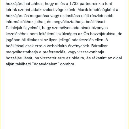
megemelte idei eredmény előrejelzését....
hozzájárulhat ahhoz, hogy mi és a 1733 partnereink a fent
leírtak szerint adatkezelést végezzünk. Másik lehetőségként a
hozzájárulás megadása vagy elutasítása előtt részletesebb
információkhoz juthat, és megváltoztathatja beállításait.
Felhívjuk figyelmét, hogy személyes adatainak bizonyos
kezeléséhez nem feltétlenül szükséges az Ön hozzájárulása, de
jogában áll tiltakozni az ilyen jellegű adatkezelés ellen. A
beállításai csak erre a weboldalra érvényesek. Bármikor
megváltoztathatja a preferenciáit, vagy visszavonhatja
hozzájárulását, ha visszatér erre az oldalra, és rákattint az oldal
alján található "Adatvédelem" gombra.
Nagyot ugrott a Wizz Air nyeresége
Biznisz
2017. május 25.
Az előző évihez képest 27,5 százalékkal emelkedett a
Wizz Air diszkont légitársaság adózott eredménye és
246 millió eurót tett ki a március 31-ével végződött...