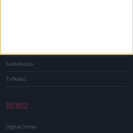
Mobil
Karrier
Bulvár
Out of home
Szabályozás
Tv/Rádió
BIZNISZ
Digital Center