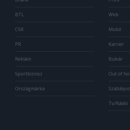
BTL
Web
CSR
Mobil
PR
Karrier
Reklám
Bulvár
Sportbiznisz
Out of h
Országmárka
Szabályo
Tv/Rádió