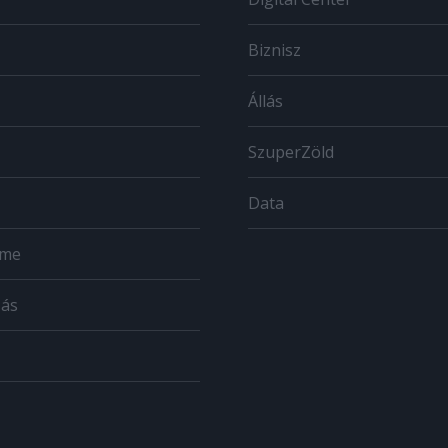
Biznisz
Állás
SzuperZöld
Data
ome
zás