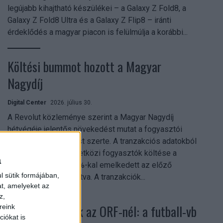
legújabb kihajtható készülékei – a Galaxy Z Fold8, a
Galaxy Z Fold8 Ultra és a Galaxy Z Flip8 – iránti
érdeklődés a magyar piacon is felülmúlja a korábbi...
Költési bummot hozott a Magyar
Nagydíj
Digital Center
2026. július 30.
A Revolut közleménye szerint a Magyar Nagydíj
hétvégéje jelentős növekedést mutat a fogyasztói
aktivitásban Budapest szerte. A tranzakciós adatokból
kiderül, hogy a nemzetközi fogyasztók költése a
a
versenyhétvégén 26%-kal emelkedett az előző
l sütik formájában,
hétvégéhez viszonyítva. A tranzakciók...
at, amelyeket az
z,
Rekordok dőltek az ORF-nél: a futball-vb
reink
iókat is