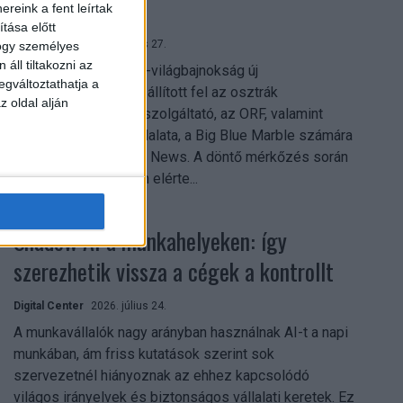
mindent vitt
reink a fent leírtak
tása előtt
Digital Center
2026. július 27.
hogy személyes
áll tiltakozni az
A 2026-os labdarúgó-világbajnokság új
egváltoztathatja a
streamingrekordokat állított fel az osztrák
z oldal alján
közszolgálati műsorszolgáltató, az ORF, valamint
technológiai leányvállalata, a Big Blue Marble számára
– írja a Broadband TV News. A döntő mérkőzés során
az átlagos nézőszám elérte...
Shadow AI a munkahelyeken: így
szerezhetik vissza a cégek a kontrollt
Digital Center
2026. július 24.
A munkavállalók nagy arányban használnak AI-t a napi
munkában, ám friss kutatások szerint sok
szervezetnél hiányoznak az ehhez kapcsolódó
világos irányelvek és biztonságos vállalati keretek. Ez