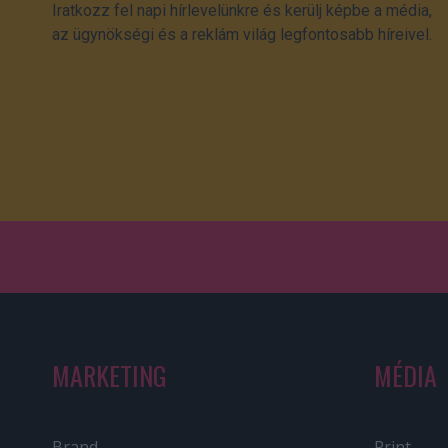
Iratkozz fel napi hírlevelünkre és kerülj képbe a média,
az ügynökségi és a reklám világ legfontosabb híreivel.
MARKETING
MÉDIA
Brand
Print