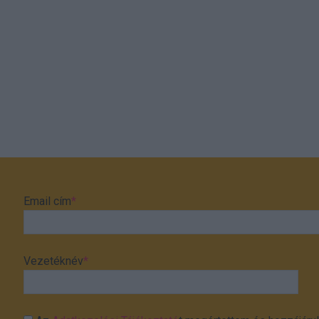
Email cím
*
Vezetéknév
*