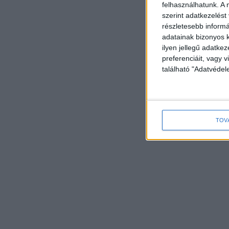
felhasználhatunk. A 
szerint adatkezelést
részletesebb informác
adatainak bizonyos k
ilyen jellegű adatke
preferenciáit, vagy v
található "Adatvéde
TOV