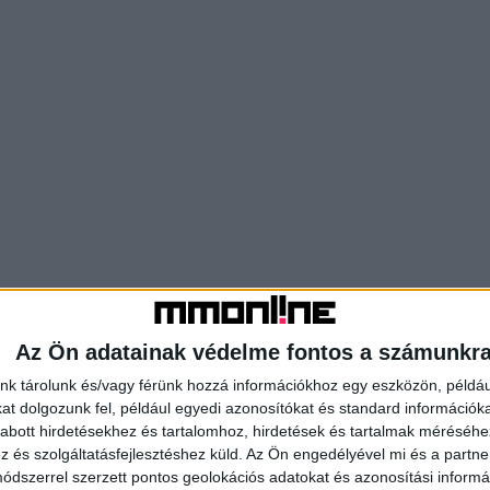
Az Ön adatainak védelme fontos a számunkr
nk tárolunk és/vagy férünk hozzá információkhoz egy eszközön, példáu
t dolgozunk fel, például egyedi azonosítókat és standard információk
abott hirdetésekhez és tartalomhoz, hirdetések és tartalmak méréséhe
és szolgáltatásfejlesztéshez küld.
Az Ön engedélyével mi és a partne
dszerrel szerzett pontos geolokációs adatokat és azonosítási informác