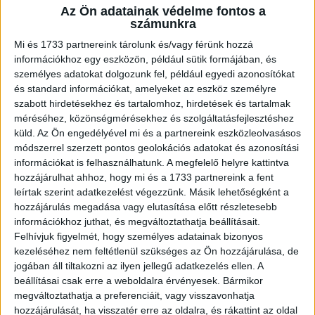
Az Ön adatainak védelme fontos a
A RADIOCAFÉN
számunkra
Mi és 1733 partnereink tárolunk és/vagy férünk hozzá
információkhoz egy eszközön, például sütik formájában, és
személyes adatokat dolgozunk fel, például egyedi azonosítókat
és standard információkat, amelyeket az eszköz személyre
szabott hirdetésekhez és tartalomhoz, hirdetések és tartalmak
méréséhez, közönségmérésekhez és szolgáltatásfejlesztéshez
küld.
Az Ön engedélyével mi és a partnereink eszközleolvasásos
módszerrel szerzett pontos geolokációs adatokat és azonosítási
információkat is felhasználhatunk. A megfelelő helyre kattintva
hozzájárulhat ahhoz, hogy mi és a 1733 partnereink a fent
Korábbi adások
leírtak szerint adatkezelést végezzünk. Másik lehetőségként a
hozzájárulás megadása vagy elutasítása előtt részletesebb
A rovat támogatói:
információkhoz juthat, és megváltoztathatja beállításait.
Felhívjuk figyelmét, hogy személyes adatainak bizonyos
kezeléséhez nem feltétlenül szükséges az Ön hozzájárulása, de
jogában áll tiltakozni az ilyen jellegű adatkezelés ellen. A
beállításai csak erre a weboldalra érvényesek. Bármikor
megváltoztathatja a preferenciáit, vagy visszavonhatja
hozzájárulását, ha visszatér erre az oldalra, és rákattint az oldal