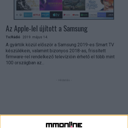
Az Apple-lel újított a Samsung
Tv/Rádió
2019. május 14.
A gyártók közül először a Samsung 2019-es Smart TV
készülékein, valamint bizonyos 2018-as, frissített
firmware-rel rendelkező televízióin érhető el több mint
100 országban az...
- Hirdetés -