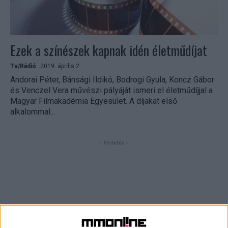
Ezek a színészek kapnak idén életműdíjat
Tv/Rádió
2019. április 2.
Andorai Péter, Bánsági Ildikó, Bodrogi Gyula, Koncz Gábor
és Venczel Vera művészi pályáját ismeri el életműdíjjal a
Magyar Filmakadémia Egyesület. A díjakat első
alkalommal...
- Hirdetés -