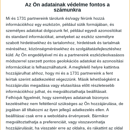
Az Ön adatainak védelme fontos a
A RADIOCAFÉN
számunkra
Mi és 1731 partnereink tárolunk és/vagy férünk hozzá
információkhoz egy eszközön, például sütik formájában, és
személyes adatokat dolgozunk fel, például egyedi azonosítókat
és standard információkat, amelyeket az eszköz személyre
szabott hirdetésekhez és tartalomhoz, hirdetések és tartalmak
méréséhez, közönségmérésekhez és szolgáltatásfejlesztéshez
küld.
Az Ön engedélyével mi és a partnereink eszközleolvasásos
módszerrel szerzett pontos geolokációs adatokat és azonosítási
információkat is felhasználhatunk. A megfelelő helyre kattintva
hozzájárulhat ahhoz, hogy mi és a 1731 partnereink a fent
Korábbi adások
leírtak szerint adatkezelést végezzünk. Másik lehetőségként a
hozzájárulás megadása vagy elutasítása előtt részletesebb
A rovat támogatói:
információkhoz juthat, és megváltoztathatja beállításait.
Felhívjuk figyelmét, hogy személyes adatainak bizonyos
kezeléséhez nem feltétlenül szükséges az Ön hozzájárulása, de
jogában áll tiltakozni az ilyen jellegű adatkezelés ellen. A
beállításai csak erre a weboldalra érvényesek. Bármikor
megváltoztathatja a preferenciáit, vagy visszavonhatja
hozzájárulását, ha visszatér erre az oldalra, és rákattint az oldal