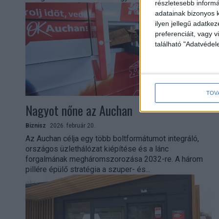
részletesebb informác
adatainak bizonyos k
ilyen jellegű adatke
preferenciáit, vagy v
található "Adatvéde
TOV
Nagyot nőne az Auchan
Biznisz
2026. február 20.
Az Auchan célja egy több boltformátumot integráló,
országos üzlethálózat kiépítése és a lánc
forgalmának megháromszorozása 2032-re. A három
pillére épülő stratégia a szuper- és...