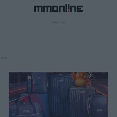
- HIRDETÉS -
rdetés -