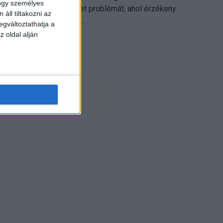
hogy személyes
különösen ott jelenthet problémát, ahol érzékeny
áll tiltakozni az
üzleti információkkal...
egváltoztathatja a
z oldal alján