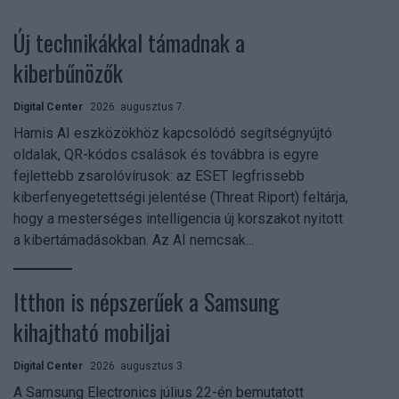
Új technikákkal támadnak a
kiberbűnözők
Digital Center
2026. augusztus 7.
Hamis AI eszközökhöz kapcsolódó segítségnyújtó
oldalak, QR-kódos csalások és továbbra is egyre
fejlettebb zsarolóvírusok: az ESET legfrissebb
kiberfenyegetettségi jelentése (Threat Riport) feltárja,
hogy a mesterséges intelligencia új korszakot nyitott
a kibertámadásokban. Az AI nemcsak...
Itthon is népszerűek a Samsung
kihajtható mobiljai
Digital Center
2026. augusztus 3.
A Samsung Electronics július 22-én bemutatott