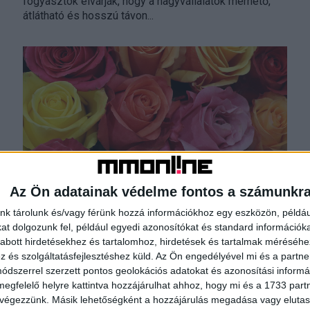
fogyasztók elvárják, hogy a nagyvállalatok mérhető,
átlátható és hosszú távon...
Az Ön adatainak védelme fontos a számunkr
Ezek a nőnapi ajándékok a
nk tárolunk és/vagy férünk hozzá információkhoz egy eszközön, példáu
legnépszerűbbek
t dolgozunk fel, például egyedi azonosítókat és standard információk
abott hirdetésekhez és tartalomhoz, hirdetések és tartalmak méréséhe
Kutatás
2026. március 2.
és szolgáltatásfejlesztéshez küld.
Az Ön engedélyével mi és a partne
A nőnap továbbra is a virágokról szól, de a vásárlói
dszerrel szerzett pontos geolokációs adatokat és azonosítási informác
szokások egyértelműen változnak: egyre többen érzik
megfelelő helyre kattintva hozzájárulhat ahhoz, hogy mi és a 1733 partne
úgy, hogy március 8-án egy szál virág önmagában...
 végezzünk. Másik lehetőségként a hozzájárulás megadása vagy elutasí