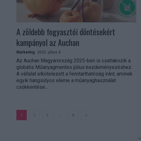
A zöldebb fogyasztói döntésekért
kampányol az Auchan
Marketing
2025. július 4.
Az Auchan Magyarország 2025-ben is csatlakozik a
globális Műanyagmentes július kezdeményezéshez.
A vállalat elkötelezett a fenntarthatóság iránt, aminek
egyik hangsúlyos eleme a műanyaghasználat
csökkentése....
...
1
2
3
8
- Hi