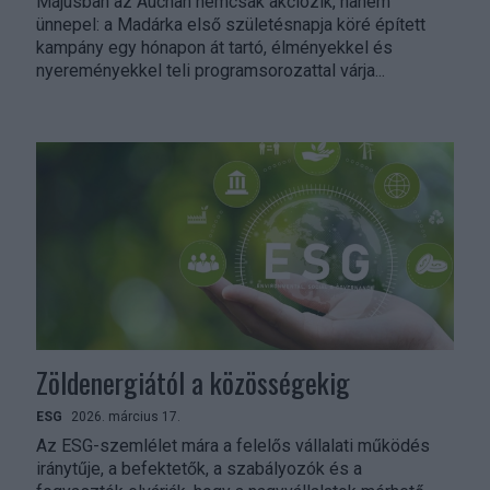
Májusban az Auchan nemcsak akciózik, hanem
ünnepel: a Madárka első születésnapja köré épített
kampány egy hónapon át tartó, élményekkel és
nyereményekkel teli programsorozattal várja...
Zöldenergiától a közösségekig
ESG
2026. március 17.
Az ESG-szemlélet mára a felelős vállalati működés
iránytűje, a befektetők, a szabályozók és a