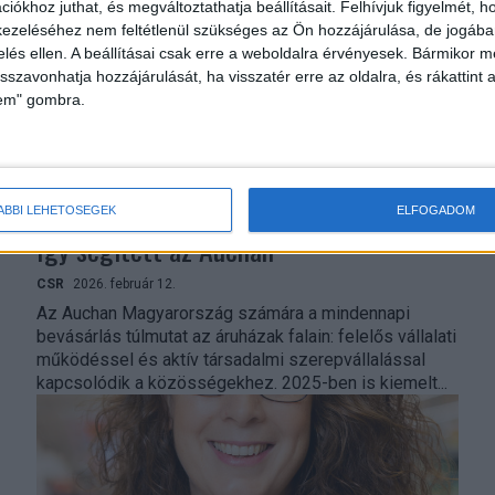
iókhoz juthat, és megváltoztathatja beállításait.
Felhívjuk figyelmét, 
ezeléséhez nem feltétlenül szükséges az Ön hozzájárulása, de jogában 
zelés ellen. A beállításai csak erre a weboldalra érvényesek. Bármikor m
isszavonhatja hozzájárulását, ha visszatér erre az oldalra, és rákattint a
lem" gombra.
ÁBBI LEHETŐSÉGEK
ELFOGADOM
Így segített az Auchan
CSR
2026. február 12.
Az Auchan Magyarország számára a mindennapi
bevásárlás túlmutat az áruházak falain: felelős vállalati
működéssel és aktív társadalmi szerepvállalással
kapcsolódik a közösségekhez. 2025-ben is kiemelt...