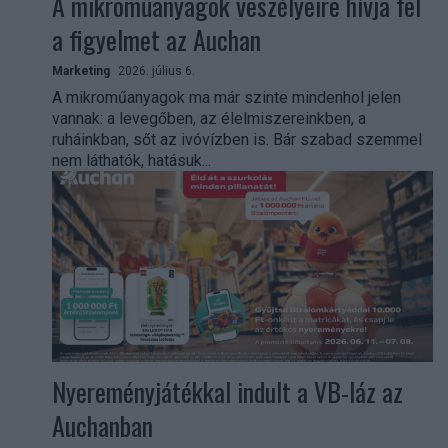
A mikroműanyagok veszélyeire hívja fel
a figyelmet az Auchan
Marketing
2026. július 6.
A mikroműanyagok ma már szinte mindenhol jelen
vannak: a levegőben, az élelmiszereinkben, a
ruháinkban, sőt az ivóvízben is. Bár szabad szemmel
nem láthatók, hatásuk...
Nyereményjátékkal indult a VB-láz az
Auchanban