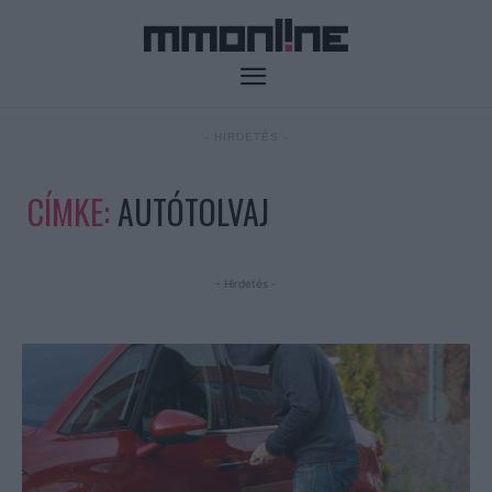
- HIRDETÉS -
CÍMKE:
AUTÓTOLVAJ
- Hirdetés -