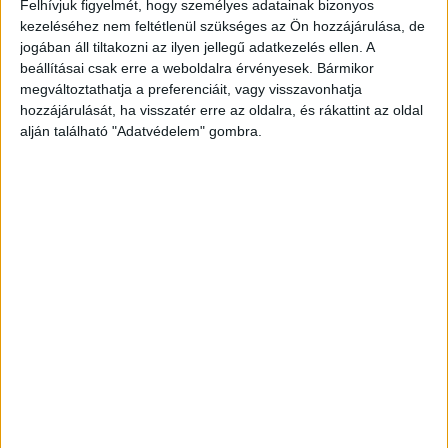
Felhívjuk figyelmét, hogy személyes adatainak bizonyos
Kutatás
2019. március 29.
kezeléséhez nem feltétlenül szükséges az Ön hozzájárulása, de
jogában áll tiltakozni az ilyen jellegű adatkezelés ellen. A
Minden korábbinál részletesebb járműlopásos toplistákat
beállításai csak erre a weboldalra érvényesek. Bármikor
készített a Vezess a rendőrségtől kikért legfrissebb
megváltoztathatja a preferenciáit, vagy visszavonhatja
adatok alapján. A negatív lajstromokból többek között
hozzájárulását, ha visszatér erre az oldalra, és rákattint az oldal
kiderül, hogyan alakult az autólopások...
alján található "Adatvédelem" gombra.
- Hirdetés -
A RADIOCAFÉN