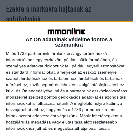
Ezekre a márkákra hajtanak az
autótolvajok
Kutatás
2019. július 11.
Tovább csökkent az autólopások száma 2019 első
Az Ön adatainak védelme fontos a
felében, azonban új kedvenceik vannak a bűnözőknek, akik
számunkra
a Renault Mégane és a Suzuki Swift típusokra szálltak...
Mi és 1733 partnereink tárolunk és/vagy férünk hozzá
információkhoz egy eszközön, például sütik formájában, és
személyes adatokat dolgozunk fel, például egyedi azonosítókat
és standard információkat, amelyeket az eszköz személyre
szabott hirdetésekhez és tartalomhoz, hirdetések és tartalmak
méréséhez, közönségmérésekhez és szolgáltatásfejlesztéshez
küld.
Az Ön engedélyével mi és a partnereink eszközleolvasásos
módszerrel szerzett pontos geolokációs adatokat és azonosítási
információkat is felhasználhatunk. A megfelelő helyre kattintva
hozzájárulhat ahhoz, hogy mi és a 1733 partnereink a fent
leírtak szerint adatkezelést végezzünk. Másik lehetőségként a
Kiderült: ezekre a kocsikra vadásznak a
hozzájárulás megadása vagy elutasítása előtt részletesebb
tolvajok
információkhoz juthat, és megváltoztathatja beállításait.