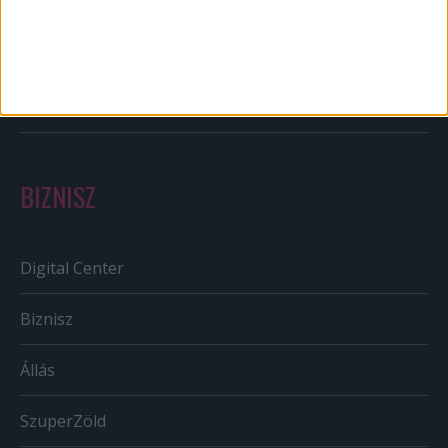
Out of home
Szabályozás
Tv/Rádió
BIZNISZ
Digital Center
Biznisz
Állás
SzuperZöld