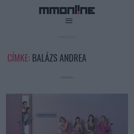
- HIRDETÉS -
CÍMKE:
BALÁZS ANDREA
- Hirdetés -