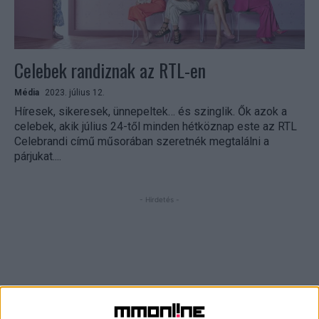
Celebek randiznak az RTL-en
Média
2023. július 12.
Híresek, sikeresek, ünnepeltek… és szinglik. Ők azok a
celebek, akik július 24-től minden hétköznap este az RTL
Celebrandi című műsorában szeretnék megtalálni a
párjukat....
- Hirdetés -