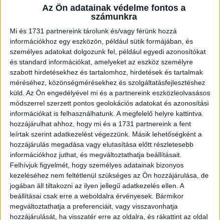
Az Ön adatainak védelme fontos a
A RADIOCAFÉN
számunkra
Mi és 1731 partnereink tárolunk és/vagy férünk hozzá
információkhoz egy eszközön, például sütik formájában, és
személyes adatokat dolgozunk fel, például egyedi azonosítókat
és standard információkat, amelyeket az eszköz személyre
szabott hirdetésekhez és tartalomhoz, hirdetések és tartalmak
méréséhez, közönségmérésekhez és szolgáltatásfejlesztéshez
küld.
Az Ön engedélyével mi és a partnereink eszközleolvasásos
módszerrel szerzett pontos geolokációs adatokat és azonosítási
információkat is felhasználhatunk. A megfelelő helyre kattintva
hozzájárulhat ahhoz, hogy mi és a 1731 partnereink a fent
Korábbi adások
leírtak szerint adatkezelést végezzünk. Másik lehetőségként a
hozzájárulás megadása vagy elutasítása előtt részletesebb
A rovat támogatói:
információkhoz juthat, és megváltoztathatja beállításait.
Felhívjuk figyelmét, hogy személyes adatainak bizonyos
kezeléséhez nem feltétlenül szükséges az Ön hozzájárulása, de
jogában áll tiltakozni az ilyen jellegű adatkezelés ellen. A
beállításai csak erre a weboldalra érvényesek. Bármikor
megváltoztathatja a preferenciáit, vagy visszavonhatja
hozzájárulását, ha visszatér erre az oldalra, és rákattint az oldal