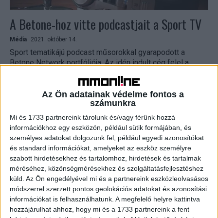
A Betone-hoz vitte podcastjait a Sport TV
Média
2021. október 14.
Sport tematikájú podcast műsorokkal gyarapodott a
Betone Network portfóliója. Az idén indult cég felel a
jövőben a Sport TV Lesen vagyunk, Kézi vezérlés, Extra...
Az Ön adatainak védelme fontos a
számunkra
Mi és 1733 partnereink tárolunk és/vagy férünk hozzá
információkhoz egy eszközön, például sütik formájában, és
személyes adatokat dolgozunk fel, például egyedi azonosítókat
és standard információkat, amelyeket az eszköz személyre
szabott hirdetésekhez és tartalomhoz, hirdetések és tartalmak
méréséhez, közönségmérésekhez és szolgáltatásfejlesztéshez
küld.
Az Ön engedélyével mi és a partnereink eszközleolvasásos
Podcast hirdetésekről egyezett meg a
módszerrel szerzett pontos geolokációs adatokat és azonosítási
információkat is felhasználhatunk. A megfelelő helyre kattintva
Marquard a BeTone-al
hozzájárulhat ahhoz, hogy mi és a 1733 partnereink a fent