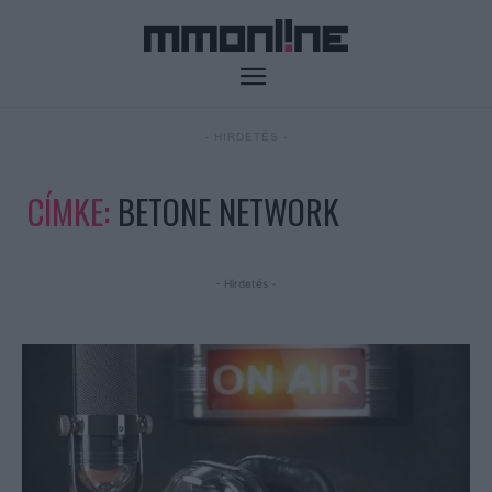
- HIRDETÉS -
CÍMKE:
BETONE NETWORK
- Hirdetés -