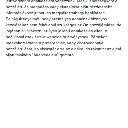
leírtak szerint adatkezelést végezzünk. Másik lehetőségként a
Reklám
2021. augusztus 31.
hozzájárulás megadása vagy elutasítása előtt részletesebb
Stratégiai megállapodást kötött a Marquard Média
információkhoz juthat, és megváltoztathatja beállításait.
Magyarország és a BeTone Network a médiacég podcast
Felhívjuk figyelmét, hogy személyes adatainak bizonyos
produkcióinak sales tevékenységével kapcsolatban. Az
kezeléséhez nem feltétlenül szükséges az Ön hozzájárulása, de
együttműködés keretében a jövőben a...
jogában áll tiltakozni az ilyen jellegű adatkezelés ellen. A
beállításai csak erre a weboldalra érvényesek. Bármikor
megváltoztathatja a preferenciáit, vagy visszavonhatja
hozzájárulását, ha visszatér erre az oldalra, és rákattint az oldal
alján található "Adatvédelem" gombra.
Podcastokra szakosodott sales house
indult
Web
2021. január 6.
Elkezdte működését hazánk első podcastokra