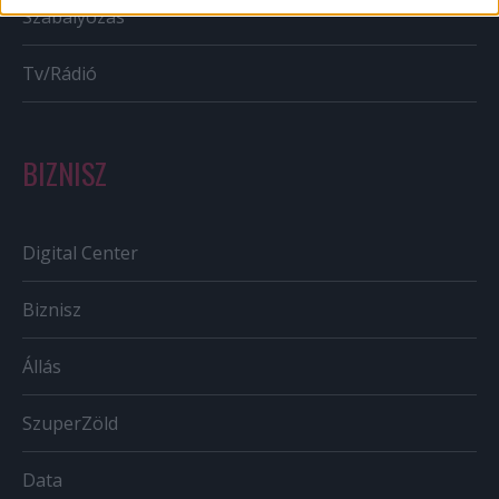
Szabályozás
Tv/Rádió
BIZNISZ
Digital Center
Biznisz
Állás
SzuperZöld
Data