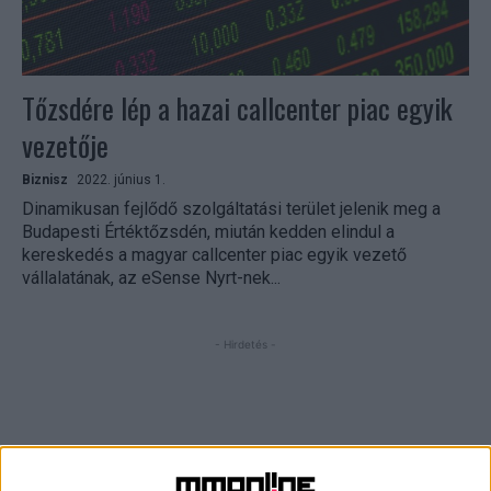
Tőzsdére lép a hazai callcenter piac egyik
vezetője
Biznisz
2022. június 1.
Dinamikusan fejlődő szolgáltatási terület jelenik meg a
Budapesti Értéktőzsdén, miután kedden elindul a
kereskedés a magyar callcenter piac egyik vezető
vállalatának, az eSense Nyrt-nek...
- Hirdetés -