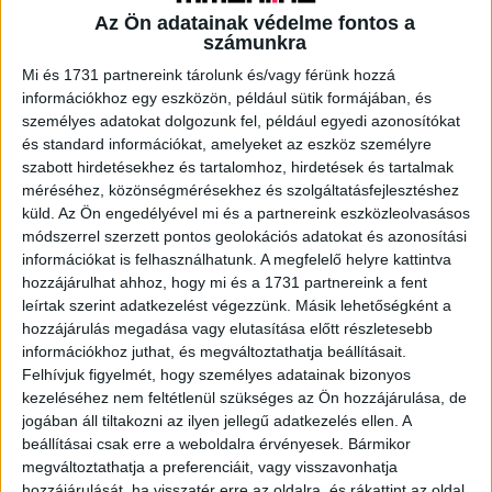
Az Ön adatainak védelme fontos a
számunkra
A RADIOCAFÉN
Mi és 1731 partnereink tárolunk és/vagy férünk hozzá
információkhoz egy eszközön, például sütik formájában, és
személyes adatokat dolgozunk fel, például egyedi azonosítókat
és standard információkat, amelyeket az eszköz személyre
szabott hirdetésekhez és tartalomhoz, hirdetések és tartalmak
méréséhez, közönségmérésekhez és szolgáltatásfejlesztéshez
küld.
Az Ön engedélyével mi és a partnereink eszközleolvasásos
módszerrel szerzett pontos geolokációs adatokat és azonosítási
információkat is felhasználhatunk. A megfelelő helyre kattintva
hozzájárulhat ahhoz, hogy mi és a 1731 partnereink a fent
leírtak szerint adatkezelést végezzünk. Másik lehetőségként a
hozzájárulás megadása vagy elutasítása előtt részletesebb
Korábbi adások
információkhoz juthat, és megváltoztathatja beállításait.
A rovat támogatói:
Felhívjuk figyelmét, hogy személyes adatainak bizonyos
kezeléséhez nem feltétlenül szükséges az Ön hozzájárulása, de
jogában áll tiltakozni az ilyen jellegű adatkezelés ellen. A
beállításai csak erre a weboldalra érvényesek. Bármikor
megváltoztathatja a preferenciáit, vagy visszavonhatja
hozzájárulását, ha visszatér erre az oldalra, és rákattint az oldal