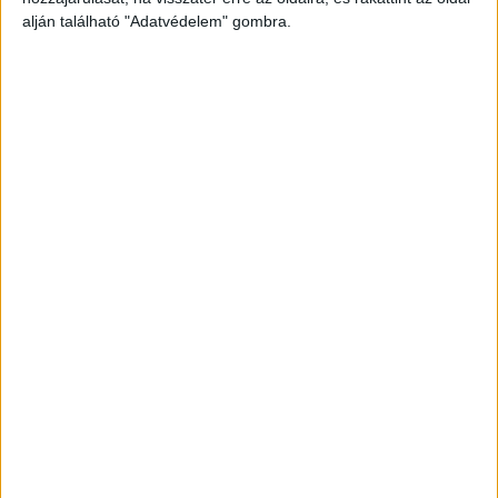
alján található "Adatvédelem" gombra.
Még több podcast
DIGITAL CENTER
Itthon is népszerűek a Samsung kihajtható
mobiljai
Digital Center
2026. augusztus 3.
A Samsung Electronics július 22-én bemutatott legújabb
kihajtható készülékei – a Galaxy Z Fold8, a Galaxy Z Fold8
Ultra és a Galaxy Z Flip8 – iránti érdeklődés a magyar
piacon is felülmúlja a korábbi...