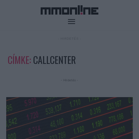
- HIRDETÉS -
CÍMKE:
CALLCENTER
- Hirdetés -