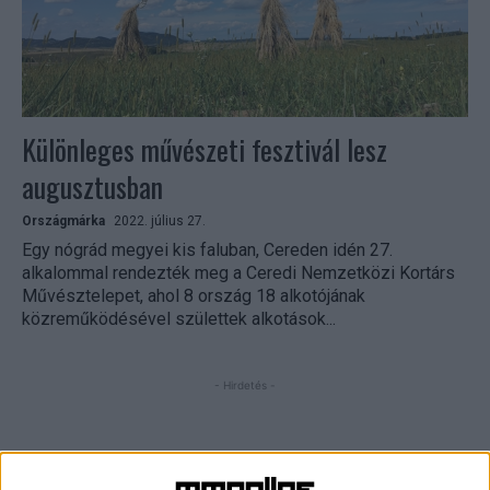
Különleges művészeti fesztivál lesz
augusztusban
Országmárka
2022. július 27.
Egy nógrád megyei kis faluban, Cereden idén 27.
alkalommal rendezték meg a Ceredi Nemzetközi Kortárs
Művésztelepet, ahol 8 ország 18 alkotójának
közreműködésével születtek alkotások...
- Hirdetés -