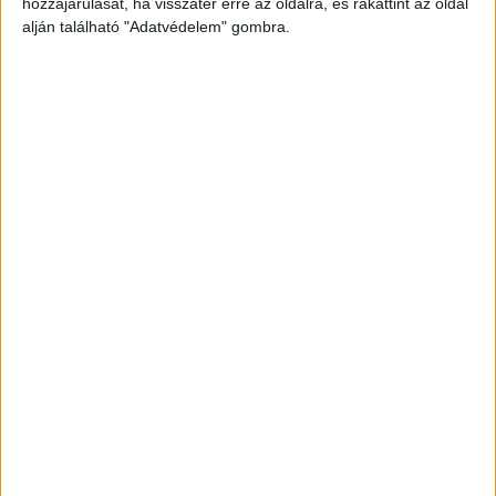
hozzájárulását, ha visszatér erre az oldalra, és rákattint az oldal
alján található "Adatvédelem" gombra.
Még több podcast
DIGITAL CENTER
Itthon is népszerűek a Samsung kihajtható
mobiljai
Digital Center
2026. augusztus 3.
A Samsung Electronics július 22-én bemutatott legújabb
kihajtható készülékei – a Galaxy Z Fold8, a Galaxy Z Fold8