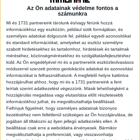
Az Ön adatainak védelme fontos a
számunkra
Mi és 1731 partnereink tárolunk és/vagy férünk hozzá
A RADIOCAFÉN
információkhoz egy eszközön, például sütik formájában, és
személyes adatokat dolgozunk fel, például egyedi azonosítókat
és standard információkat, amelyeket az eszköz személyre
szabott hirdetésekhez és tartalomhoz, hirdetések és tartalmak
méréséhez, közönségmérésekhez és szolgáltatásfejlesztéshez
küld.
Az Ön engedélyével mi és a partnereink eszközleolvasásos
módszerrel szerzett pontos geolokációs adatokat és azonosítási
információkat is felhasználhatunk. A megfelelő helyre kattintva
hozzájárulhat ahhoz, hogy mi és a 1731 partnereink a fent
leírtak szerint adatkezelést végezzünk. Másik lehetőségként a
hozzájárulás megadása vagy elutasítása előtt részletesebb
információkhoz juthat, és megváltoztathatja beállításait.
Korábbi adások
Felhívjuk figyelmét, hogy személyes adatainak bizonyos
kezeléséhez nem feltétlenül szükséges az Ön hozzájárulása, de
A rovat támogatói:
jogában áll tiltakozni az ilyen jellegű adatkezelés ellen. A
beállításai csak erre a weboldalra érvényesek. Bármikor
megváltoztathatja a preferenciáit, vagy visszavonhatja