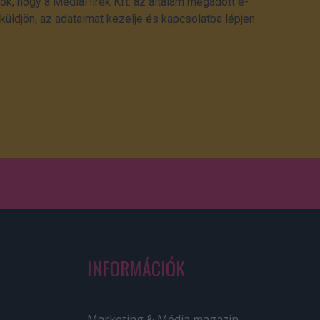
ok, hogy a MédiaHírek Kft. az általam megadott e-
üldjön, az adataimat kezelje és kapcsolatba lépjen
INFORMÁCIÓK
Marketing & Média magazin