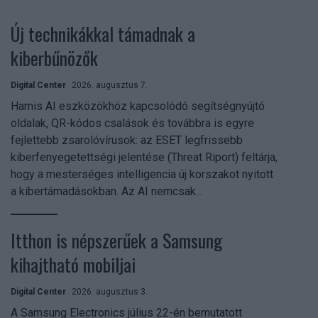
Új technikákkal támadnak a
kiberbűnözők
Digital Center
2026. augusztus 7.
Hamis AI eszközökhöz kapcsolódó segítségnyújtó
oldalak, QR-kódos csalások és továbbra is egyre
fejlettebb zsarolóvírusok: az ESET legfrissebb
kiberfenyegetettségi jelentése (Threat Riport) feltárja,
hogy a mesterséges intelligencia új korszakot nyitott
a kibertámadásokban. Az AI nemcsak...
Itthon is népszerűek a Samsung
kihajtható mobiljai
Digital Center
2026. augusztus 3.
A Samsung Electronics július 22-én bemutatott