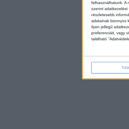
felhasználhatunk. A 
szerint adatkezelést
részletesebb informác
adatainak bizonyos k
ilyen jellegű adatke
preferenciáit, vagy v
található "Adatvéde
TOV