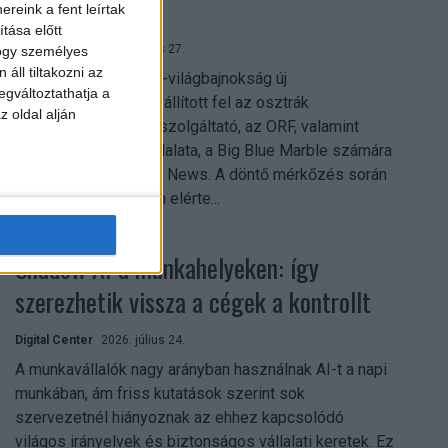
mindent vitt
reink a fent leírtak
tása előtt
Digital Center
2026. július 27.
hogy személyes
áll tiltakozni az
A 2026-os labdarúgó-világbajnokság új
egváltoztathatja a
streamingrekordokat állított fel az osztrák
z oldal alján
közszolgálati műsorszolgáltató, az ORF, valamint
technológiai leányvállalata, a Big Blue Marble számára
– írja a Broadband TV News. A döntő mérkőzés során
az átlagos nézőszám elérte...
Shadow AI a munkahelyeken: így
szerezhetik vissza a cégek a kontrollt
Digital Center
2026. július 24.
A munkavállalók nagy arányban használnak AI-t a napi
munkában, ám friss kutatások szerint sok
szervezetnél hiányoznak az ehhez kapcsolódó
világos irányelvek és biztonságos vállalati keretek. Ez