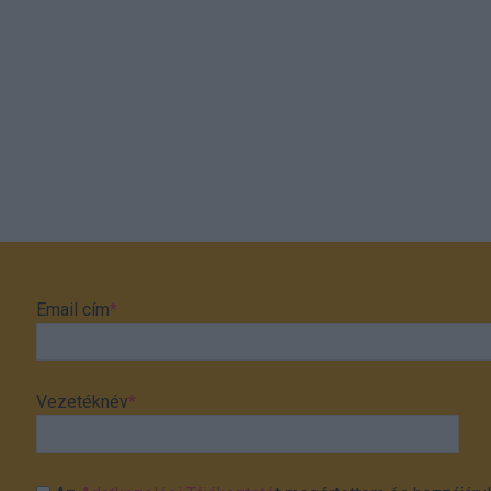
Email cím
*
Vezetéknév
*