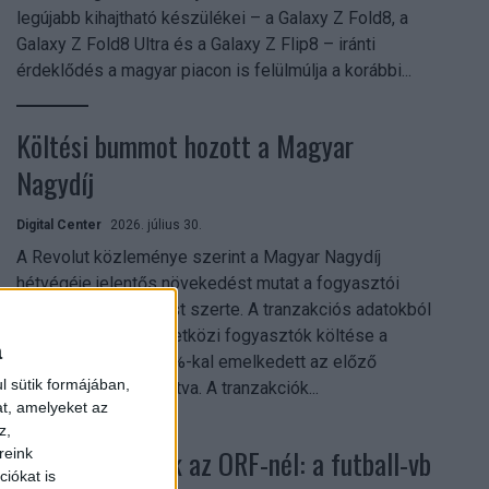
legújabb kihajtható készülékei – a Galaxy Z Fold8, a
Galaxy Z Fold8 Ultra és a Galaxy Z Flip8 – iránti
érdeklődés a magyar piacon is felülmúlja a korábbi...
Költési bummot hozott a Magyar
Nagydíj
Digital Center
2026. július 30.
A Revolut közleménye szerint a Magyar Nagydíj
hétvégéje jelentős növekedést mutat a fogyasztói
aktivitásban Budapest szerte. A tranzakciós adatokból
kiderül, hogy a nemzetközi fogyasztók költése a
a
versenyhétvégén 26%-kal emelkedett az előző
l sütik formájában,
hétvégéhez viszonyítva. A tranzakciók...
at, amelyeket az
z,
Rekordok dőltek az ORF-nél: a futball-vb
reink
iókat is