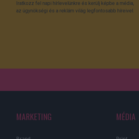
Iratkozz fel napi hírlevelünkre és kerülj képbe a média,
az ügynökségi és a reklám világ legfontosabb híreivel.
MARKETING
MÉDIA
Brand
Print