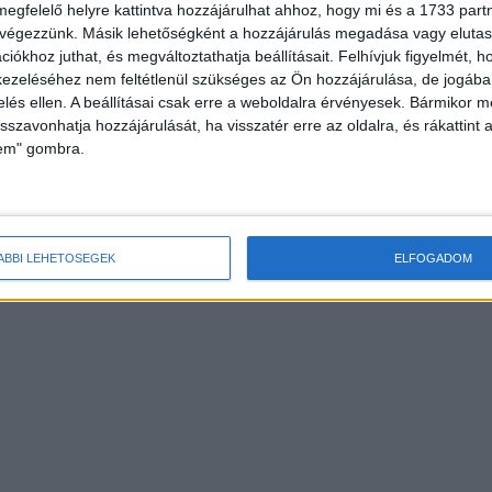
megfelelő helyre kattintva hozzájárulhat ahhoz, hogy mi és a 1733 partne
 végezzünk. Másik lehetőségként a hozzájárulás megadása vagy elutasí
iókhoz juthat, és megváltoztathatja beállításait.
Felhívjuk figyelmét, 
ezeléséhez nem feltétlenül szükséges az Ön hozzájárulása, de jogában 
zelés ellen. A beállításai csak erre a weboldalra érvényesek. Bármikor m
isszavonhatja hozzájárulását, ha visszatér erre az oldalra, és rákattint a
lem" gombra.
ÁBBI LEHETŐSÉGEK
ELFOGADOM