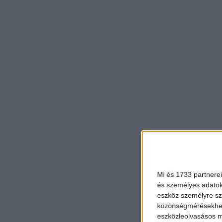
Mi és 1733 partnerei
és személyes adatoka
eszköz személyre sz
közönségmérésekhez 
eszközleolvasásos mó