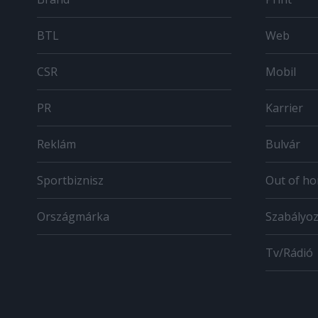
BTL
Web
CSR
Mobil
PR
Karrier
Reklám
Bulvár
Sportbiznisz
Out of h
Országmárka
Szabályo
Tv/Rádió