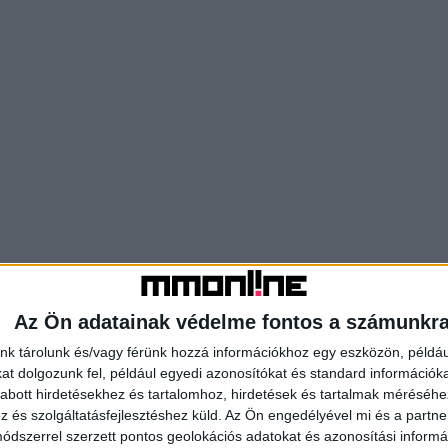
Az Ön adatainak védelme fontos a számunkr
nk tárolunk és/vagy férünk hozzá információkhoz egy eszközön, példáu
t dolgozunk fel, például egyedi azonosítókat és standard információk
abott hirdetésekhez és tartalomhoz, hirdetések és tartalmak méréséhe
és szolgáltatásfejlesztéshez küld.
Az Ön engedélyével mi és a partne
dszerrel szerzett pontos geolokációs adatokat és azonosítási informác