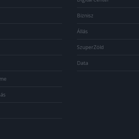
Biznisz
Állás
SzuperZöld
Data
ome
zás