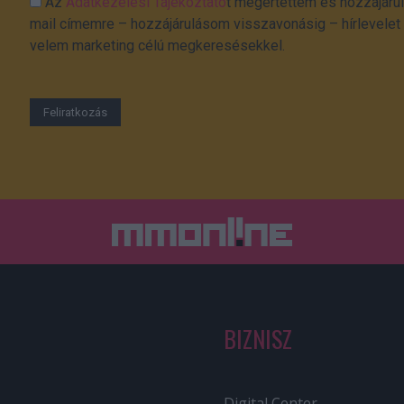
Az
Adatkezelési Tájékoztató
t megértettem és hozzájárul
mail címemre – hozzájárulásom visszavonásig – hírlevelet k
velem marketing célú megkeresésekkel.
BIZNISZ
Digital Center