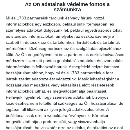
Az Ön adatainak védelme fontos a
A RADIOCAFÉN
számunkra
Mi és 1733 partnereink tárolunk és/vagy férünk hozzá
információkhoz egy eszközön, például sütik formájában, és
személyes adatokat dolgozunk fel, például egyedi azonosítókat
és standard információkat, amelyeket az eszköz személyre
szabott hirdetésekhez és tartalomhoz, hirdetések és tartalmak
méréséhez, közönségmérésekhez és szolgáltatásfejlesztéshez
küld.
Az Ön engedélyével mi és a partnereink eszközleolvasásos
módszerrel szerzett pontos geolokációs adatokat és azonosítási
információkat is felhasználhatunk. A megfelelő helyre kattintva
hozzájárulhat ahhoz, hogy mi és a 1733 partnereink a fent
Korábbi adások
leírtak szerint adatkezelést végezzünk. Másik lehetőségként a
hozzájárulás megadása vagy elutasítása előtt részletesebb
A rovat támogatói:
információkhoz juthat, és megváltoztathatja beállításait.
Felhívjuk figyelmét, hogy személyes adatainak bizonyos
kezeléséhez nem feltétlenül szükséges az Ön hozzájárulása, de
jogában áll tiltakozni az ilyen jellegű adatkezelés ellen. A
beállításai csak erre a weboldalra érvényesek. Bármikor
megváltoztathatja a preferenciáit, vagy visszavonhatja
hozzájárulását, ha visszatér erre az oldalra, és rákattint az oldal