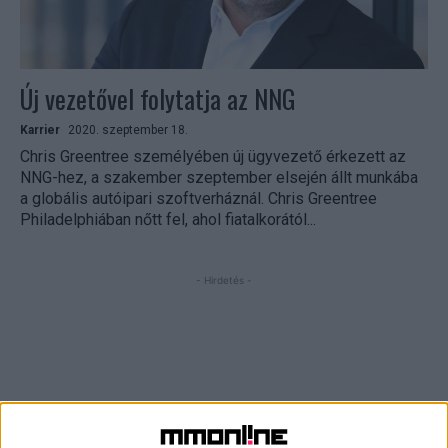
Új vezetővel folytatja az NNG
Karrier
2020. szeptember 18.
Chris Greentree személyében új ügyvezető érkezett az
NNG-hez, a szakember szeptember elsején állt munkába
a globális autóipari szoftverháznál. Chris Greentree
Philadelphiában nőtt fel, ahol fiatalkorától...
- Hirdetés -