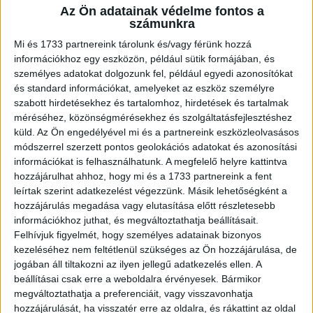
Az Ön adatainak védelme fontos a
A RADIOCAFÉN
számunkra
Mi és 1733 partnereink tárolunk és/vagy férünk hozzá
információkhoz egy eszközön, például sütik formájában, és
személyes adatokat dolgozunk fel, például egyedi azonosítókat
és standard információkat, amelyeket az eszköz személyre
szabott hirdetésekhez és tartalomhoz, hirdetések és tartalmak
méréséhez, közönségmérésekhez és szolgáltatásfejlesztéshez
küld.
Az Ön engedélyével mi és a partnereink eszközleolvasásos
módszerrel szerzett pontos geolokációs adatokat és azonosítási
információkat is felhasználhatunk. A megfelelő helyre kattintva
hozzájárulhat ahhoz, hogy mi és a 1733 partnereink a fent
Korábbi adások
leírtak szerint adatkezelést végezzünk. Másik lehetőségként a
hozzájárulás megadása vagy elutasítása előtt részletesebb
A rovat támogatói:
információkhoz juthat, és megváltoztathatja beállításait.
Felhívjuk figyelmét, hogy személyes adatainak bizonyos
kezeléséhez nem feltétlenül szükséges az Ön hozzájárulása, de
jogában áll tiltakozni az ilyen jellegű adatkezelés ellen. A
beállításai csak erre a weboldalra érvényesek. Bármikor
megváltoztathatja a preferenciáit, vagy visszavonhatja
hozzájárulását, ha visszatér erre az oldalra, és rákattint az oldal