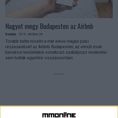
Nagyot megy Budapesten az Airbnb
Kutatás
2019. október 28.
Tovább tudta növelni a már eleve magas piaci
részesedését az Airbnb Budapesten, az elmúlt évek
belvárosi kerületekre vonatkozó szabályozó rendeletei
sem tudták egyelőre visszaszorítani...
- Hirdetés -