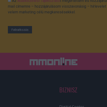
Az
Adatkezelési Tájékoztató
t megértettem és hozzájárul
mail címemre – hozzájárulásom visszavonásig – hírlevelet k
velem marketing célú megkeresésekkel.
BIZNISZ
Digital Center