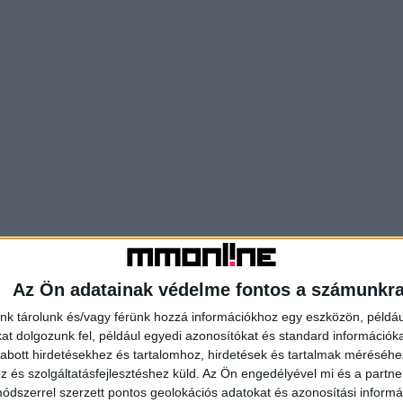
Az Ön adatainak védelme fontos a számunkr
nk tárolunk és/vagy férünk hozzá információkhoz egy eszközön, példáu
t dolgozunk fel, például egyedi azonosítókat és standard információk
abott hirdetésekhez és tartalomhoz, hirdetések és tartalmak méréséhe
és szolgáltatásfejlesztéshez küld.
Az Ön engedélyével mi és a partne
dszerrel szerzett pontos geolokációs adatokat és azonosítási informác