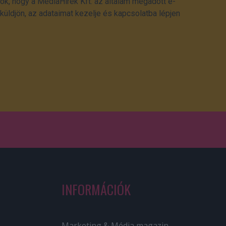
ok, hogy a MédiaHírek Kft. az általam megadott e-
üldjön, az adataimat kezelje és kapcsolatba lépjen
INFORMÁCIÓK
Marketing & Média magazin