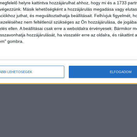
megfelelő helyre kattintva hozzájárulhat ahhoz, hogy mi és a 1733 partne
 végezzünk. Másik lehetőségként a hozzájárulás megadása vagy elutasí
iókhoz juthat, és megváltoztathatja beállításait.
Felhívjuk figyelmét, 
ezeléséhez nem feltétlenül szükséges az Ön hozzájárulása, de jogában 
zelés ellen. A beállításai csak erre a weboldalra érvényesek. Bármikor m
isszavonhatja hozzájárulását, ha visszatér erre az oldalra, és rákattint a
lem" gombra.
ÁBBI LEHETŐSÉGEK
ELFOGADOM