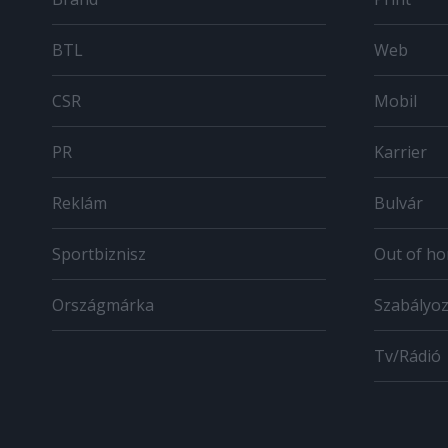
BTL
Web
CSR
Mobil
PR
Karrier
Reklám
Bulvár
Sportbiznisz
Out of h
Országmárka
Szabályo
Tv/Rádió