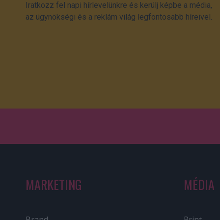
Iratkozz fel napi hírlevelünkre és kerülj képbe a média,
az ügynökségi és a reklám világ legfontosabb híreivel.
MARKETING
MÉDIA
Brand
Print