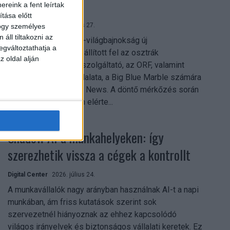
mindent vitt
reink a fent leírtak
tása előtt
Digital Center
2026. július 27.
hogy személyes
áll tiltakozni az
A 2026-os labdarúgó-világbajnokság új
egváltoztathatja a
streamingrekordokat állított fel az osztrák
z oldal alján
közszolgálati műsorszolgáltató, az ORF, valamint
technológiai leányvállalata, a Big Blue Marble számára
– írja a Broadband TV News. A döntő mérkőzés során
az átlagos nézőszám elérte...
Shadow AI a munkahelyeken: így
szerezhetik vissza a cégek a kontrollt
Digital Center
2026. július 24.
A munkavállalók nagy arányban használnak AI-t a napi
munkában, ám friss kutatások szerint sok
szervezetnél hiányoznak az ehhez kapcsolódó
világos irányelvek és biztonságos vállalati keretek. Ez