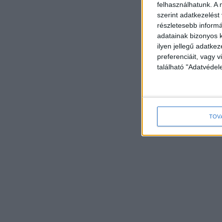
felhasználhatunk. A 
szerint adatkezelést
részletesebb informác
adatainak bizonyos k
ilyen jellegű adatke
preferenciáit, vagy v
található "Adatvéde
TOV