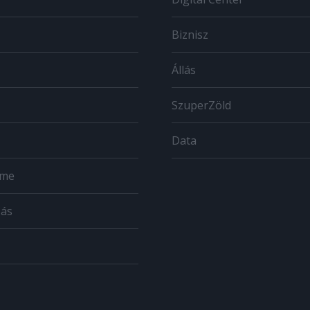
Biznisz
Állás
SzuperZöld
Data
ome
zás