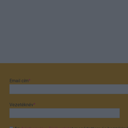
Email cím
*
Vezetéknév
*