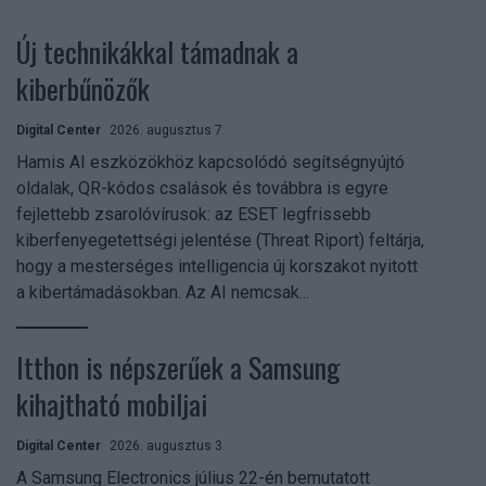
Új technikákkal támadnak a
kiberbűnözők
Digital Center
2026. augusztus 7.
Hamis AI eszközökhöz kapcsolódó segítségnyújtó
oldalak, QR-kódos csalások és továbbra is egyre
fejlettebb zsarolóvírusok: az ESET legfrissebb
kiberfenyegetettségi jelentése (Threat Riport) feltárja,
hogy a mesterséges intelligencia új korszakot nyitott
a kibertámadásokban. Az AI nemcsak...
Itthon is népszerűek a Samsung
kihajtható mobiljai
Digital Center
2026. augusztus 3.
A Samsung Electronics július 22-én bemutatott