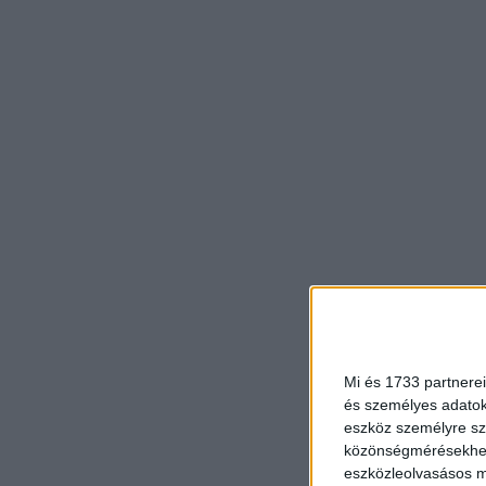
Mi és 1733 partnerei
és személyes adatoka
eszköz személyre sz
közönségmérésekhez 
eszközleolvasásos mó