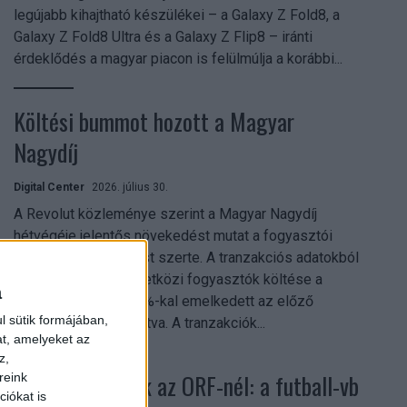
legújabb kihajtható készülékei – a Galaxy Z Fold8, a
Galaxy Z Fold8 Ultra és a Galaxy Z Flip8 – iránti
érdeklődés a magyar piacon is felülmúlja a korábbi...
Költési bummot hozott a Magyar
Nagydíj
Digital Center
2026. július 30.
A Revolut közleménye szerint a Magyar Nagydíj
hétvégéje jelentős növekedést mutat a fogyasztói
aktivitásban Budapest szerte. A tranzakciós adatokból
kiderül, hogy a nemzetközi fogyasztók költése a
a
versenyhétvégén 26%-kal emelkedett az előző
l sütik formájában,
hétvégéhez viszonyítva. A tranzakciók...
at, amelyeket az
z,
Rekordok dőltek az ORF-nél: a futball-vb
reink
iókat is