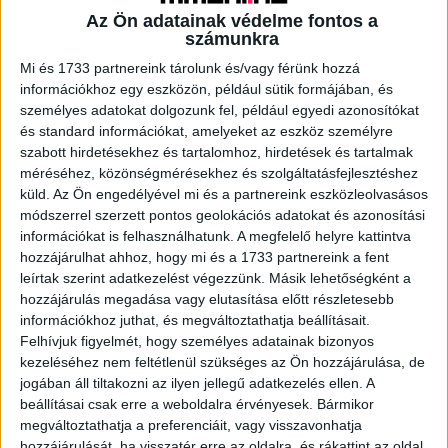
Az Ön adatainak védelme fontos a
számunkra
A RADIOCAFÉN
Mi és 1733 partnereink tárolunk és/vagy férünk hozzá
információkhoz egy eszközön, például sütik formájában, és
személyes adatokat dolgozunk fel, például egyedi azonosítókat
és standard információkat, amelyeket az eszköz személyre
szabott hirdetésekhez és tartalomhoz, hirdetések és tartalmak
méréséhez, közönségmérésekhez és szolgáltatásfejlesztéshez
küld.
Az Ön engedélyével mi és a partnereink eszközleolvasásos
módszerrel szerzett pontos geolokációs adatokat és azonosítási
információkat is felhasználhatunk. A megfelelő helyre kattintva
hozzájárulhat ahhoz, hogy mi és a 1733 partnereink a fent
leírtak szerint adatkezelést végezzünk. Másik lehetőségként a
hozzájárulás megadása vagy elutasítása előtt részletesebb
Korábbi adások
információkhoz juthat, és megváltoztathatja beállításait.
Felhívjuk figyelmét, hogy személyes adatainak bizonyos
A rovat támogatói:
kezeléséhez nem feltétlenül szükséges az Ön hozzájárulása, de
jogában áll tiltakozni az ilyen jellegű adatkezelés ellen. A
beállításai csak erre a weboldalra érvényesek. Bármikor
megváltoztathatja a preferenciáit, vagy visszavonhatja
hozzájárulását, ha visszatér erre az oldalra, és rákattint az oldal