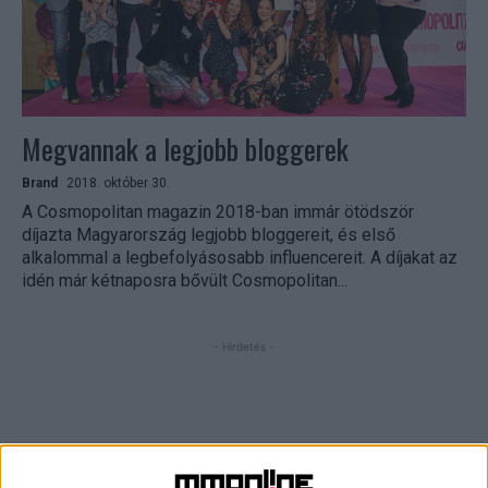
Megvannak a legjobb bloggerek
Brand
2018. október 30.
A Cosmopolitan magazin 2018-ban immár ötödször
díjazta Magyarország legjobb bloggereit, és első
alkalommal a legbefolyásosabb influencereit. A díjakat az
idén már kétnaposra bővült Cosmopolitan...
- Hirdetés -