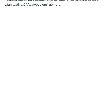
alján található "Adatvédelem" gombra.
Még több podcast
DIGITAL CENTER
Itthon is népszerűek a Samsung kihajtható
mobiljai
Digital Center
2026. augusztus 3.
A Samsung Electronics július 22-én bemutatott legújabb
kihajtható készülékei – a Galaxy Z Fold8, a Galaxy Z Fold8
Ultra és a Galaxy Z Flip8 – iránti érdeklődés a magyar
piacon is felülmúlja a korábbi...