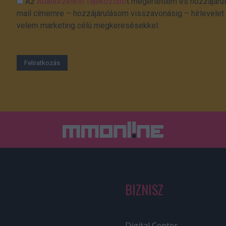
Az
Adatkezelési Tájékoztató
t megértettem és hozzájárul
mail címemre – hozzájárulásom visszavonásig – hírlevelet k
velem marketing célú megkeresésekkel.
BIZNISZ
Digital Center