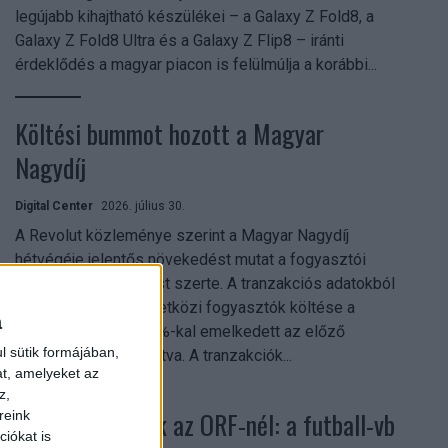
legújabb kihajtható készülékei – a Galaxy Z Fold8, a
Galaxy Z Fold8 Ultra és a Galaxy Z Flip8 – iránti
érdeklődés a magyar piacon is felülmúlja a korábbi...
Költési bummot hozott a Magyar
Nagydíj
Digital Center
2026. július 30.
A Revolut közleménye szerint a Magyar Nagydíj
hétvégéje jelentős növekedést mutat a fogyasztói
aktivitásban Budapest szerte. A tranzakciós adatokból
kiderül, hogy a nemzetközi fogyasztók költése a
a
versenyhétvégén 26%-kal emelkedett az előző
l sütik formájában,
hétvégéhez viszonyítva. A tranzakciók...
at, amelyeket az
z,
Rekordok dőltek az ORF-nél: a futball-vb
reink
iókat is