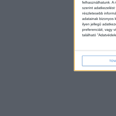
felhasználhatunk. A 
szerint adatkezelést
részletesebb informác
adatainak bizonyos k
ilyen jellegű adatke
preferenciáit, vagy v
található "Adatvéde
TOV