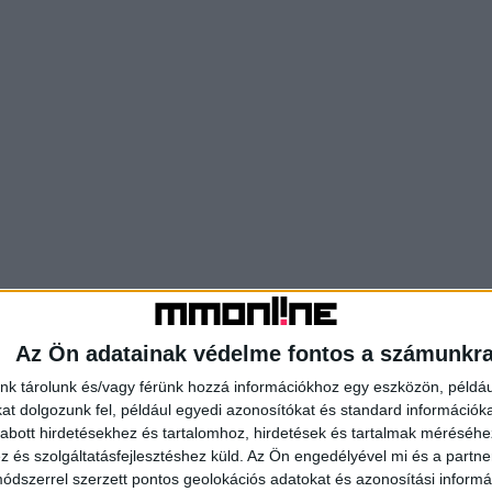
Az Ön adatainak védelme fontos a számunkr
nk tárolunk és/vagy férünk hozzá információkhoz egy eszközön, példáu
t dolgozunk fel, például egyedi azonosítókat és standard információk
abott hirdetésekhez és tartalomhoz, hirdetések és tartalmak méréséhe
és szolgáltatásfejlesztéshez küld.
Az Ön engedélyével mi és a partne
dszerrel szerzett pontos geolokációs adatokat és azonosítási informác