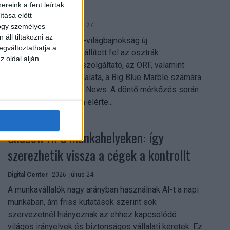
mindent vitt
reink a fent leírtak
tása előtt
Digital Center
2026. július 27.
hogy személyes
áll tiltakozni az
A 2026-os labdarúgó-világbajnokság új
egváltoztathatja a
streamingrekordokat állított fel az osztrák
z oldal alján
közszolgálati műsorszolgáltató, az ORF, valamint
technológiai leányvállalata, a Big Blue Marble számára
– írja a Broadband TV News. A döntő mérkőzés során
az átlagos nézőszám elérte...
Shadow AI a munkahelyeken: így
szerezhetik vissza a cégek a kontrollt
Digital Center
2026. július 24.
A munkavállalók nagy arányban használnak AI-t a napi
munkában, ám friss kutatások szerint sok
szervezetnél hiányoznak az ehhez kapcsolódó
világos irányelvek és biztonságos vállalati keretek. Ez