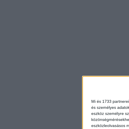
Mi és 1733 partnerei
és személyes adatoka
eszköz személyre sz
közönségmérésekhez 
eszközleolvasásos mó