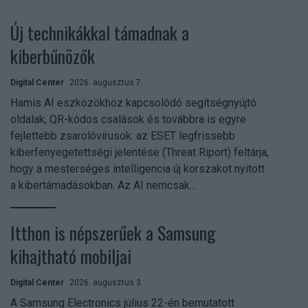
Új technikákkal támadnak a
kiberbűnözők
Digital Center
2026. augusztus 7.
Hamis AI eszközökhöz kapcsolódó segítségnyújtó
oldalak, QR-kódos csalások és továbbra is egyre
fejlettebb zsarolóvírusok: az ESET legfrissebb
kiberfenyegetettségi jelentése (Threat Riport) feltárja,
hogy a mesterséges intelligencia új korszakot nyitott
a kibertámadásokban. Az AI nemcsak...
Itthon is népszerűek a Samsung
kihajtható mobiljai
Digital Center
2026. augusztus 3.
A Samsung Electronics július 22-én bemutatott