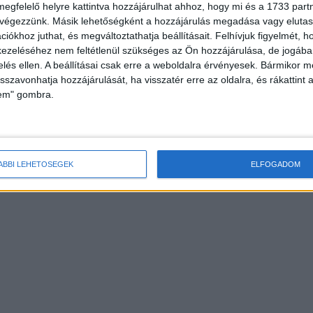
megfelelő helyre kattintva hozzájárulhat ahhoz, hogy mi és a 1733 partne
 végezzünk. Másik lehetőségként a hozzájárulás megadása vagy elutasí
iókhoz juthat, és megváltoztathatja beállításait.
Felhívjuk figyelmét, 
ezeléséhez nem feltétlenül szükséges az Ön hozzájárulása, de jogában 
zelés ellen. A beállításai csak erre a weboldalra érvényesek. Bármikor m
isszavonhatja hozzájárulását, ha visszatér erre az oldalra, és rákattint a
lem" gombra.
ÁBBI LEHETŐSÉGEK
ELFOGADOM