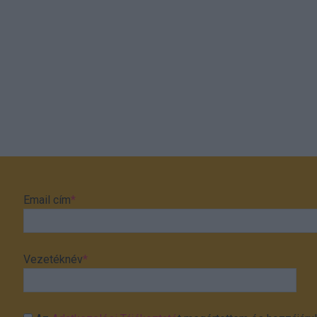
Email cím
*
Vezetéknév
*