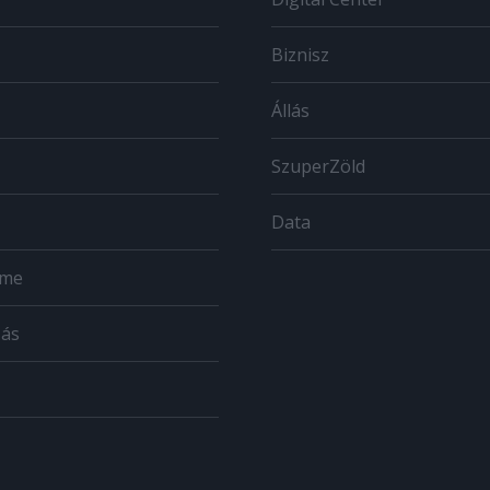
Biznisz
Állás
SzuperZöld
Data
ome
zás