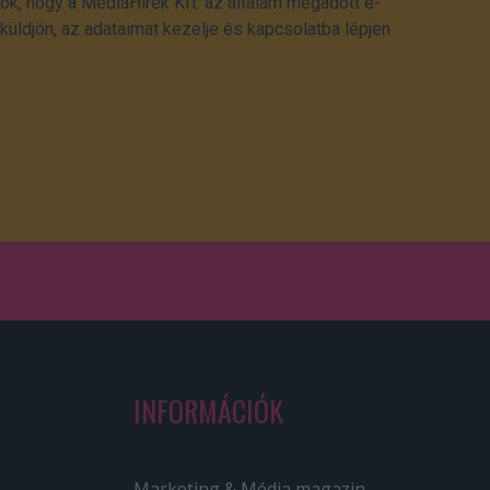
ok, hogy a MédiaHírek Kft. az általam megadott e-
üldjön, az adataimat kezelje és kapcsolatba lépjen
INFORMÁCIÓK
Marketing & Média magazin