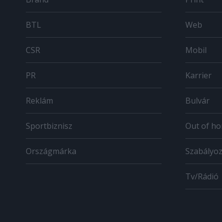
BTL
Web
CSR
Mobil
PR
Karrier
Reklám
Bulvár
Sportbiznisz
Out of h
Országmárka
Szabályo
Tv/Rádió