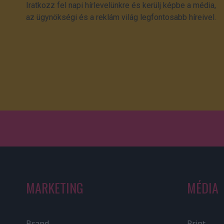
Iratkozz fel napi hírlevelünkre és kerülj képbe a média,
az ügynökségi és a reklám világ legfontosabb híreivel.
MARKETING
MÉDIA
Brand
Print