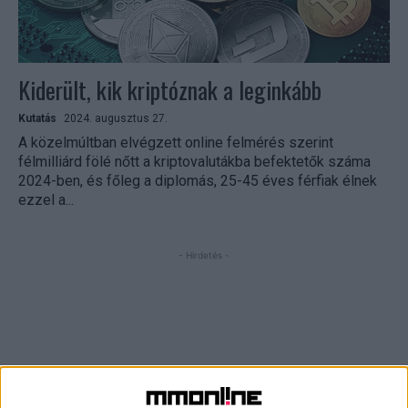
Kiderült, kik kriptóznak a leginkább
Kutatás
2024. augusztus 27.
A közelmúltban elvégzett online felmérés szerint
félmilliárd fölé nőtt a kriptovalutákba befektetők száma
2024-ben, és főleg a diplomás, 25-45 éves férfiak élnek
ezzel a...
- Hirdetés -