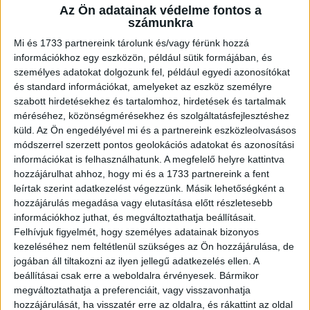
Az Ön adatainak védelme fontos a
A RADIOCAFÉN
számunkra
Mi és 1733 partnereink tárolunk és/vagy férünk hozzá
információkhoz egy eszközön, például sütik formájában, és
személyes adatokat dolgozunk fel, például egyedi azonosítókat
és standard információkat, amelyeket az eszköz személyre
szabott hirdetésekhez és tartalomhoz, hirdetések és tartalmak
méréséhez, közönségmérésekhez és szolgáltatásfejlesztéshez
küld.
Az Ön engedélyével mi és a partnereink eszközleolvasásos
módszerrel szerzett pontos geolokációs adatokat és azonosítási
információkat is felhasználhatunk. A megfelelő helyre kattintva
hozzájárulhat ahhoz, hogy mi és a 1733 partnereink a fent
Korábbi adások
leírtak szerint adatkezelést végezzünk. Másik lehetőségként a
hozzájárulás megadása vagy elutasítása előtt részletesebb
A rovat támogatói:
információkhoz juthat, és megváltoztathatja beállításait.
Felhívjuk figyelmét, hogy személyes adatainak bizonyos
kezeléséhez nem feltétlenül szükséges az Ön hozzájárulása, de
jogában áll tiltakozni az ilyen jellegű adatkezelés ellen. A
beállításai csak erre a weboldalra érvényesek. Bármikor
megváltoztathatja a preferenciáit, vagy visszavonhatja
hozzájárulását, ha visszatér erre az oldalra, és rákattint az oldal