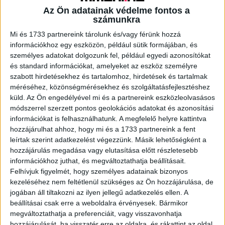
Az Ön adatainak védelme fontos a
számunkra
A RADIOCAFÉN
Mi és 1733 partnereink tárolunk és/vagy férünk hozzá
információkhoz egy eszközön, például sütik formájában, és
személyes adatokat dolgozunk fel, például egyedi azonosítókat
és standard információkat, amelyeket az eszköz személyre
szabott hirdetésekhez és tartalomhoz, hirdetések és tartalmak
méréséhez, közönségmérésekhez és szolgáltatásfejlesztéshez
küld.
Az Ön engedélyével mi és a partnereink eszközleolvasásos
módszerrel szerzett pontos geolokációs adatokat és azonosítási
információkat is felhasználhatunk. A megfelelő helyre kattintva
hozzájárulhat ahhoz, hogy mi és a 1733 partnereink a fent
leírtak szerint adatkezelést végezzünk. Másik lehetőségként a
hozzájárulás megadása vagy elutasítása előtt részletesebb
Korábbi adások
információkhoz juthat, és megváltoztathatja beállításait.
A rovat támogatói:
Felhívjuk figyelmét, hogy személyes adatainak bizonyos
kezeléséhez nem feltétlenül szükséges az Ön hozzájárulása, de
jogában áll tiltakozni az ilyen jellegű adatkezelés ellen. A
beállításai csak erre a weboldalra érvényesek. Bármikor
megváltoztathatja a preferenciáit, vagy visszavonhatja
hozzájárulását, ha visszatér erre az oldalra, és rákattint az oldal