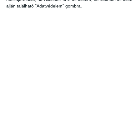
alján található "Adatvédelem" gombra.
Még több podcast
DIGITAL CENTER
Itthon is népszerűek a Samsung kihajtható
mobiljai
Digital Center
2026. augusztus 3.
A Samsung Electronics július 22-én bemutatott legújabb
kihajtható készülékei – a Galaxy Z Fold8, a Galaxy Z Fold8
Ultra és a Galaxy Z Flip8 – iránti érdeklődés a magyar
piacon is felülmúlja a korábbi...