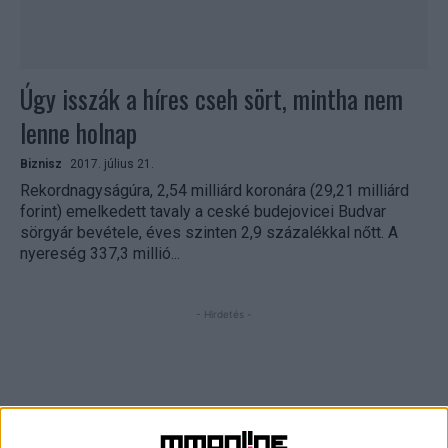
Úgy isszák a híres cseh sört, mintha nem
lenne holnap
Biznisz
2017. július 21.
Rekordnagyságúra, 2,54 milliárd koronára (29,21 milliárd
forint) emelkedett tavaly a ceské budejovicei Budvar
sörgyár bevétele, éves szinten 2,9 százalékkal nőtt. A
nyereség 337,3 millió...
- Hirdetés -