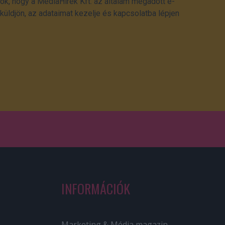
ok, hogy a MédiaHírek Kft. az általam megadott e-
üldjön, az adataimat kezelje és kapcsolatba lépjen
INFORMÁCIÓK
Marketing & Média magazin