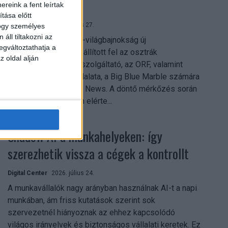
mindent vitt
reink a fent leírtak
tása előtt
Digital Center
2026. július 27.
hogy személyes
áll tiltakozni az
A 2026-os labdarúgó-világbajnokság új
egváltoztathatja a
streamingrekordokat állított fel az osztrák
z oldal alján
közszolgálati műsorszolgáltató, az ORF, valamint
technológiai leányvállalata, a Big Blue Marble számára
– írja a Broadband TV News. A döntő mérkőzés során
az átlagos nézőszám elérte...
Shadow AI a munkahelyeken: így
szerezhetik vissza a cégek a kontrollt
Digital Center
2026. július 24.
A munkavállalók nagy arányban használnak AI-t a napi
munkában, ám friss kutatások szerint sok
szervezetnél hiányoznak az ehhez kapcsolódó
világos irányelvek és biztonságos vállalati keretek. Ez