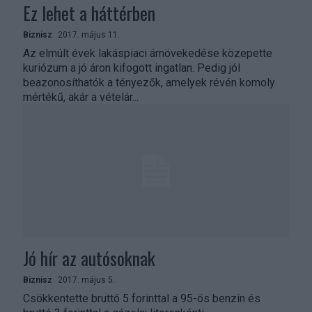
Ez lehet a háttérben
Biznisz
2017. május 11.
Az elmúlt évek lakáspiaci árnövekedése közepette
kuriózum a jó áron kifogott ingatlan. Pedig jól
beazonosíthatók a tényezők, amelyek révén komoly
mértékű, akár a vételár...
Jó hír az autósoknak
Biznisz
2017. május 5.
Csökkentette bruttó 5 forinttal a 95-ös benzin és