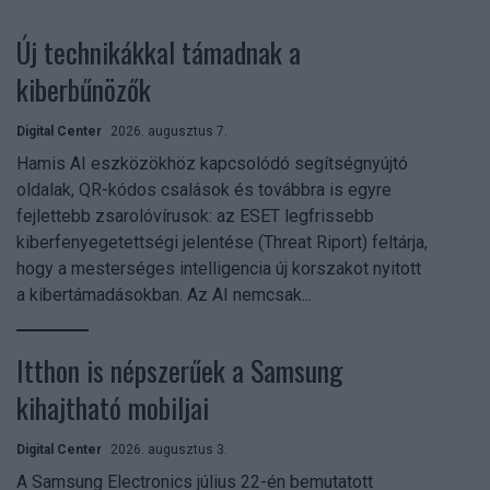
Új technikákkal támadnak a
kiberbűnözők
Digital Center
2026. augusztus 7.
Hamis AI eszközökhöz kapcsolódó segítségnyújtó
oldalak, QR-kódos csalások és továbbra is egyre
fejlettebb zsarolóvírusok: az ESET legfrissebb
kiberfenyegetettségi jelentése (Threat Riport) feltárja,
hogy a mesterséges intelligencia új korszakot nyitott
a kibertámadásokban. Az AI nemcsak...
Itthon is népszerűek a Samsung
kihajtható mobiljai
Digital Center
2026. augusztus 3.
A Samsung Electronics július 22-én bemutatott