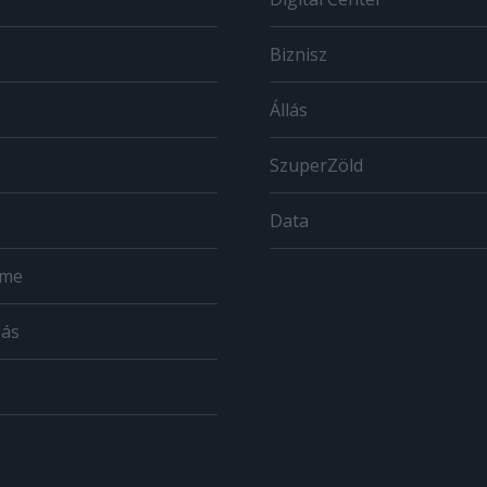
Biznisz
Állás
SzuperZöld
Data
ome
zás