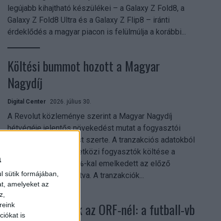
legújabb kihajtható készülékei – a Galaxy Z Fold8, a
Galaxy Z Fold8 Ultra és a Galaxy Z Flip8 – iránti
érdeklődés a magyar piacon is felülmúlja a korábbi...
Költési bummot hozott a Magyar
Nagydíj
Digital Center
2026. július 30.
A Revolut közleménye szerint a Magyar Nagydíj
hétvégéje jelentős növekedést mutat a fogyasztói
aktivitásban Budapest szerte. A tranzakciós adatokból
kiderül, hogy a nemzetközi fogyasztók költése a
a
versenyhétvégén 26%-kal emelkedett az előző
l sütik formájában,
hétvégéhez viszonyítva. A tranzakciók...
at, amelyeket az
z,
Rekordok dőltek az ORF-nél: a futball-vb
reink
iókat is