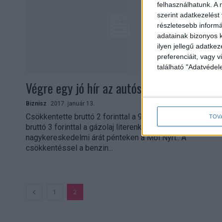
felhasználhatunk. A 
szerint adatkezelést
részletesebb informác
adatainak bizonyos k
ilyen jellegű adatke
preferenciáit, vagy v
található "Adatvéde
Végre egy jó hír az autósoknak
Biznisz
2017. január 13.
Csökkentette bruttó 2 forinttal a 95-ös benzin és
TOV
bruttó 3 forinttal a gázolaj literenkénti
nagykereskedelmi árát pénteken a Mol Nyrt.. A
csökkentéssel a benzin...
1
2