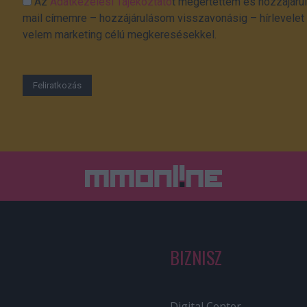
Az
Adatkezelési Tájékoztató
t megértettem és hozzájárul
mail címemre – hozzájárulásom visszavonásig – hírlevelet k
velem marketing célú megkeresésekkel.
BIZNISZ
Digital Center