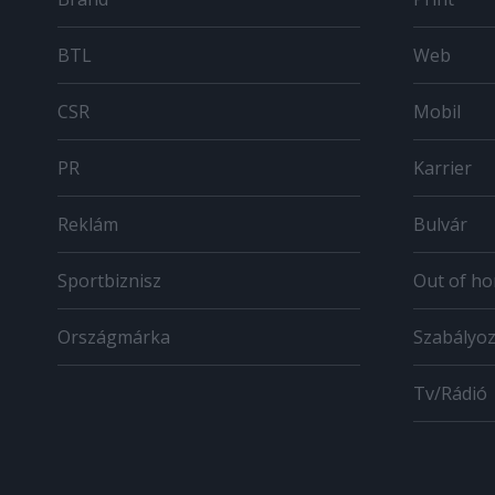
BTL
Web
CSR
Mobil
PR
Karrier
Reklám
Bulvár
Sportbiznisz
Out of h
Országmárka
Szabályo
Tv/Rádió