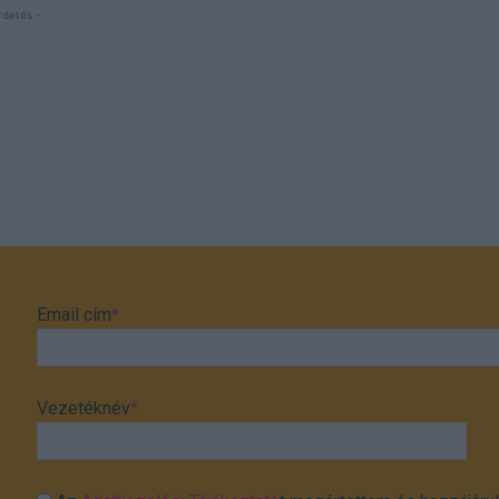
rdetés -
Email cím
*
Vezetéknév
*