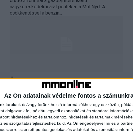
bruttó 3 forinttal a gázolaj literenkénti
nagykereskedelmi árát pénteken a Mol Nyrt. A
csökkentéssel a benzin...
Örülhetnek a benzinesek
Biznisz
2017. március 8.
Az Ön adatainak védelme fontos a számunkr
Csökkentette bruttó 5 forinttal a 95-ös benzin
literenkénti nagykereskedelmi árát szerdán a Mol
nk tárolunk és/vagy férünk hozzá információkhoz egy eszközön, példáu
Nyrt., a gázolaj ára nem változott. A csökkentéssel a
t dolgozunk fel, például egyedi azonosítókat és standard információk
benzin átlagára...
abott hirdetésekhez és tartalomhoz, hirdetések és tartalmak méréséhe
és szolgáltatásfejlesztéshez küld.
Az Ön engedélyével mi és a partne
dszerrel szerzett pontos geolokációs adatokat és azonosítási informác