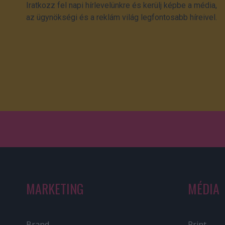
Iratkozz fel napi hírlevelünkre és kerülj képbe a média,
az ügynökségi és a reklám világ legfontosabb híreivel.
MARKETING
MÉDIA
Brand
Print