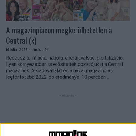
A magazinpiacon megkerülhetetlen a
Central (x)
Média
2023. március 24.
Recesszió, infláció, háború, energiaválság, digitalizáció.
Ilyen környezetben is erősítették pozíciójukat a Central
magazinok. A kiadóvállalat és a hazai magazinpiac
legfontosabb 2022-es eredményei 10 percben....
- Hirdetés -