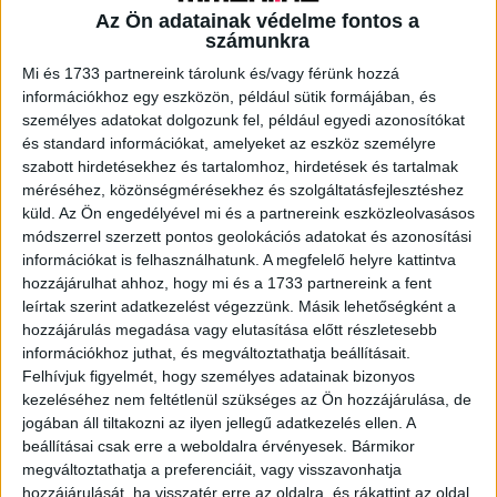
Az Ön adatainak védelme fontos a
számunkra
A RADIOCAFÉN
Mi és 1733 partnereink tárolunk és/vagy férünk hozzá
információkhoz egy eszközön, például sütik formájában, és
személyes adatokat dolgozunk fel, például egyedi azonosítókat
és standard információkat, amelyeket az eszköz személyre
szabott hirdetésekhez és tartalomhoz, hirdetések és tartalmak
méréséhez, közönségmérésekhez és szolgáltatásfejlesztéshez
küld.
Az Ön engedélyével mi és a partnereink eszközleolvasásos
módszerrel szerzett pontos geolokációs adatokat és azonosítási
információkat is felhasználhatunk. A megfelelő helyre kattintva
hozzájárulhat ahhoz, hogy mi és a 1733 partnereink a fent
leírtak szerint adatkezelést végezzünk. Másik lehetőségként a
hozzájárulás megadása vagy elutasítása előtt részletesebb
Korábbi adások
információkhoz juthat, és megváltoztathatja beállításait.
Felhívjuk figyelmét, hogy személyes adatainak bizonyos
A rovat támogatói:
kezeléséhez nem feltétlenül szükséges az Ön hozzájárulása, de
jogában áll tiltakozni az ilyen jellegű adatkezelés ellen. A
beállításai csak erre a weboldalra érvényesek. Bármikor
megváltoztathatja a preferenciáit, vagy visszavonhatja
hozzájárulását, ha visszatér erre az oldalra, és rákattint az oldal