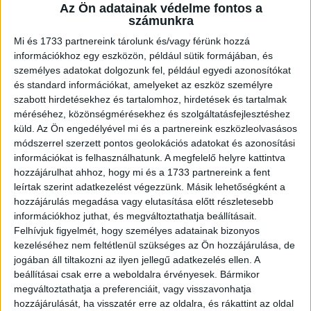
A RADIOCAFÉN
Az Ön adatainak védelme fontos a
számunkra
Mi és 1733 partnereink tárolunk és/vagy férünk hozzá
információkhoz egy eszközön, például sütik formájában, és
személyes adatokat dolgozunk fel, például egyedi azonosítókat
és standard információkat, amelyeket az eszköz személyre
szabott hirdetésekhez és tartalomhoz, hirdetések és tartalmak
méréséhez, közönségmérésekhez és szolgáltatásfejlesztéshez
küld.
Az Ön engedélyével mi és a partnereink eszközleolvasásos
módszerrel szerzett pontos geolokációs adatokat és azonosítási
információkat is felhasználhatunk. A megfelelő helyre kattintva
Korábbi adások
hozzájárulhat ahhoz, hogy mi és a 1733 partnereink a fent
leírtak szerint adatkezelést végezzünk. Másik lehetőségként a
A rovat támogatói:
hozzájárulás megadása vagy elutasítása előtt részletesebb
információkhoz juthat, és megváltoztathatja beállításait.
Felhívjuk figyelmét, hogy személyes adatainak bizonyos
kezeléséhez nem feltétlenül szükséges az Ön hozzájárulása, de
jogában áll tiltakozni az ilyen jellegű adatkezelés ellen. A
beállításai csak erre a weboldalra érvényesek. Bármikor
megváltoztathatja a preferenciáit, vagy visszavonhatja
hozzájárulását, ha visszatér erre az oldalra, és rákattint az oldal