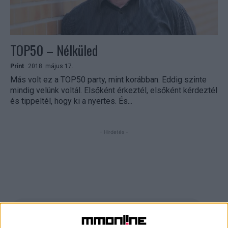
TOP50 – Nélküled
Print
2018. május 17.
Más volt ez a TOP50 party, mint korábban. Eddig szinte
mindig velünk voltál. Elsőként érkeztél, elsőként kérdeztél
és tippeltél, hogy ki a nyertes. És...
- Hirdetés -