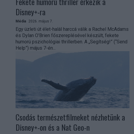
Fekete humorú thriller érkezik a
Disney+-ra
Média
2026. május 7.
Egy üzleti út élet-halál harccá válik a Rachel McAdams
és Dylan O’Brien főszereplésével készült, fekete
humorú pszichológiai thrillerben. A „Segítség!” (“Send
Help”) május 7-én...
Csodás természetfilmeket nézhetünk a
Disney+-on és a Nat Geo-n