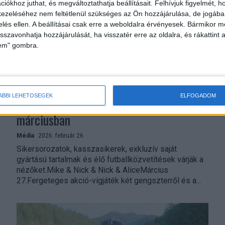
iókhoz juthat, és megváltoztathatja beállításait.
Felhívjuk figyelmét, 
ezeléséhez nem feltétlenül szükséges az Ön hozzájárulása, de jogában 
zelés ellen. A beállításai csak erre a weboldalra érvényesek. Bármikor m
isszavonhatja hozzájárulását, ha visszatér erre az oldalra, és rákattint a
lem" gombra.
ÁBBI LEHETŐSÉGEK
ELFOGADOM
Sikersorozatokkal szórakoztat a Disney+
márciusban
Média
2026. február 26.
Sikersorozatok, kasszasikerek, exkluzív saját
gyártású tartalmak és élő futballközvetítések várják a
nézőket.Mike & Nick & Nick & AliceMárcius
27.Fergeteges akció-vígjáték két gengszterről és a...