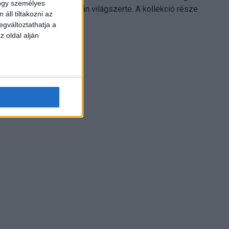
hogy személyes
Electronics platformján világszerte. A kollekció része
áll tiltakozni az
Leonardo...
egváltoztathatja a
z oldal alján