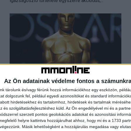
igazságosztó története egyszerre akciódús,...
Itt nézhetjük élőben az Oscar-díjátadót
Az Ön adatainak védelme fontos a számunkr
Média
2026. március 13.
nk tárolunk és/vagy férünk hozzá információkhoz egy eszközön, példáu
Március 16-án hajnalban ismét a filmvilág legnagyobb
t dolgozunk fel, például egyedi azonosítókat és standard információk
eseményére figyel a világ: megrendezik a 98. Oscar-
abott hirdetésekhez és tartalomhoz, hirdetések és tartalmak méréséhe
díjátadót. A Los Angeles-i gálát Magyarországon
és szolgáltatásfejlesztéshez küld.
Az Ön engedélyével mi és a partne
élőben is követhetik a...
dszerrel szerzett pontos geolokációs adatokat és azonosítási informác
megfelelő helyre kattintva hozzájárulhat ahhoz, hogy mi és a 1733 partne
 végezzünk. Másik lehetőségként a hozzájárulás megadása vagy elutasí