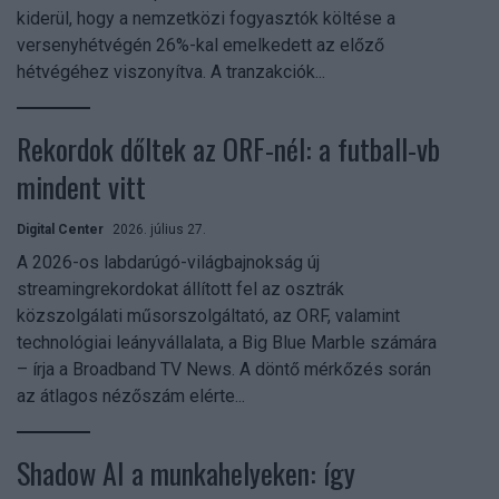
kiderül, hogy a nemzetközi fogyasztók költése a
versenyhétvégén 26%-kal emelkedett az előző
hétvégéhez viszonyítva. A tranzakciók...
Rekordok dőltek az ORF-nél: a futball-vb
mindent vitt
Digital Center
2026. július 27.
A 2026-os labdarúgó-világbajnokság új
streamingrekordokat állított fel az osztrák
közszolgálati műsorszolgáltató, az ORF, valamint
technológiai leányvállalata, a Big Blue Marble számára
– írja a Broadband TV News. A döntő mérkőzés során
az átlagos nézőszám elérte...
Shadow AI a munkahelyeken: így