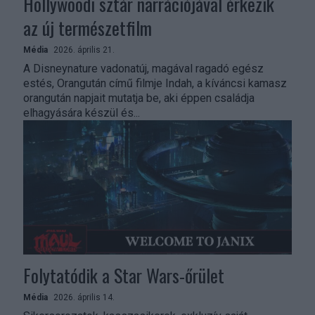
Hollywoodi sztár narrációjával érkezik
az új természetfilm
Média
2026. április 21.
A Disneynature vadonatúj, magával ragadó egész
estés, Orangután című filmje Indah, a kíváncsi kamasz
orangután napjait mutatja be, aki éppen családja
elhagyására készül és...
Folytatódik a Star Wars-őrület
Média
2026. április 14.