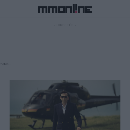
- HIRDETÉS -
rdetés -