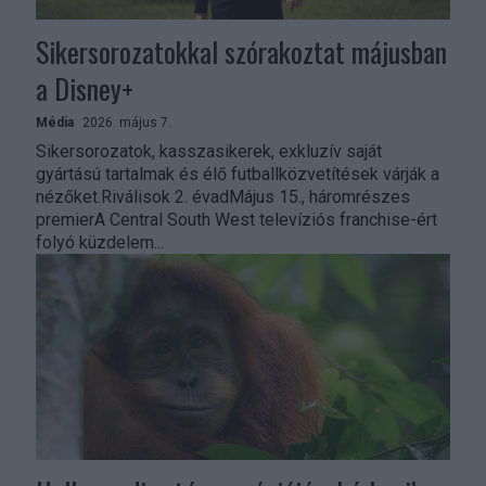
Sikersorozatokkal szórakoztat májusban
a Disney+
Média
2026. május 7.
Sikersorozatok, kasszasikerek, exkluzív saját
gyártású tartalmak és élő futballközvetítések várják a
nézőket.Riválisok 2. évadMájus 15., háromrészes
premierA Central South West televíziós franchise-ért
folyó küzdelem...