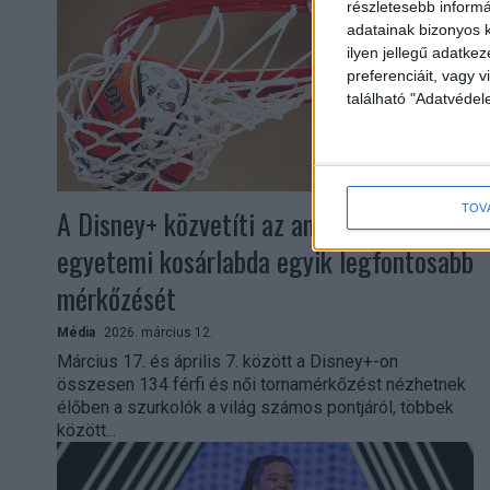
részletesebb informác
adatainak bizonyos k
ilyen jellegű adatke
preferenciáit, vagy v
található "Adatvéde
TOV
A Disney+ közvetíti az amerikai
egyetemi kosárlabda egyik legfontosabb
mérkőzését
Média
2026. március 12.
Március 17. és április 7. között a Disney+-on
összesen 134 férfi és női tornamérkőzést nézhetnek
élőben a szurkolók a világ számos pontjáról, többek
között...