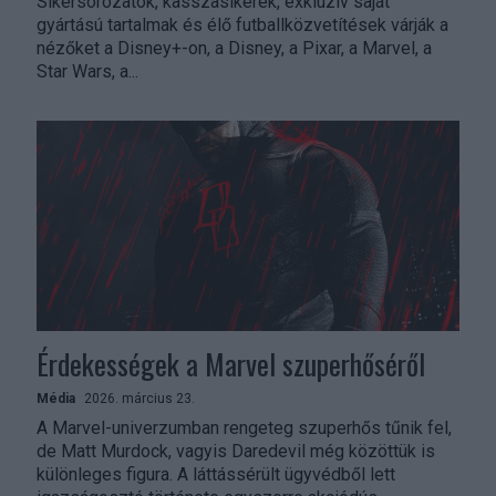
Sikersorozatok, kasszasikerek, exkluzív saját
gyártású tartalmak és élő futballközvetítések várják a
nézőket a Disney+-on, a Disney, a Pixar, a Marvel, a
Star Wars, a...
Érdekességek a Marvel szuperhőséről
Média
2026. március 23.
A Marvel-univerzumban rengeteg szuperhős tűnik fel,
de Matt Murdock, vagyis Daredevil még közöttük is
különleges figura. A láttássérült ügyvédből lett