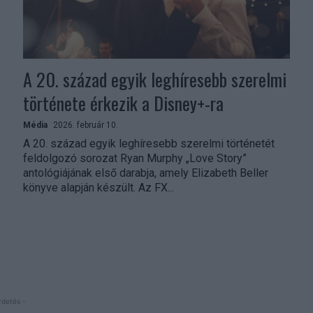
A 20. század egyik leghíresebb szerelmi
története érkezik a Disney+-ra
Média
2026. február 10.
A 20. század egyik leghíresebb szerelmi történetét
feldolgozó sorozat Ryan Murphy „Love Story”
antológiájának első darabja, amely Elizabeth Beller
könyve alapján készült. Az FX...
rdetés -