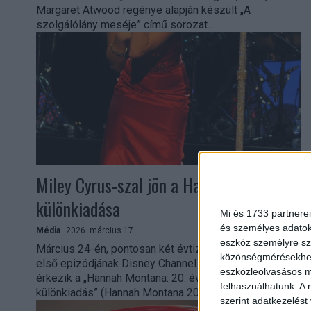
Margaret Atwood regénye alapján készült „A
szolgálólány meséje” című sorozat...
Miley Cyrus-szal jön a Hannah Montana
különkiadása
Mi és 1733 partnerei
és személyes adatoka
Média
2026. március 17.
eszköz személyre sz
Március 24-én, pontosan két évtizeddel a sorozat
közönségmérésekhez 
első epizódjának Disney Channel bemutatója után
eszközleolvasásos mó
érkezik a „Hannah Montana: 20. évfordulós
felhasználhatunk. A 
különkiadás” (Hannah Montana 20th Anniversary...
szerint adatkezelést