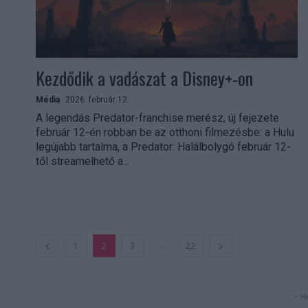
Kezdődik a vadászat a Disney+-on
Média
2026. február 12.
A legendás Predator-franchise merész, új fejezete
február 12-én robban be az otthoni filmezésbe: a Hulu
legújabb tartalma, a Predator: Halálbolygó február 12-
től streamelhető a...
...
1
2
3
22
- Hi