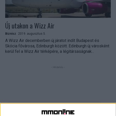
Új utakon a Wizz Air
Biznisz
2019. augusztus 5.
A Wizz Air decemberben új járatot indít Budapest és
Skócia fővárosa, Edinburgh között. Edinburgh új városként
kerül fel a Wizz Air térképére, a légitársaságnak...
- Hirdetés -