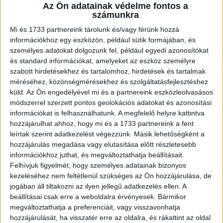
A RADIOCAFÉN
Az Ön adatainak védelme fontos a
számunkra
Mi és 1733 partnereink tárolunk és/vagy férünk hozzá
információkhoz egy eszközön, például sütik formájában, és
személyes adatokat dolgozunk fel, például egyedi azonosítókat
és standard információkat, amelyeket az eszköz személyre
szabott hirdetésekhez és tartalomhoz, hirdetések és tartalmak
méréséhez, közönségmérésekhez és szolgáltatásfejlesztéshez
küld.
Az Ön engedélyével mi és a partnereink eszközleolvasásos
módszerrel szerzett pontos geolokációs adatokat és azonosítási
információkat is felhasználhatunk. A megfelelő helyre kattintva
Korábbi adások
hozzájárulhat ahhoz, hogy mi és a 1733 partnereink a fent
leírtak szerint adatkezelést végezzünk. Másik lehetőségként a
A rovat támogatói:
hozzájárulás megadása vagy elutasítása előtt részletesebb
információkhoz juthat, és megváltoztathatja beállításait.
Felhívjuk figyelmét, hogy személyes adatainak bizonyos
kezeléséhez nem feltétlenül szükséges az Ön hozzájárulása, de
jogában áll tiltakozni az ilyen jellegű adatkezelés ellen. A
beállításai csak erre a weboldalra érvényesek. Bármikor
megváltoztathatja a preferenciáit, vagy visszavonhatja
hozzájárulását, ha visszatér erre az oldalra, és rákattint az oldal