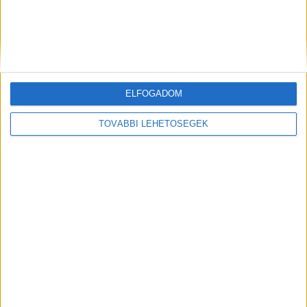
Hírlevél
ELFOGADOM
feliratkozás
TOVÁBBI LEHETŐSÉGEK
Iratkozz fel napi hírlevelünkre és kerülj képbe a média, az
ügynökségi és a reklám világ legfontosabb híreivel.
Email cím
*