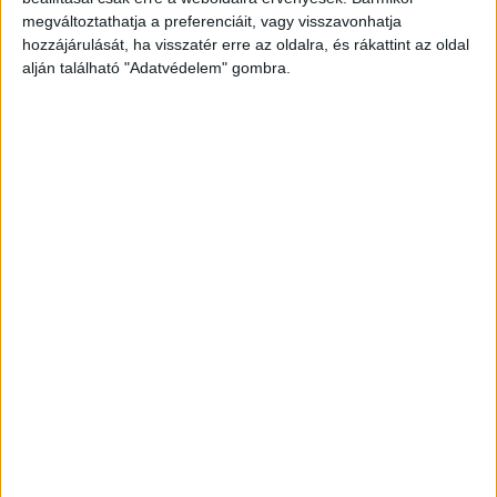
megváltoztathatja a preferenciáit, vagy visszavonhatja
hozzájárulását, ha visszatér erre az oldalra, és rákattint az oldal
alján található "Adatvédelem" gombra.
Korábbi adások
A rovat támogatói:
Még több podcast