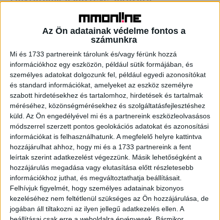
Tv/Rádió
2017. április 6.
Az MTVA és a Megafilm Service közös, ifjúsági témájú
Az Ön adatainak védelme fontos a
sorozata, az Egynyári kaland hat részből álló, könnyed
számunkra
szórakozást ígérő második szériája 2017. május 13-tól...
Mi és 1733 partnereink tárolunk és/vagy férünk hozzá
információkhoz egy eszközön, például sütik formájában, és
személyes adatokat dolgozunk fel, például egyedi azonosítókat
- Hirdetés -
és standard információkat, amelyeket az eszköz személyre
szabott hirdetésekhez és tartalomhoz, hirdetések és tartalmak
méréséhez, közönségmérésekhez és szolgáltatásfejlesztéshez
küld.
Az Ön engedélyével mi és a partnereink eszközleolvasásos
módszerrel szerzett pontos geolokációs adatokat és azonosítási
információkat is felhasználhatunk. A megfelelő helyre kattintva
hozzájárulhat ahhoz, hogy mi és a 1733 partnereink a fent
leírtak szerint adatkezelést végezzünk. Másik lehetőségként a
A RADIOCAFÉN
hozzájárulás megadása vagy elutasítása előtt részletesebb
információkhoz juthat, és megváltoztathatja beállításait.
Felhívjuk figyelmét, hogy személyes adatainak bizonyos
kezeléséhez nem feltétlenül szükséges az Ön hozzájárulása, de
jogában áll tiltakozni az ilyen jellegű adatkezelés ellen. A
beállításai csak erre a weboldalra érvényesek. Bármikor