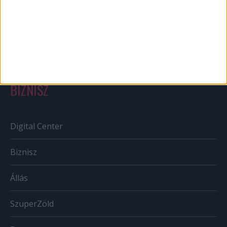
Szabályozás
Tv/Rádió
BIZNISZ
Digital Center
Biznisz
Állás
SzuperZöld