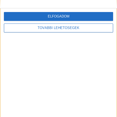
Samsung Art Store-ba
Digital Center
2026. július 23.
ELFOGADOM
A párizsi Louvre gyűjteményének 34 új műalkotása most
először csatlakozik a Samsung Art Store-hoz. Ezzel a
TOVÁBBI LEHETŐSÉGEK
világ egyik leghíresebb múzeumának összesen már 51
remekműve elérhető a Samsung Electronics platformján
világszerte. A kollekció része Leonardo...
Hírlevél