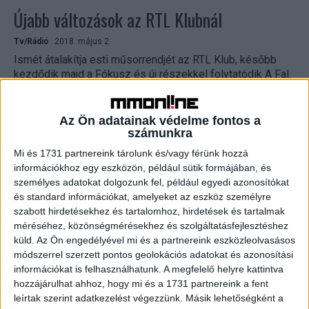
Újabb változások az RTL Klubnál
Tv/Rádió
2018. május 2.
Ismét átalakítja esti műsorrendjét az RTL Klub, később
kezdődik majd a Fókusz és új részekkel folytatódik A Fal.
Május 14-től új műsorrenddel jelentkezik Magyarország
piacvezető...
Az Ön adatainak védelme fontos a
számunkra
Mi és 1731 partnereink tárolunk és/vagy férünk hozzá
információkhoz egy eszközön, például sütik formájában, és
személyes adatokat dolgozunk fel, például egyedi azonosítókat
és standard információkat, amelyeket az eszköz személyre
szabott hirdetésekhez és tartalomhoz, hirdetések és tartalmak
méréséhez, közönségmérésekhez és szolgáltatásfejlesztéshez
küld.
Az Ön engedélyével mi és a partnereink eszközleolvasásos
módszerrel szerzett pontos geolokációs adatokat és azonosítási
Változtat az RTL Klub
információkat is felhasználhatunk. A megfelelő helyre kattintva
hozzájárulhat ahhoz, hogy mi és a 1731 partnereink a fent
Tv/Rádió
2018. január 8.
leírtak szerint adatkezelést végezzünk. Másik lehetőségként a