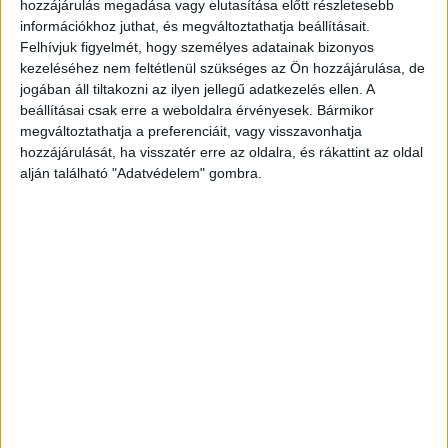
Mától változik az RTL Klub esti műsorrendje, korábban
hozzájárulás megadása vagy elutasítása előtt részletesebb
indul majd a Barátok közt és a napi sorozat helyet cserél
információkhoz juthat, és megváltoztathatja beállításait.
az Éjjel-Nappal Budapesttel. A Barátok közt...
Felhívjuk figyelmét, hogy személyes adatainak bizonyos
kezeléséhez nem feltétlenül szükséges az Ön hozzájárulása, de
jogában áll tiltakozni az ilyen jellegű adatkezelés ellen. A
beállításai csak erre a weboldalra érvényesek. Bármikor
megváltoztathatja a preferenciáit, vagy visszavonhatja
hozzájárulását, ha visszatér erre az oldalra, és rákattint az oldal
alján található "Adatvédelem" gombra.
Folytatódik a párbaj
Tv/Rádió
2017. december 4.
A hétfőt sem ússzák meg műsorváltozás nélkül a hazai
tévézők, a TV2 ugyanis úgy döntött, hogy a Korhatáros
szerelem című sorozatára ráerősít egy kicsit,...