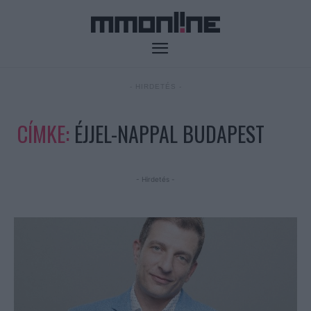
- HIRDETÉS -
CÍMKE:
ÉJJEL-NAPPAL BUDAPEST
- Hirdetés -