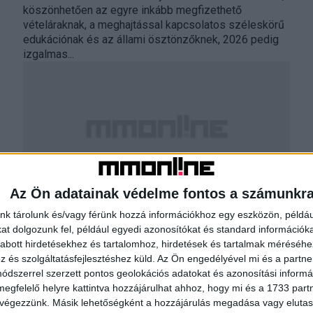
köszönhetően az egyre inkább megfizethető
vételáraknak, a meghajtással kapcsolatos széleskörű
edukációnak és az állami ösztönzőknek, 2026 pedig
izgalmas...
Az Ön adatainak védelme fontos a számunkr
Még egyszerűbbé válik az elektromos
nk tárolunk és/vagy férünk hozzá információkhoz egy eszközön, példáu
t dolgozunk fel, például egyedi azonosítókat és standard információk
autók töltése
abott hirdetésekhez és tartalomhoz, hirdetések és tartalmak méréséhe
és szolgáltatásfejlesztéshez küld.
Az Ön engedélyével mi és a partne
Biznisz
2025. szeptember 9.
dszerrel szerzett pontos geolokációs adatokat és azonosítási informác
A Ford újabb nagy lépést tett a kényelmesebb és több
megfelelő helyre kattintva hozzájárulhat ahhoz, hogy mi és a 1733 partne
előnyt nyújtó köztéri töltés érdekében: ügyfelei
 végezzünk. Másik lehetőségként a hozzájárulás megadása vagy elutasí
ezentúl az Octopus Energy töltőplatformja, az