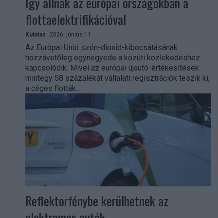
Így állnak az európai országokban a
flottaelektrifikációval
Kutatás
2026. június 11.
Az Európai Unió szén-dioxid-kibocsátásának
hozzávetőleg egynegyede a közúti közlekedéshez
kapcsolódik. Mivel az európai újautó-értékesítések
mintegy 58 százalékát vállalati regisztrációk teszik ki,
a céges flották...
Reflektorfénybe kerülhetnek az
elektromos autók