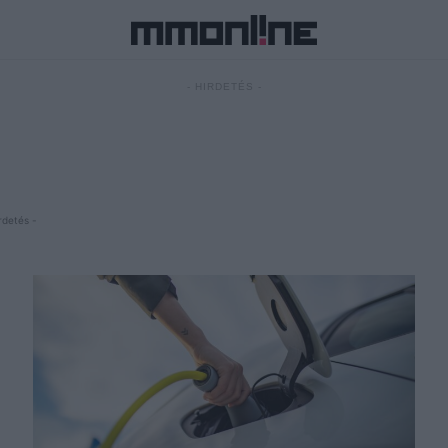
- HIRDETÉS -
rdetés -