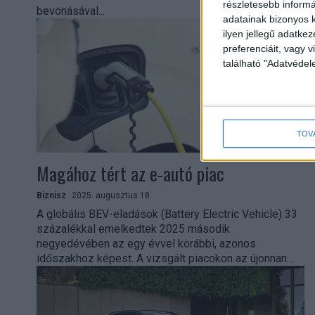
részletesebb informác
bevonásával...
adatainak bizonyos k
ilyen jellegű adatke
preferenciáit, vagy v
található "Adatvéde
TOV
Magához tért az e-autó piac
Biznisz
2025. augusztus 18.
A globális BEV-eladások (Battery Electric Vehicle) 33
százalékkal emelkedtek 2025 második
negyedévében az egy évvel korábbi, azonos
időszakhoz képest. A vizsgált piacokon az újonnan...