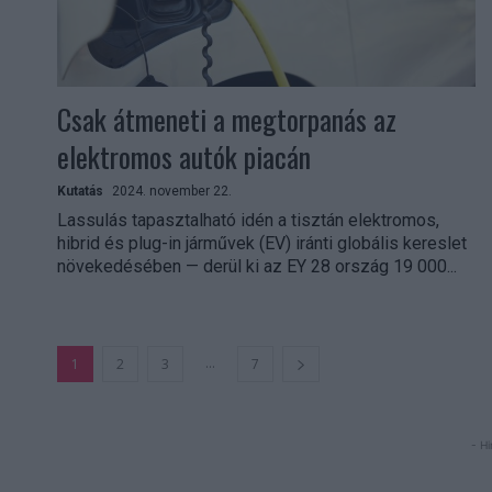
Csak átmeneti a megtorpanás az
elektromos autók piacán
Kutatás
2024. november 22.
Lassulás tapasztalható idén a tisztán elektromos,
hibrid és plug-in járművek (EV) iránti globális kereslet
növekedésében — derül ki az EY 28 ország 19 000...
...
1
2
3
7
- Hi