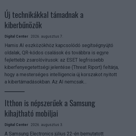
Új technikákkal támadnak a
kiberbűnözők
Digital Center
2026. augusztus 7.
Hamis AI eszközökhöz kapcsolódó segítségnyújtó
oldalak, QR-kódos csalások és továbbra is egyre
fejlettebb zsarolóvírusok: az ESET legfrissebb
kiberfenyegetettségi jelentése (Threat Riport) feltárja,
hogy a mesterséges intelligencia új korszakot nyitott
a kibertámadásokban. Az AI nemcsak...
Itthon is népszerűek a Samsung
kihajtható mobiljai
Digital Center
2026. augusztus 3.
A Samsung Electronics július 22-én bemutatott