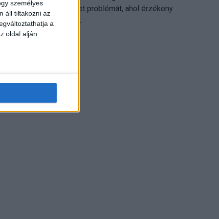
hogy személyes
különösen ott jelenthet problémát, ahol érzékeny
áll tiltakozni az
üzleti információkkal...
egváltoztathatja a
z oldal alján