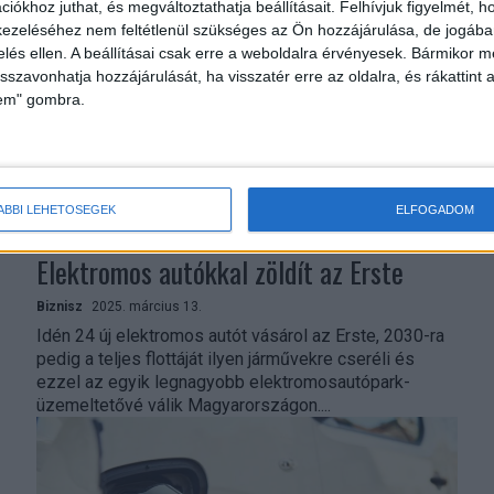
iókhoz juthat, és megváltoztathatja beállításait.
Felhívjuk figyelmét, 
Electroverse segítségével...
ezeléséhez nem feltétlenül szükséges az Ön hozzájárulása, de jogában 
zelés ellen. A beállításai csak erre a weboldalra érvényesek. Bármikor m
isszavonhatja hozzájárulását, ha visszatér erre az oldalra, és rákattint a
lem" gombra.
ÁBBI LEHETŐSÉGEK
ELFOGADOM
Elektromos autókkal zöldít az Erste
Biznisz
2025. március 13.
Idén 24 új elektromos autót vásárol az Erste, 2030-ra
pedig a teljes flottáját ilyen járművekre cseréli és
ezzel az egyik legnagyobb elektromosautópark-
üzemeltetővé válik Magyarországon....