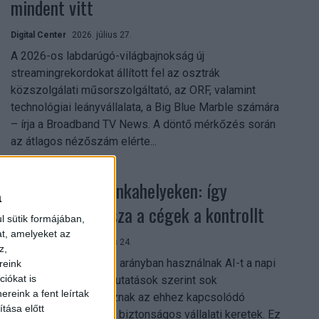
mindent vitt
Digital Center
2026. július 27.
A 2026-os labdarúgó-világbajnokság új
streamingrekordokat állított fel az osztrák
közszolgálati műsorszolgáltató, az ORF, valamint
technológiai leányvállalata, a Big Blue Marble számára
– írja a Broadband TV News. A döntő mérkőzés során
az átlagos nézőszám elérte...
Shadow AI a munkahelyeken: így
a
szerezhetik vissza a cégek a kontrollt
l sütik formájában,
at, amelyeket az
Digital Center
2026. július 24.
z,
A munkavállalók nagy arányban használnak AI-t a napi
reink
iókat is
munkában, ám friss kutatások szerint sok
reink a fent leírtak
szervezetnél hiányoznak az ehhez kapcsolódó
tása előtt
világos irányelvek és biztonságos vállalati keretek. Ez