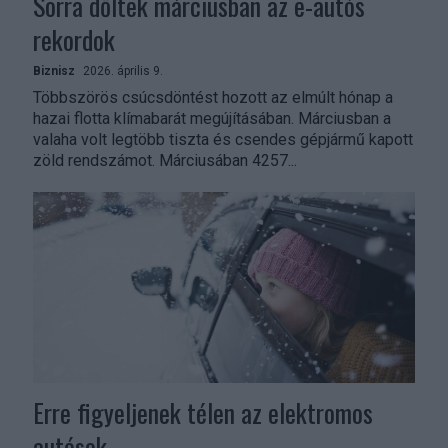
Sorra dőltek márciusban az e-autós
rekordok
Biznisz
2026. április 9.
Többszörös csúcsdöntést hozott az elmúlt hónap a
hazai flotta klímabarát megújításában. Márciusban a
valaha volt legtöbb tiszta és csendes gépjármű kapott
zöld rendszámot. Márciusában 4257...
Erre figyeljenek télen az elektromos
autósok