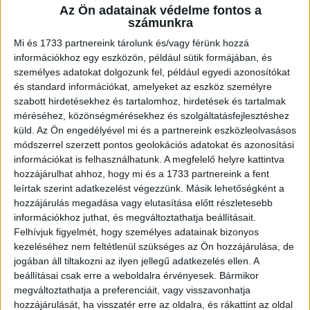
Az Ön adatainak védelme fontos a
A RADIOCAFÉN
számunkra
Mi és 1733 partnereink tárolunk és/vagy férünk hozzá
információkhoz egy eszközön, például sütik formájában, és
személyes adatokat dolgozunk fel, például egyedi azonosítókat
és standard információkat, amelyeket az eszköz személyre
szabott hirdetésekhez és tartalomhoz, hirdetések és tartalmak
méréséhez, közönségmérésekhez és szolgáltatásfejlesztéshez
küld.
Az Ön engedélyével mi és a partnereink eszközleolvasásos
módszerrel szerzett pontos geolokációs adatokat és azonosítási
információkat is felhasználhatunk. A megfelelő helyre kattintva
hozzájárulhat ahhoz, hogy mi és a 1733 partnereink a fent
Korábbi adások
leírtak szerint adatkezelést végezzünk. Másik lehetőségként a
hozzájárulás megadása vagy elutasítása előtt részletesebb
A rovat támogatói:
információkhoz juthat, és megváltoztathatja beállításait.
Felhívjuk figyelmét, hogy személyes adatainak bizonyos
kezeléséhez nem feltétlenül szükséges az Ön hozzájárulása, de
jogában áll tiltakozni az ilyen jellegű adatkezelés ellen. A
beállításai csak erre a weboldalra érvényesek. Bármikor
megváltoztathatja a preferenciáit, vagy visszavonhatja
hozzájárulását, ha visszatér erre az oldalra, és rákattint az oldal