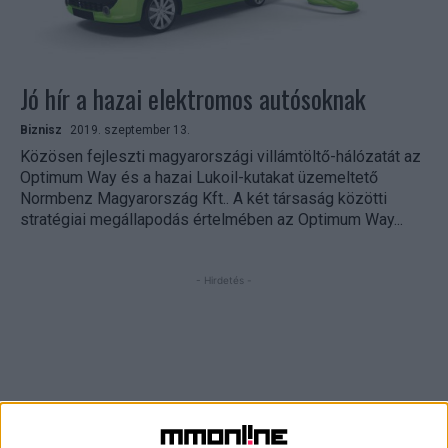
Jó hír a hazai elektromos autósoknak
Biznisz
2019. szeptember 13.
Közösen fejleszti magyarországi villámtöltő-hálózatát az
Optimum Way és a hazai Lukoil-kutakat üzemeltető
Normbenz Magyarország Kft.. A két társaság közötti
stratégiai megállapodás értelmében az Optimum Way...
- Hirdetés -