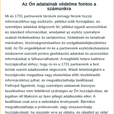
Az Ön adatainak védelme fontos a
A RADIOCAFÉN
számunkra
Mi és 1731 partnereink tárolunk és/vagy férünk hozzá
információkhoz egy eszközön, például sütik formájában, és
személyes adatokat dolgozunk fel, például egyedi azonosítókat
és standard információkat, amelyeket az eszköz személyre
szabott hirdetésekhez és tartalomhoz, hirdetések és tartalmak
méréséhez, közönségmérésekhez és szolgáltatásfejlesztéshez
küld.
Az Ön engedélyével mi és a partnereink eszközleolvasásos
módszerrel szerzett pontos geolokációs adatokat és azonosítási
információkat is felhasználhatunk. A megfelelő helyre kattintva
hozzájárulhat ahhoz, hogy mi és a 1731 partnereink a fent
Korábbi adások
leírtak szerint adatkezelést végezzünk. Másik lehetőségként a
hozzájárulás megadása vagy elutasítása előtt részletesebb
A rovat támogatói:
információkhoz juthat, és megváltoztathatja beállításait.
Felhívjuk figyelmét, hogy személyes adatainak bizonyos
kezeléséhez nem feltétlenül szükséges az Ön hozzájárulása, de
jogában áll tiltakozni az ilyen jellegű adatkezelés ellen. A
beállításai csak erre a weboldalra érvényesek. Bármikor
megváltoztathatja a preferenciáit, vagy visszavonhatja
hozzájárulását, ha visszatér erre az oldalra, és rákattint az oldal