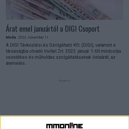
Árat emel januártól a DIGI Csoport
Média
2022. november 11.
A DIGI Távközlési és Szolgáltató Kft. (DIGI), valamint a
társaságba olvadó Invitel Zrt. 2023. január 1-től módosítja
vezetékes és műholdas szolgáltatásainak listaárát, az
áremelés...
- Hirdetés -