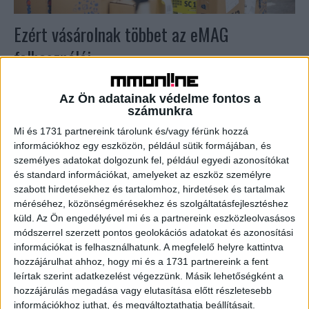
Ezért vásárolnak többet az eMAG
felhasználói
Biznisz
2024. augusztus 2.
Alig két hónappal az indulása után az eMAG Genius, a
Az Ön adatainak védelme fontos a
számunkra
vásárlóknak előre meghatározott értékhatár felett
ingyenes kiszállítást és exkluzív ajánlatokat kínáló
Mi és 1731 partnereink tárolunk és/vagy férünk hozzá
szolgáltatás rendelkezik a...
információkhoz egy eszközön, például sütik formájában, és
személyes adatokat dolgozunk fel, például egyedi azonosítókat
és standard információkat, amelyeket az eszköz személyre
szabott hirdetésekhez és tartalomhoz, hirdetések és tartalmak
méréséhez, közönségmérésekhez és szolgáltatásfejlesztéshez
küld.
Az Ön engedélyével mi és a partnereink eszközleolvasásos
módszerrel szerzett pontos geolokációs adatokat és azonosítási
információkat is felhasználhatunk. A megfelelő helyre kattintva
hozzájárulhat ahhoz, hogy mi és a 1731 partnereink a fent
leírtak szerint adatkezelést végezzünk. Másik lehetőségként a
hozzájárulás megadása vagy elutasítása előtt részletesebb
információkhoz juthat, és megváltoztathatja beállításait.