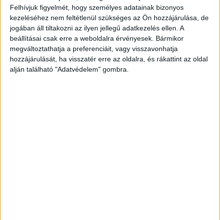
Előfizetéses hűségprogramot indított az
Felhívjuk figyelmét, hogy személyes adatainak bizonyos
eMAG
kezeléséhez nem feltétlenül szükséges az Ön hozzájárulása, de
jogában áll tiltakozni az ilyen jellegű adatkezelés ellen. A
Biznisz
2024. május 28.
beállításai csak erre a weboldalra érvényesek. Bármikor
Az eMAG elindította Magyarországon a Genius nevű
megváltoztathatja a preferenciáit, vagy visszavonhatja
előfizetéses hűségprogramját, amelyen keresztül többek
hozzájárulását, ha visszatér erre az oldalra, és rákattint az oldal
között ingyenes szállítást és heti dedikált
alján található "Adatvédelem" gombra.
kedvezménykampányokat kínál. Az eMAG Genius
előfizetői...
- Hirdetés -
A RADIOCAFÉN