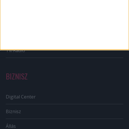
Bulvár
Out of home
Szabályozás
Tv/Rádió
BIZNISZ
Digital Center
Biznisz
Állás