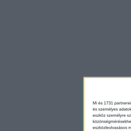
Mi és 1731 partnerei
és személyes adatoka
eszköz személyre sz
közönségmérésekhez 
eszközleolvasásos mó