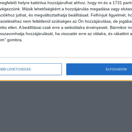
megfelelő helyre kattintva hozzájárulhat ahhoz, hogy mi és a 1731 partne
 végezzünk. Másik lehetőségként a hozzájárulás megadása vagy elutasí
iókhoz juthat, és megváltoztathatja beállításait.
Felhívjuk figyelmét, 
ezeléséhez nem feltétlenül szükséges az Ön hozzájárulása, de jogában 
zelés ellen. A beállításai csak erre a weboldalra érvényesek. Bármikor m
isszavonhatja hozzájárulását, ha visszatér erre az oldalra, és rákattint a
lem" gombra.
ÁBBI LEHETŐSÉGEK
ELFOGADOM