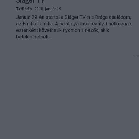
Tv/Rádió
2018. január 19.
Január 29-én startol a Sláger TV-n a Drága családom,
az Emilio Família. A saját gyártású reality-t hétköznap
esténként követhetik nyomon a nézők, akik
betekinthetnek...
- Hi