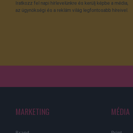
Iratkozz fel napi hírlevelünkre és kerülj képbe a média,
az ügynökségi és a reklám világ legfontosabb híreivel.
MARKETING
MÉDIA
Brand
Print