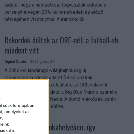
kiderül, hogy a nemzetközi fogyasztók költése a
versenyhétvégén 26%-kal emelkedett az előző
hétvégéhez viszonyítva. A tranzakciók...
Rekordok dőltek az ORF-nél: a futball-vb
mindent vitt
Digital Center
2026. július 27.
A 2026-os labdarúgó-világbajnokság új
streamingrekordokat állított fel az osztrák
közszolgálati műsorszolgáltató, az ORF, valamint
technológiai leányvállalata, a Big Blue Marble számára
a
– írja a Broadband TV News. A döntő mérkőzés során
l sütik formájában,
az átlagos nézőszám elérte...
at, amelyeket az
z,
Shadow AI a munkahelyeken: így
reink
iókat is