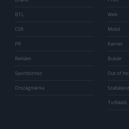
BTL
Web
CSR
Mobil
PR
Karrier
Reklám
Bulvár
Sportbiznisz
Out of h
Országmárka
Szabályo
Tv/Rádió