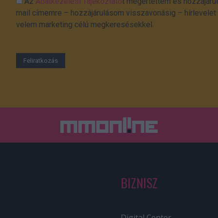
Az
Adatkezelési Tájékoztató
t megértettem és hozzájárul
mail címemre – hozzájárulásom visszavonásig – hírlevelet k
velem marketing célú megkeresésekkel.
BIZNISZ
Digital Center