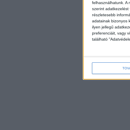
felhasználhatunk. A 
szerint adatkezelést
részletesebb informác
adatainak bizonyos k
ilyen jellegű adatke
preferenciáit, vagy v
található "Adatvéde
TOV