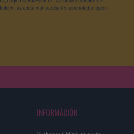
ok, hogy a MédiaHírek Kft. az általam megadott e-
üldjön, az adataimat kezelje és kapcsolatba lépjen
INFORMÁCIÓK
Marketing & Média magazin