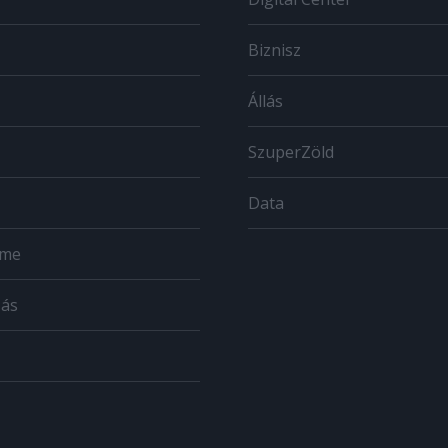
Biznisz
Állás
SzuperZöld
Data
ome
zás