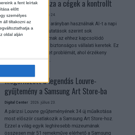
szerezhetik vissza a cégek a kontrollt
reink a fent leírtak
tása előtt
Digital Center
2026. július 24.
hogy személyes
áll tiltakozni az
A munkavállalók nagy arányban használnak AI-t a napi
egváltoztathatja a
munkában, ám friss kutatások szerint sok
z oldal alján
szervezetnél hiányoznak az ehhez kapcsolódó
világos irányelvek és biztonságos vállalati keretek. Ez
különösen ott jelenthet problémát, ahol érzékeny
üzleti információkkal...
Megérkezett a legendás Louvre-
gyűjtemény a Samsung Art Store-ba
Digital Center
2026. július 23.
A párizsi Louvre gyűjteményének 34 új műalkotása
most először csatlakozik a Samsung Art Store-hoz.
Ezzel a világ egyik leghíresebb múzeumának
összesen már 51 remekműve elérhető a Samsung