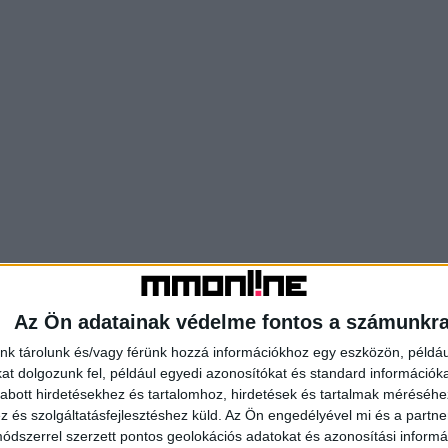
Az Ön adatainak védelme fontos a számunkr
nk tárolunk és/vagy férünk hozzá információkhoz egy eszközön, példáu
t dolgozunk fel, például egyedi azonosítókat és standard információk
abott hirdetésekhez és tartalomhoz, hirdetések és tartalmak méréséhe
és szolgáltatásfejlesztéshez küld.
Az Ön engedélyével mi és a partne
dszerrel szerzett pontos geolokációs adatokat és azonosítási informác