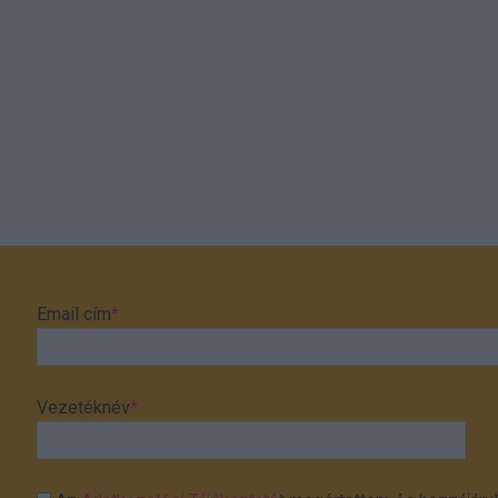
Email cím
*
Vezetéknév
*