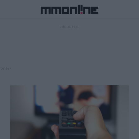
- HIRDETÉS -
rdetés -