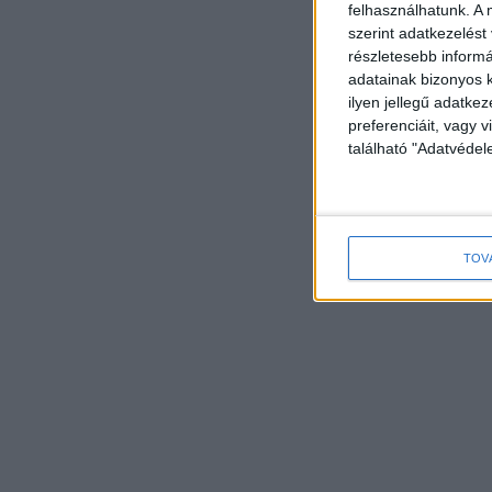
felhasználhatunk. A 
szerint adatkezelést
részletesebb informác
adatainak bizonyos k
ilyen jellegű adatke
preferenciáit, vagy v
található "Adatvéde
TOV