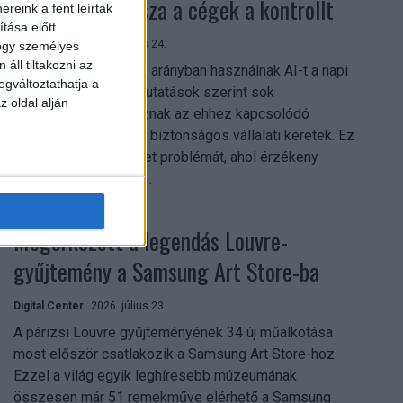
szerezhetik vissza a cégek a kontrollt
reink a fent leírtak
tása előtt
Digital Center
2026. július 24.
hogy személyes
áll tiltakozni az
A munkavállalók nagy arányban használnak AI-t a napi
egváltoztathatja a
munkában, ám friss kutatások szerint sok
z oldal alján
szervezetnél hiányoznak az ehhez kapcsolódó
világos irányelvek és biztonságos vállalati keretek. Ez
különösen ott jelenthet problémát, ahol érzékeny
üzleti információkkal...
Megérkezett a legendás Louvre-
gyűjtemény a Samsung Art Store-ba
Digital Center
2026. július 23.
A párizsi Louvre gyűjteményének 34 új műalkotása
most először csatlakozik a Samsung Art Store-hoz.
Ezzel a világ egyik leghíresebb múzeumának
összesen már 51 remekműve elérhető a Samsung