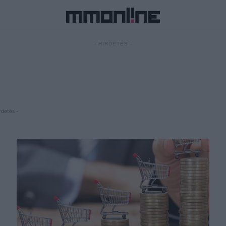
- HIRDETÉS -
rdetés -