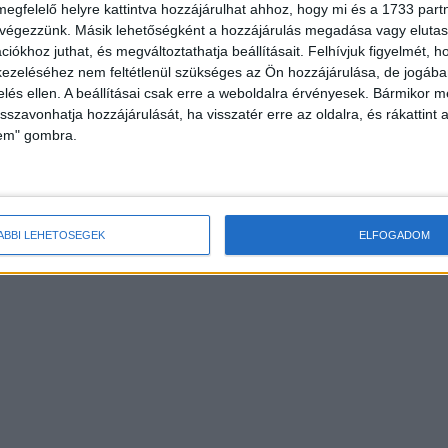
megfelelő helyre kattintva hozzájárulhat ahhoz, hogy mi és a 1733 partne
 végezzünk. Másik lehetőségként a hozzájárulás megadása vagy elutasí
iókhoz juthat, és megváltoztathatja beállításait.
Felhívjuk figyelmét, 
ezeléséhez nem feltétlenül szükséges az Ön hozzájárulása, de jogában 
zelés ellen. A beállításai csak erre a weboldalra érvényesek. Bármikor m
isszavonhatja hozzájárulását, ha visszatér erre az oldalra, és rákattint a
lem" gombra.
ÁBBI LEHETŐSÉGEK
ELFOGADOM