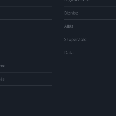
Biznisz
Állás
SzuperZöld
Data
ome
zás