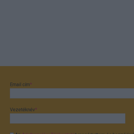
Email cím
*
Vezetéknév
*