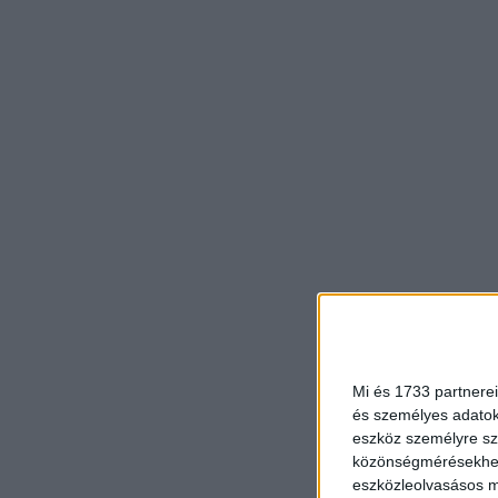
Mi és 1733 partnerei
és személyes adatoka
eszköz személyre sz
közönségmérésekhez 
eszközleolvasásos mó