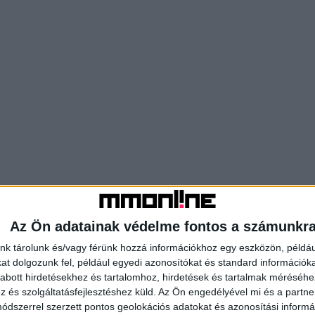
Az Ön adatainak védelme fontos a számunkr
nk tárolunk és/vagy férünk hozzá információkhoz egy eszközön, példáu
t dolgozunk fel, például egyedi azonosítókat és standard információk
abott hirdetésekhez és tartalomhoz, hirdetések és tartalmak méréséhe
és szolgáltatásfejlesztéshez küld.
Az Ön engedélyével mi és a partne
dszerrel szerzett pontos geolokációs adatokat és azonosítási informác