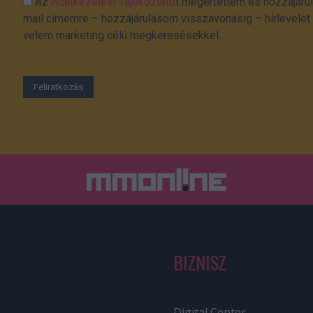
Az
Adatkezelési Tájékoztató
t megértettem és hozzájárul
mail címemre – hozzájárulásom visszavonásig – hírlevelet k
velem marketing célú megkeresésekkel.
BIZNISZ
Digital Center