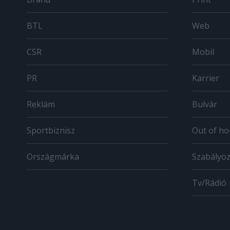
BTL
Web
CSR
Mobil
PR
Karrier
Reklám
Bulvár
Sportbiznisz
Out of h
Országmárka
Szabályo
Tv/Rádió