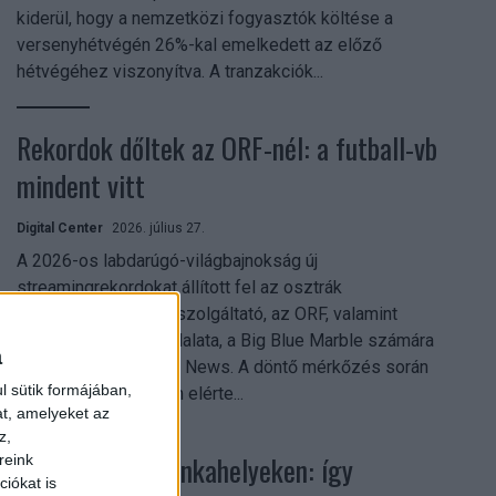
kiderül, hogy a nemzetközi fogyasztók költése a
versenyhétvégén 26%-kal emelkedett az előző
hétvégéhez viszonyítva. A tranzakciók...
Rekordok dőltek az ORF-nél: a futball-vb
mindent vitt
Digital Center
2026. július 27.
A 2026-os labdarúgó-világbajnokság új
streamingrekordokat állított fel az osztrák
közszolgálati műsorszolgáltató, az ORF, valamint
technológiai leányvállalata, a Big Blue Marble számára
a
– írja a Broadband TV News. A döntő mérkőzés során
l sütik formájában,
az átlagos nézőszám elérte...
at, amelyeket az
z,
Shadow AI a munkahelyeken: így
reink
iókat is