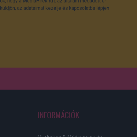
ok, hogy a MédiaHírek Kft. az általam megadott e-
üldjön, az adataimat kezelje és kapcsolatba lépjen
INFORMÁCIÓK
Marketing & Média magazin