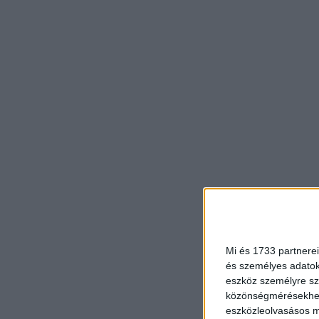
Mi és 1733 partnerei
és személyes adatoka
eszköz személyre sz
közönségmérésekhez 
eszközleolvasásos mó