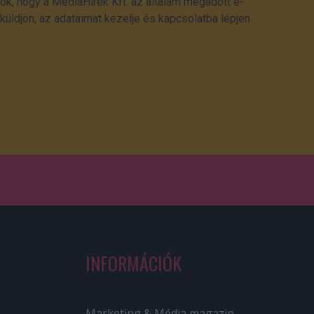
ok, hogy a MédiaHírek Kft. az általam megadott e-
üldjön, az adataimat kezelje és kapcsolatba lépjen
INFORMÁCIÓK
Marketing & Média magazin