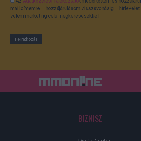
Az
Adatkezelési Tájékoztató
t megértettem és hozzájárul
mail címemre – hozzájárulásom visszavonásig – hírlevelet k
velem marketing célú megkeresésekkel.
BIZNISZ
Digital Center