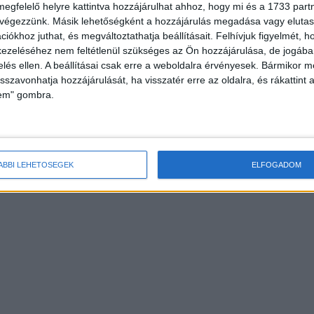
megfelelő helyre kattintva hozzájárulhat ahhoz, hogy mi és a 1733 partne
 végezzünk. Másik lehetőségként a hozzájárulás megadása vagy elutasí
iókhoz juthat, és megváltoztathatja beállításait.
Felhívjuk figyelmét, 
ezeléséhez nem feltétlenül szükséges az Ön hozzájárulása, de jogában 
zelés ellen. A beállításai csak erre a weboldalra érvényesek. Bármikor m
isszavonhatja hozzájárulását, ha visszatér erre az oldalra, és rákattint a
lem" gombra.
ÁBBI LEHETŐSÉGEK
ELFOGADOM