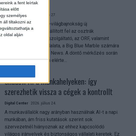
mindent vitt
reink a fent leírtak
tása előtt
Digital Center
2026. július 27.
hogy személyes
áll tiltakozni az
A 2026-os labdarúgó-világbajnokság új
egváltoztathatja a
streamingrekordokat állított fel az osztrák
z oldal alján
közszolgálati műsorszolgáltató, az ORF, valamint
technológiai leányvállalata, a Big Blue Marble számára
– írja a Broadband TV News. A döntő mérkőzés során
az átlagos nézőszám elérte...
Shadow AI a munkahelyeken: így
szerezhetik vissza a cégek a kontrollt
Digital Center
2026. július 24.
A munkavállalók nagy arányban használnak AI-t a napi
munkában, ám friss kutatások szerint sok
szervezetnél hiányoznak az ehhez kapcsolódó
világos irányelvek és biztonságos vállalati keretek. Ez