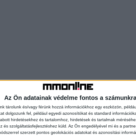
Az Ön adatainak védelme fontos a számunkr
nk tárolunk és/vagy férünk hozzá információkhoz egy eszközön, példáu
t dolgozunk fel, például egyedi azonosítókat és standard információk
abott hirdetésekhez és tartalomhoz, hirdetések és tartalmak méréséhe
és szolgáltatásfejlesztéshez küld.
Az Ön engedélyével mi és a partne
dszerrel szerzett pontos geolokációs adatokat és azonosítási informác