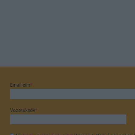
Email cím
*
Vezetéknév
*