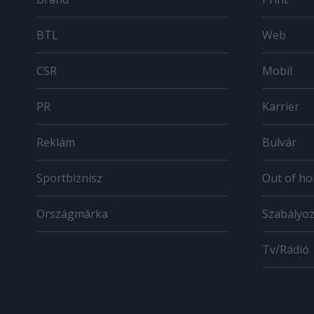
BTL
Web
CSR
Mobil
PR
Karrier
Reklám
Bulvár
Sportbiznisz
Out of h
Országmárka
Szabályo
Tv/Rádió