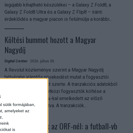
legújabb kihajtható készülékei – a Galaxy Z Fold8, a
Galaxy Z Fold8 Ultra és a Galaxy Z Flip8 – iránti
érdeklődés a magyar piacon is felülmúlja a korábbi...
Költési bummot hozott a Magyar
Nagydíj
Digital Center
2026. július 30.
A Revolut közleménye szerint a Magyar Nagydíj
hétvégéje jelentős növekedést mutat a fogyasztói
aktivitásban Budapest szerte. A tranzakciós adatokból
kiderül, hogy a nemzetközi fogyasztók költése a
a
versenyhétvégén 26%-kal emelkedett az előző
l sütik formájában,
hétvégéhez viszonyítva. A tranzakciók...
at, amelyeket az
z,
Rekordok dőltek az ORF-nél: a futball-vb
reink
iókat is