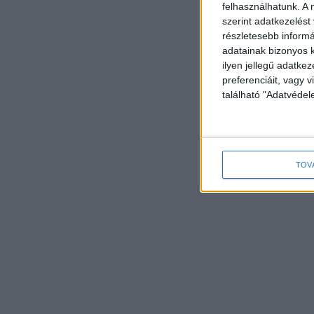
felhasználhatunk. A 
szerint adatkezelést
részletesebb informác
adatainak bizonyos k
ilyen jellegű adatke
preferenciáit, vagy v
található "Adatvéde
TOV