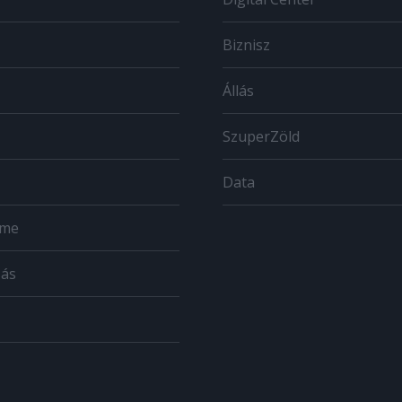
Biznisz
Állás
SzuperZöld
Data
ome
zás