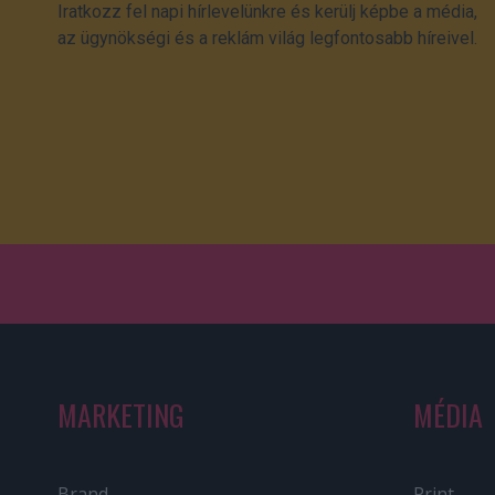
Iratkozz fel napi hírlevelünkre és kerülj képbe a média,
az ügynökségi és a reklám világ legfontosabb híreivel.
MARKETING
MÉDIA
Brand
Print