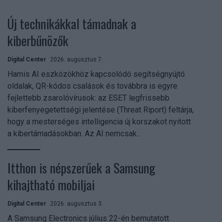
Új technikákkal támadnak a
kiberbűnözők
Digital Center
2026. augusztus 7.
Hamis AI eszközökhöz kapcsolódó segítségnyújtó
oldalak, QR-kódos csalások és továbbra is egyre
fejlettebb zsarolóvírusok: az ESET legfrissebb
kiberfenyegetettségi jelentése (Threat Riport) feltárja,
hogy a mesterséges intelligencia új korszakot nyitott
a kibertámadásokban. Az AI nemcsak...
Itthon is népszerűek a Samsung
kihajtható mobiljai
Digital Center
2026. augusztus 3.
A Samsung Electronics július 22-én bemutatott