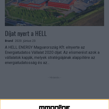
Díjat nyert a HELL
Brand
2020. június 23.
A HELL ENERGY Magyarország Kft. elnyerte az
Energiatudatos Vállalat 2020 díjat. Az elismerést azok a
vállalatok kapják, melyek stratégiájának alappillére az
energiatudatosság és az...
- Hirdetés -