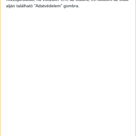
alján található "Adatvédelem" gombra.
Még több podcast
DIGITAL CENTER
Itthon is népszerűek a Samsung kihajtható
mobiljai
Digital Center
2026. augusztus 3.
A Samsung Electronics július 22-én bemutatott legújabb
kihajtható készülékei – a Galaxy Z Fold8, a Galaxy Z Fold8
Ultra és a Galaxy Z Flip8 – iránti érdeklődés a magyar
piacon is felülmúlja a korábbi...