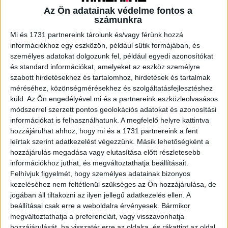
Az Ön adatainak védelme fontos a
számunkra
A RADIOCAFÉN
Mi és 1731 partnereink tárolunk és/vagy férünk hozzá
információkhoz egy eszközön, például sütik formájában, és
személyes adatokat dolgozunk fel, például egyedi azonosítókat
és standard információkat, amelyeket az eszköz személyre
szabott hirdetésekhez és tartalomhoz, hirdetések és tartalmak
méréséhez, közönségmérésekhez és szolgáltatásfejlesztéshez
küld.
Az Ön engedélyével mi és a partnereink eszközleolvasásos
módszerrel szerzett pontos geolokációs adatokat és azonosítási
információkat is felhasználhatunk. A megfelelő helyre kattintva
hozzájárulhat ahhoz, hogy mi és a 1731 partnereink a fent
leírtak szerint adatkezelést végezzünk. Másik lehetőségként a
hozzájárulás megadása vagy elutasítása előtt részletesebb
Korábbi adások
információkhoz juthat, és megváltoztathatja beállításait.
Felhívjuk figyelmét, hogy személyes adatainak bizonyos
A rovat támogatói:
kezeléséhez nem feltétlenül szükséges az Ön hozzájárulása, de
jogában áll tiltakozni az ilyen jellegű adatkezelés ellen. A
beállításai csak erre a weboldalra érvényesek. Bármikor
megváltoztathatja a preferenciáit, vagy visszavonhatja
hozzájárulását, ha visszatér erre az oldalra, és rákattint az oldal