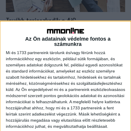
Tovább terjeszkedik a 4iG
Biznisz
2019. szeptember 11.
Új leányvállalattal és üzletággal bővül a 4iG Nyrt. Az
Az Ön adatainak védelme fontos a
informatikai társaság a Budapesti Értéktőzsde honlapján
számunkra
jelentette be, hogy megvásárolta az Enterprise Group SAP
Mi és 1733 partnereink tárolunk és/vagy férünk hozzá
tanácsadó...
információkhoz egy eszközön, például sütik formájában, és
személyes adatokat dolgozunk fel, például egyedi azonosítókat
és standard információkat, amelyeket az eszköz személyre
szabott hirdetésekhez és tartalomhoz, hirdetések és tartalmak
méréséhez, közönségmérésekhez és szolgáltatásfejlesztéshez
küld.
Az Ön engedélyével mi és a partnereink eszközleolvasásos
módszerrel szerzett pontos geolokációs adatokat és azonosítási
információkat is felhasználhatunk. A megfelelő helyre kattintva
hozzájárulhat ahhoz, hogy mi és a 1733 partnereink a fent
leírtak szerint adatkezelést végezzünk. Másik lehetőségként a
hozzájárulás megadása vagy elutasítása előtt részletesebb
Ingyenes segítség kkv-knak
információkhoz juthat, és megváltoztathatja beállításait.