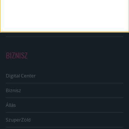
Out of home
Szabályozás
Tv/Rádió
BIZNISZ
Digital Center
Biznisz
Állás
SzuperZöld