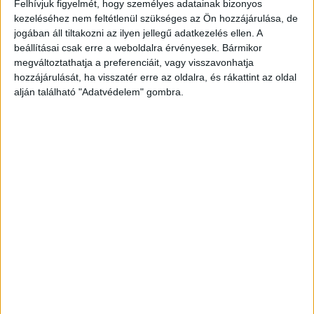
Felhívjuk figyelmét, hogy személyes adatainak bizonyos
Web
2017. június 23.
kezeléséhez nem feltétlenül szükséges az Ön hozzájárulása, de
Az Enterprise Group olyan programot indított, mellyel az
jogában áll tiltakozni az ilyen jellegű adatkezelés ellen. A
ország ezen ipari kis- és középvállalatait segíti abban,
beállításai csak erre a weboldalra érvényesek. Bármikor
hogy a zökkenőmentes digitalizáció segítségével
megváltoztathatja a preferenciáit, vagy visszavonhatja
maradéktalanul kiaknázhassák a...
hozzájárulását, ha visszatér erre az oldalra, és rákattint az oldal
alján található "Adatvédelem" gombra.
- Hirdetés -
A RADIOCAFÉN