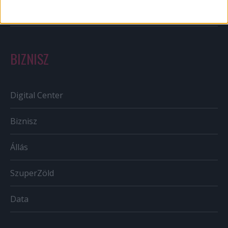
Tv/Rádió
BIZNISZ
Digital Center
Biznisz
Állás
SzuperZöld
Data