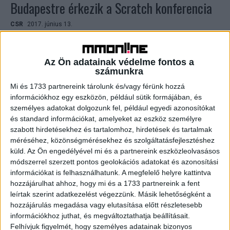
Budapestre érkezik a Scratch konferencia
CSR
2017. június 13.
Idén augusztus 23. és 25. között az EPAM jóvoltából
Budapestre érkezik a Scratch konferencia, ahol a világ
több száz tanára, oktatója és IT szakértője...
Az Ön adatainak védelme fontos a
számunkra
Mi és 1733 partnereink tárolunk és/vagy férünk hozzá
információkhoz egy eszközön, például sütik formájában, és
személyes adatokat dolgozunk fel, például egyedi azonosítókat
és standard információkat, amelyeket az eszköz személyre
szabott hirdetésekhez és tartalomhoz, hirdetések és tartalmak
méréséhez, közönségmérésekhez és szolgáltatásfejlesztéshez
küld.
Az Ön engedélyével mi és a partnereink eszközleolvasásos
módszerrel szerzett pontos geolokációs adatokat és azonosítási
információkat is felhasználhatunk. A megfelelő helyre kattintva
Gyerekeknek segít az EPAM
hozzájárulhat ahhoz, hogy mi és a 1733 partnereink a fent
leírtak szerint adatkezelést végezzünk. Másik lehetőségként a
CSR
2017. február 7.
hozzájárulás megadása vagy elutasítása előtt részletesebb
Megtartotta első informatikai alapismereteket bővítő
információkhoz juthat, és megváltoztathatja beállításait.
foglalkozását az EPAM a Szent Ágota Gyermekvédelmi
Felhívjuk figyelmét, hogy személyes adatainak bizonyos