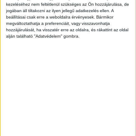
Szolgáltató Dr. Foltán József Gyermekotthon lakói
kezeléséhez nem feltétlenül szükséges az Ön hozzájárulása, de
számára. A vállalat az első sikeres...
jogában áll tiltakozni az ilyen jellegű adatkezelés ellen. A
beállításai csak erre a weboldalra érvényesek. Bármikor
megváltoztathatja a preferenciáit, vagy visszavonhatja
- Hirdetés -
hozzájárulását, ha visszatér erre az oldalra, és rákattint az oldal
alján található "Adatvédelem" gombra.
A RADIOCAFÉN