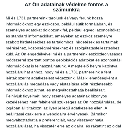
Az Ön adatainak védelme fontos a
A RADIOCAFÉN
számunkra
Mi és 1731 partnereink tárolunk és/vagy férünk hozzá
információkhoz egy eszközön, például sütik formájában, és
személyes adatokat dolgozunk fel, például egyedi azonosítókat
és standard információkat, amelyeket az eszköz személyre
szabott hirdetésekhez és tartalomhoz, hirdetések és tartalmak
méréséhez, közönségmérésekhez és szolgáltatásfejlesztéshez
küld.
Az Ön engedélyével mi és a partnereink eszközleolvasásos
módszerrel szerzett pontos geolokációs adatokat és azonosítási
információkat is felhasználhatunk. A megfelelő helyre kattintva
hozzájárulhat ahhoz, hogy mi és a 1731 partnereink a fent
Korábbi adások
leírtak szerint adatkezelést végezzünk. Másik lehetőségként a
hozzájárulás megadása vagy elutasítása előtt részletesebb
A rovat támogatói:
információkhoz juthat, és megváltoztathatja beállításait.
Felhívjuk figyelmét, hogy személyes adatainak bizonyos
kezeléséhez nem feltétlenül szükséges az Ön hozzájárulása, de
jogában áll tiltakozni az ilyen jellegű adatkezelés ellen. A
beállításai csak erre a weboldalra érvényesek. Bármikor
megváltoztathatja a preferenciáit, vagy visszavonhatja
hozzájárulását, ha visszatér erre az oldalra, és rákattint az oldal