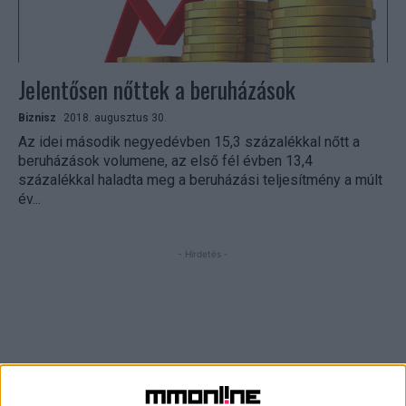
Jelentősen nőttek a beruházások
Biznisz
2018. augusztus 30.
Az idei második negyedévben 15,3 százalékkal nőtt a
beruházások volumene, az első fél évben 13,4
százalékkal haladta meg a beruházási teljesítmény a múlt
év...
- Hirdetés -