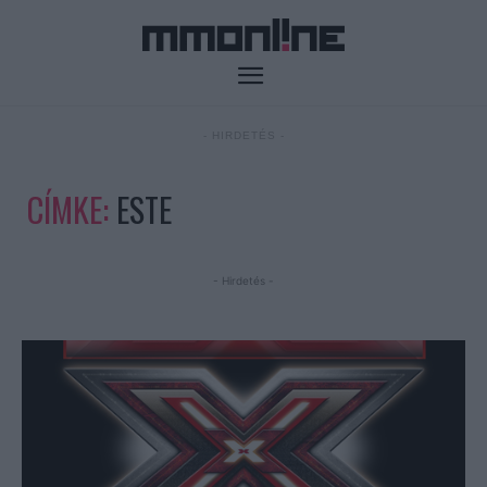
- HIRDETÉS -
CÍMKE:
ESTE
- Hirdetés -