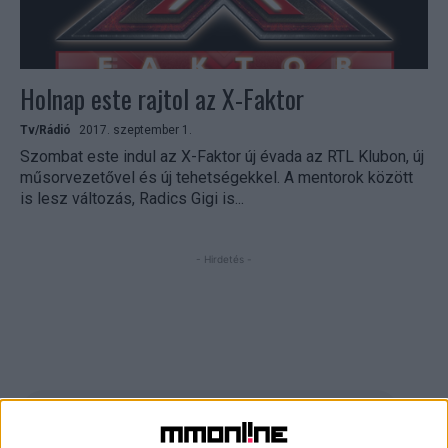
Holnap este rajtol az X-Faktor
Tv/Rádió
2017. szeptember 1.
Szombat este indul az X-Faktor új évada az RTL Klubon, új
műsorvezetővel és új tehetségekkel. A mentorok között
is lesz változás, Radics Gigi is...
- Hirdetés -