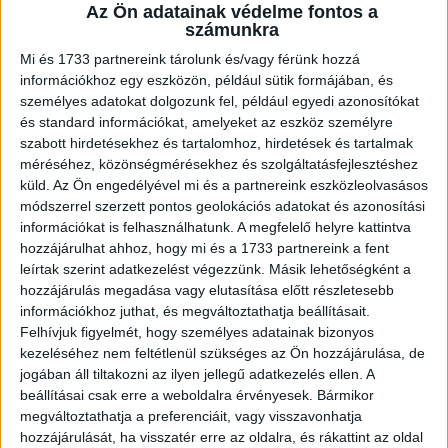
A RADIOCAFÉN
Az Ön adatainak védelme fontos a
számunkra
Mi és 1733 partnereink tárolunk és/vagy férünk hozzá
információkhoz egy eszközön, például sütik formájában, és
személyes adatokat dolgozunk fel, például egyedi azonosítókat
és standard információkat, amelyeket az eszköz személyre
szabott hirdetésekhez és tartalomhoz, hirdetések és tartalmak
méréséhez, közönségmérésekhez és szolgáltatásfejlesztéshez
küld.
Az Ön engedélyével mi és a partnereink eszközleolvasásos
módszerrel szerzett pontos geolokációs adatokat és azonosítási
információkat is felhasználhatunk. A megfelelő helyre kattintva
Korábbi adások
hozzájárulhat ahhoz, hogy mi és a 1733 partnereink a fent
leírtak szerint adatkezelést végezzünk. Másik lehetőségként a
A rovat támogatói:
hozzájárulás megadása vagy elutasítása előtt részletesebb
információkhoz juthat, és megváltoztathatja beállításait.
Felhívjuk figyelmét, hogy személyes adatainak bizonyos
kezeléséhez nem feltétlenül szükséges az Ön hozzájárulása, de
jogában áll tiltakozni az ilyen jellegű adatkezelés ellen. A
beállításai csak erre a weboldalra érvényesek. Bármikor
megváltoztathatja a preferenciáit, vagy visszavonhatja
hozzájárulását, ha visszatér erre az oldalra, és rákattint az oldal