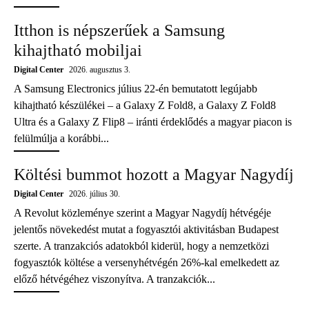
Itthon is népszerűek a Samsung
kihajtható mobiljai
Digital Center
2026. augusztus 3.
A Samsung Electronics július 22-én bemutatott legújabb
kihajtható készülékei – a Galaxy Z Fold8, a Galaxy Z Fold8
Ultra és a Galaxy Z Flip8 – iránti érdeklődés a magyar piacon is
felülmúlja a korábbi...
Költési bummot hozott a Magyar Nagydíj
Digital Center
2026. július 30.
A Revolut közleménye szerint a Magyar Nagydíj hétvégéje
jelentős növekedést mutat a fogyasztói aktivitásban Budapest
szerte. A tranzakciós adatokból kiderül, hogy a nemzetközi
fogyasztók költése a versenyhétvégén 26%-kal emelkedett az
előző hétvégéhez viszonyítva. A tranzakciók...