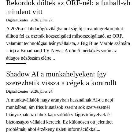
Rekordok dőltek az ORF-nél: a futball-vb
mindent vitt
Digital Center
2026. július 27.
A 2026-os labdarúgó-világbajnokság új streamingrekordokat
állított fel az osztrák közszolgálati műsorszolgáltató, az ORF,
valamint technológiai leányvállalata, a Big Blue Marble számára
– írja a Broadband TV News. A döntő mérkőzés során az
átlagos nézőszám elérte...
Shadow AI a munkahelyeken: így
szerezhetik vissza a cégek a kontrollt
Digital Center
2026. július 24.
A munkavállalók nagy arányban használnak AI-t a napi
munkában, ám friss kutatások szerint sok szervezetnél
hiányoznak az ehhez kapcsolódó világos irányelvek és
biztonságos vállalati keretek. Ez különösen ott jelenthet
problémát, ahol érzékeny üzleti információkkal...