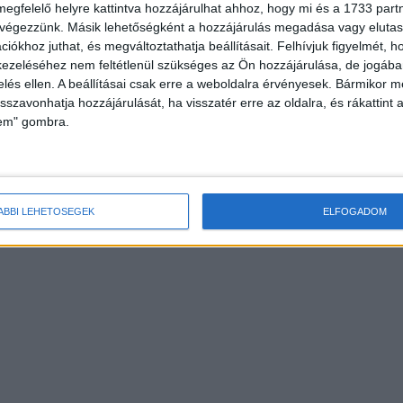
megfelelő helyre kattintva hozzájárulhat ahhoz, hogy mi és a 1733 partne
 végezzünk. Másik lehetőségként a hozzájárulás megadása vagy elutasí
iókhoz juthat, és megváltoztathatja beállításait.
Felhívjuk figyelmét, 
ezeléséhez nem feltétlenül szükséges az Ön hozzájárulása, de jogában 
zelés ellen. A beállításai csak erre a weboldalra érvényesek. Bármikor m
isszavonhatja hozzájárulását, ha visszatér erre az oldalra, és rákattint a
lem" gombra.
ÁBBI LEHETŐSÉGEK
ELFOGADOM