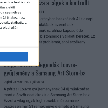
szerezhetik vissza a cégek a kontrollt
reink a fent leírtak
tása előtt
Digital Center
2026. július 24.
hogy személyes
áll tiltakozni az
A munkavállalók nagy arányban használnak AI-t a napi
egváltoztathatja a
munkában, ám friss kutatások szerint sok
z oldal alján
szervezetnél hiányoznak az ehhez kapcsolódó
világos irányelvek és biztonságos vállalati keretek. Ez
különösen ott jelenthet problémát, ahol érzékeny
üzleti információkkal...
Megérkezett a legendás Louvre-
gyűjtemény a Samsung Art Store-ba
Digital Center
2026. július 23.
A párizsi Louvre gyűjteményének 34 új műalkotása
most először csatlakozik a Samsung Art Store-hoz.
Ezzel a világ egyik leghíresebb múzeumának
összesen már 51 remekműve elérhető a Samsung