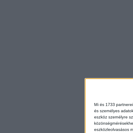
Mi és 1733 partnerei
és személyes adatoka
eszköz személyre sz
közönségmérésekhez 
eszközleolvasásos mó