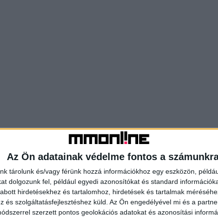
Az Ön adatainak védelme fontos a számunkr
nk tárolunk és/vagy férünk hozzá információkhoz egy eszközön, példáu
t dolgozunk fel, például egyedi azonosítókat és standard információk
abott hirdetésekhez és tartalomhoz, hirdetések és tartalmak méréséhe
és szolgáltatásfejlesztéshez küld.
Az Ön engedélyével mi és a partne
dszerrel szerzett pontos geolokációs adatokat és azonosítási informác