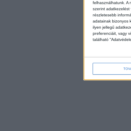
felhasználhatunk. A 
szerint adatkezelést
részletesebb informác
adatainak bizonyos k
ilyen jellegű adatke
preferenciáit, vagy v
található "Adatvéde
TOV