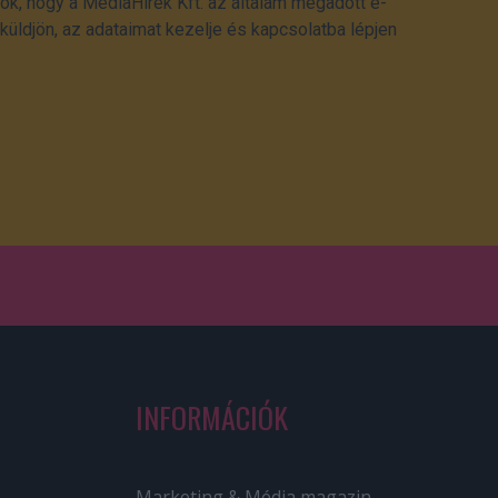
ok, hogy a MédiaHírek Kft. az általam megadott e-
üldjön, az adataimat kezelje és kapcsolatba lépjen
INFORMÁCIÓK
Marketing & Média magazin