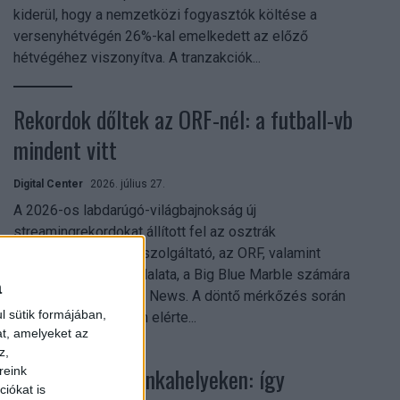
kiderül, hogy a nemzetközi fogyasztók költése a
versenyhétvégén 26%-kal emelkedett az előző
hétvégéhez viszonyítva. A tranzakciók...
Rekordok dőltek az ORF-nél: a futball-vb
mindent vitt
Digital Center
2026. július 27.
A 2026-os labdarúgó-világbajnokság új
streamingrekordokat állított fel az osztrák
közszolgálati műsorszolgáltató, az ORF, valamint
technológiai leányvállalata, a Big Blue Marble számára
a
– írja a Broadband TV News. A döntő mérkőzés során
l sütik formájában,
az átlagos nézőszám elérte...
at, amelyeket az
z,
Shadow AI a munkahelyeken: így
reink
iókat is