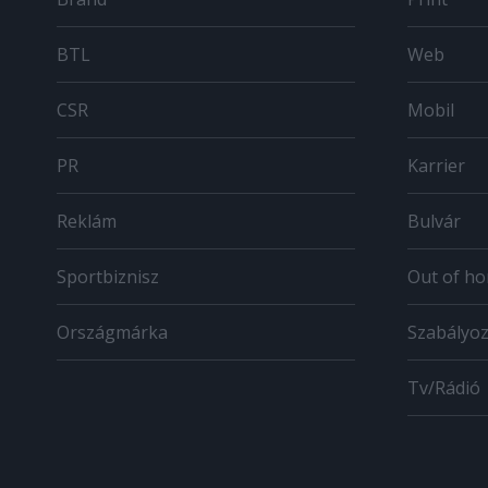
BTL
Web
CSR
Mobil
PR
Karrier
Reklám
Bulvár
Sportbiznisz
Out of h
Országmárka
Szabályo
Tv/Rádió