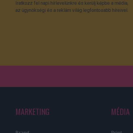
Iratkozz fel napi hírlevelünkre és kerülj képbe a média,
az ügynökségi és a reklám világ legfontosabb híreivel.
MARKETING
MÉDIA
Brand
Print