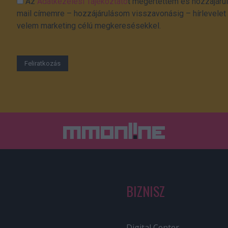
Az
Adatkezelési Tájékoztató
t megértettem és hozzájárul
mail címemre – hozzájárulásom visszavonásig – hírlevelet k
velem marketing célú megkeresésekkel.
BIZNISZ
Digital Center