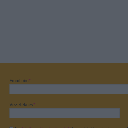
Email cím
*
Vezetéknév
*