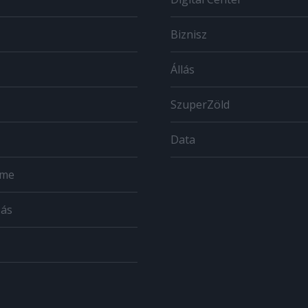
Biznisz
Állás
SzuperZöld
Data
ome
zás