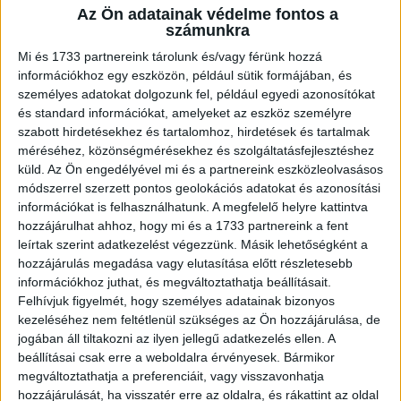
Az Ön adatainak védelme fontos a
A RADIOCAFÉN
számunkra
Mi és 1733 partnereink tárolunk és/vagy férünk hozzá
információkhoz egy eszközön, például sütik formájában, és
személyes adatokat dolgozunk fel, például egyedi azonosítókat
és standard információkat, amelyeket az eszköz személyre
szabott hirdetésekhez és tartalomhoz, hirdetések és tartalmak
méréséhez, közönségmérésekhez és szolgáltatásfejlesztéshez
küld.
Az Ön engedélyével mi és a partnereink eszközleolvasásos
módszerrel szerzett pontos geolokációs adatokat és azonosítási
információkat is felhasználhatunk. A megfelelő helyre kattintva
hozzájárulhat ahhoz, hogy mi és a 1733 partnereink a fent
Korábbi adások
leírtak szerint adatkezelést végezzünk. Másik lehetőségként a
hozzájárulás megadása vagy elutasítása előtt részletesebb
A rovat támogatói:
információkhoz juthat, és megváltoztathatja beállításait.
Felhívjuk figyelmét, hogy személyes adatainak bizonyos
kezeléséhez nem feltétlenül szükséges az Ön hozzájárulása, de
jogában áll tiltakozni az ilyen jellegű adatkezelés ellen. A
beállításai csak erre a weboldalra érvényesek. Bármikor
megváltoztathatja a preferenciáit, vagy visszavonhatja
hozzájárulását, ha visszatér erre az oldalra, és rákattint az oldal