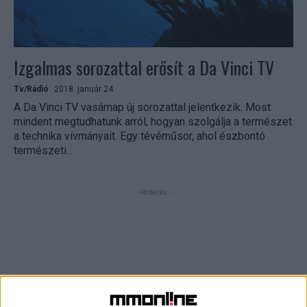
Izgalmas sorozattal erősít a Da Vinci TV
Tv/Rádió
2018. január 24.
A Da Vinci TV vasárnap új sorozattal jelentkezik. Most
mindent megtudhatunk arról, hogyan szolgálja a természet
a technika vívmányait. Egy tévéműsor, ahol észbontó
természeti...
- Hirdetés -