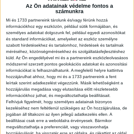
Az Ön adatainak védelme fontos a
számunkra
A RADIOCAFÉN
Mi és 1733 partnereink tárolunk és/vagy férünk hozzá
információkhoz egy eszközön, például sütik formájában, és
személyes adatokat dolgozunk fel, például egyedi azonosítókat
és standard információkat, amelyeket az eszköz személyre
szabott hirdetésekhez és tartalomhoz, hirdetések és tartalmak
méréséhez, közönségmérésekhez és szolgáltatásfejlesztéshez
küld.
Az Ön engedélyével mi és a partnereink eszközleolvasásos
módszerrel szerzett pontos geolokációs adatokat és azonosítási
információkat is felhasználhatunk. A megfelelő helyre kattintva
hozzájárulhat ahhoz, hogy mi és a 1733 partnereink a fent
leírtak szerint adatkezelést végezzünk. Másik lehetőségként a
hozzájárulás megadása vagy elutasítása előtt részletesebb
Korábbi adások
információkhoz juthat, és megváltoztathatja beállításait.
Felhívjuk figyelmét, hogy személyes adatainak bizonyos
A rovat támogatói:
kezeléséhez nem feltétlenül szükséges az Ön hozzájárulása, de
jogában áll tiltakozni az ilyen jellegű adatkezelés ellen. A
beállításai csak erre a weboldalra érvényesek. Bármikor
megváltoztathatja a preferenciáit, vagy visszavonhatja
hozzájárulását, ha visszatér erre az oldalra, és rákattint az oldal