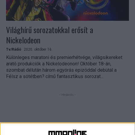
Világhírű sorozatokkal erősít a
Nickelodeon
Tv/Rádió
2020. október 16.
Különleges maratoni és premierhétvége, világsikereket
arató produkciók a Nickelodeonon! Október 18-án,
szombat délután három egyórás epizóddal debütál a
Félsz a sötétben? című fantasztikus sorozat...
- Hirdetés -